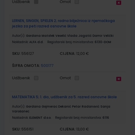
Udžbenik
Omot
LERNEN, SINGEN, SPIELEN 2; radna bilježnica iz njemačkoga
jezika za peti razred osnovne škole
Autor(i):
Gordana Matolek Veselić Vlada Jagatić Damir Velički
Nakladnik:
ALFA d.d.
Registarski broj ministarstva:
6130-DOM
SKU:
CIJENA:
556127
12,00 €
ŠIFRA OMOTA:
500177
Udžbenik
Omot
MATEMATIKA 5; 1. dio, udžbenik za 5. razred osnovne škole
Autor(i):
Gordana Gojmerac Dekanić Petar Radanović Sanja
Varošanec
Nakladnik:
ELEMENT d.o.o.
Registarski broj ministarstva:
6116
SKU:
CIJENA:
556151
13,00 €