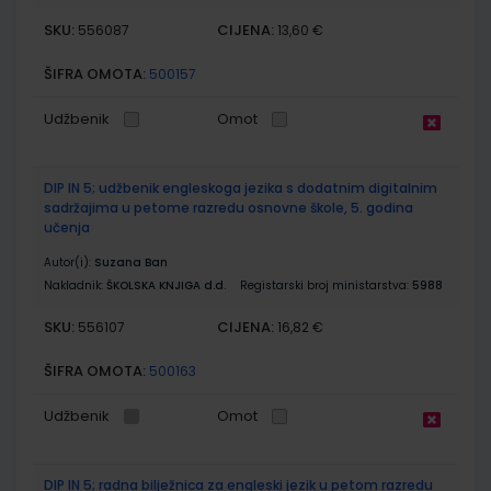
SKU:
CIJENA:
556087
13,60 €
ŠIFRA OMOTA:
500157
Udžbenik
Omot
DIP IN 5; udžbenik engleskoga jezika s dodatnim digitalnim
sadržajima u petome razredu osnovne škole, 5. godina
učenja
Autor(i):
Suzana Ban
Nakladnik:
ŠKOLSKA KNJIGA d.d.
Registarski broj ministarstva:
5988
SKU:
CIJENA:
556107
16,82 €
ŠIFRA OMOTA:
500163
Udžbenik
Omot
DIP IN 5; radna bilježnica za engleski jezik u petom razredu