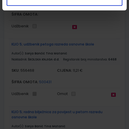
SKU:
CIJENA:
556521
12,00 €
ŠIFRA OMOTA:
Udžbenik
KLIO 5; udžbenik petoga razreda osnovne škole
Autor(i):
Sonja Bančić Tina Matanić
Nakladnik:
ŠKOLSKA KNJIGA d.d.
Registarski broj ministarstva:
6468
SKU:
CIJENA:
556468
11,21 €
ŠIFRA OMOTA:
500431
Udžbenik
Omot
KLIO 5; radna bilježnica za povijest u petom razredu
osnovne škole
Autor(i):
Sonja Banić Tina Matanić