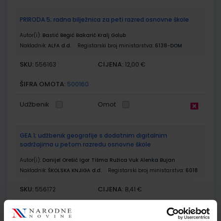
PRIRODA 5; radna bilježnica za peti razred osnovne škole
Autor(i):
Bastić Begić Bakarić Kralj Golub
Nakladnik:
ALFA d.d.
Registarski broj ministarstva:
6138-DOM
SKU:
CIJENA:
556163
12,00 €
ŠIFRA OMOTA:
500160
Udžbenik
Omot
GEA 1; udžbenik geografije s dodatnim digitalnim
sadržajima u petom razredu osnovne škole
Autor(i):
Danijel Orešić Igor Tišma Ružica Vuk Alenka Bujan
Nakladnik:
ŠKOLSKA KNJIGA d.d.
Registarski broj ministarstva:
6018
SKU:
CIJENA:
556172
8,41 €
ŠIFRA OMOTA:
500170