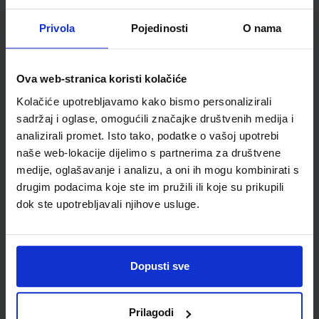
Udžbenik
Omot
Privola
Pojedinosti
O nama
GEA 1; radna bilježnica za geografiju u petom razredu
osnovne škole
Ova web-stranica koristi kolačiće
Autor(i):
Danijel Orešić Igor Tišma Ružica Vuk Alenka Bujan
Kolačiće upotrebljavamo kako bismo personalizirali
Nakladnik:
ŠKOLSKA KNJIGA d.d.
Registarski broj ministarstva:
6018-
sadržaj i oglase, omogućili značajke društvenih medija i
DOM
analizirali promet. Isto tako, podatke o vašoj upotrebi
SKU:
CIJENA:
556173
13,60 €
naše web-lokacije dijelimo s partnerima za društvene
medije, oglašavanje i analizu, a oni ih mogu kombinirati s
ŠIFRA OMOTA:
500170
drugim podacima koje ste im pružili ili koje su prikupili
Udžbenik
Omot
dok ste upotrebljavali njihove usluge.
GEA 1; nastavni listići za samovrednovanje i razumijevanje
geografskih vještina
Dopusti sve
Autor(i):
Goran Dragičević
Nakladnik:
ŠKOLSKA KNJIGA d.d.
Registarski broj ministarstva:
Prilagodi