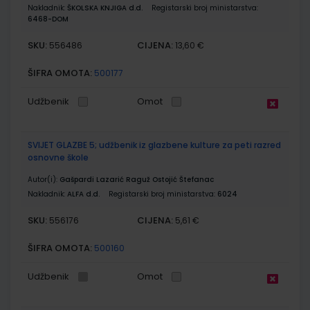
Nakladnik:
ŠKOLSKA KNJIGA d.d.
Registarski broj ministarstva:
6468-DOM
SKU:
CIJENA:
556486
13,60 €
ŠIFRA OMOTA:
500177
Udžbenik
Omot
SVIJET GLAZBE 5; udžbenik iz glazbene kulture za peti razred
osnovne škole
Autor(i):
Gašpardi Lazarić Raguž Ostojić Štefanac
Nakladnik:
ALFA d.d.
Registarski broj ministarstva:
6024
SKU:
CIJENA:
556176
5,61 €
ŠIFRA OMOTA:
500160
Udžbenik
Omot