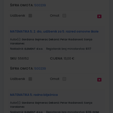
ŠIFRA OMOTA:
500239
Udžbenik
Omot
MATEMATIKA 5; 2. dio, udžbenik za 5. razred osnovne škole
Autor(i):
Gordana Gojmerac Dekanić Petar Radanović Sanja
Varošanec
Nakladnik:
ELEMENT d.o.o.
Registarski broj ministarstva:
6117
SKU:
CIJENA:
556152
13,00 €
ŠIFRA OMOTA:
500239
Udžbenik
Omot
MATEMATIKA 5; radna bilježnica
Autor(i):
Gordana Gojmerac Dekanić Petar Radanović Sanja
Varošanec
Nakladnik:
ELEMENT d.o.o.
Registarski broj ministarstva:
6116-DOM