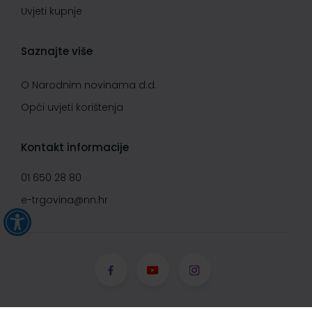
Uvjeti kupnje
Saznajte više
O Narodnim novinama d.d.
Opći uvjeti korištenja
Kontakt informacije
01 650 28 80
e-trgovina@nn.hr