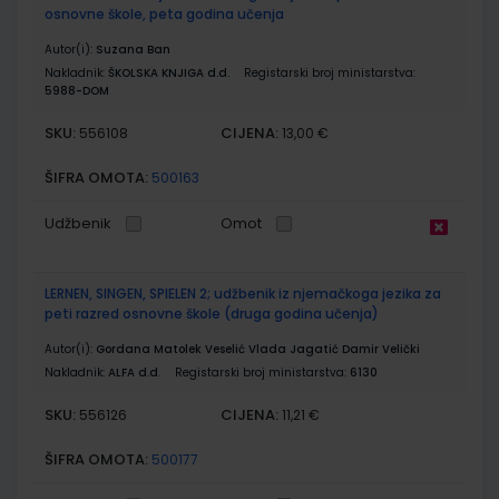
osnovne škole, peta godina učenja
Autor(i):
Suzana Ban
Nakladnik:
ŠKOLSKA KNJIGA d.d.
Registarski broj ministarstva:
5988-DOM
SKU:
CIJENA:
556108
13,00 €
ŠIFRA OMOTA:
500163
Udžbenik
Omot
LERNEN, SINGEN, SPIELEN 2; udžbenik iz njemačkoga jezika za
peti razred osnovne škole (druga godina učenja)
Autor(i):
Gordana Matolek Veselić Vlada Jagatić Damir Velički
Nakladnik:
ALFA d.d.
Registarski broj ministarstva:
6130
SKU:
CIJENA:
556126
11,21 €
ŠIFRA OMOTA:
500177