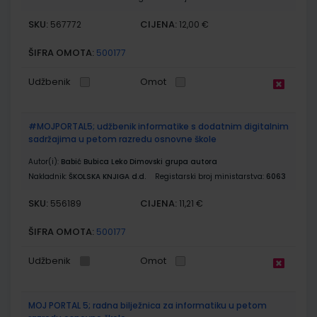
SKU:
CIJENA:
567772
12,00 €
ŠIFRA OMOTA:
500177
Udžbenik
Omot
#MOJPORTAL5; udžbenik informatike s dodatnim digitalnim
sadržajima u petom razredu osnovne škole
Autor(i):
Babić Bubica Leko Dimovski grupa autora
Nakladnik:
ŠKOLSKA KNJIGA d.d.
Registarski broj ministarstva:
6063
SKU:
CIJENA:
556189
11,21 €
ŠIFRA OMOTA:
500177
Udžbenik
Omot
MOJ PORTAL 5; radna bilježnica za informatiku u petom