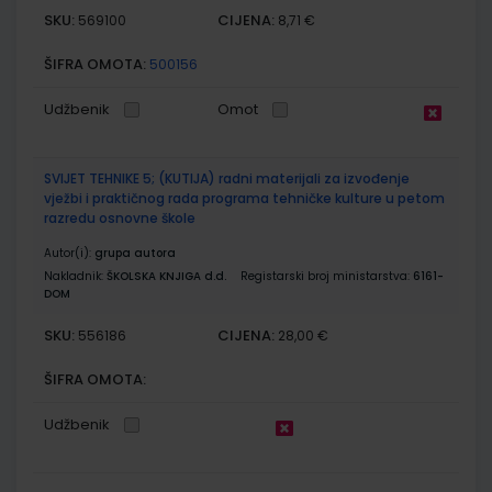
SKU:
CIJENA:
569100
8,71 €
ŠIFRA OMOTA:
500156
Udžbenik
Omot
SVIJET TEHNIKE 5; (KUTIJA) radni materijali za izvođenje
vježbi i praktičnog rada programa tehničke kulture u petom
razredu osnovne škole
Autor(i):
grupa autora
Nakladnik:
ŠKOLSKA KNJIGA d.d.
Registarski broj ministarstva:
6161-
DOM
SKU:
CIJENA:
556186
28,00 €
ŠIFRA OMOTA:
Udžbenik