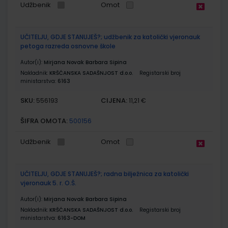
Udžbenik
Omot
UČITELJU, GDJE STANUJEŠ?; udžbenik za katolički vjeronauk
petoga razreda osnovne škole
Autor(i):
Mirjana Novak Barbara Sipina
Nakladnik:
KRŠĆANSKA SADAŠNJOST d.o.o.
Registarski broj
ministarstva:
6163
SKU:
CIJENA:
556193
11,21 €
ŠIFRA OMOTA:
500156
Udžbenik
Omot
UČITELJU, GDJE STANUJEŠ?; radna bilježnica za katolički
vjeronauk 5. r. O.Š.
Autor(i):
Mirjana Novak Barbara Sipina
Nakladnik:
KRŠĆANSKA SADAŠNJOST d.o.o.
Registarski broj
ministarstva:
6163-DOM