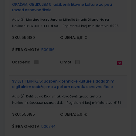
OPAŽAM, OBLIKUJEM 5; udžbenik likovne kulture za peti
razred osnovne škole
Autor(i):
Martina Kosec Jurana Mihalić Linarić Dijana Nazor
Nakladnik:
PROFIL KLETT d.o.o.
Registarski broj ministarstva:
6095
SKU:
CIJENA:
556180
5,61 €
ŠIFRA OMOTA:
500166
Udžbenik
Omot
SVIJET TEHNIKE 5; udžbenik tehničke kulture s dodatnim
digitalnim sadržajima u petom razredu osnovne škole
Autor(i):
Delić Jukić Koprivnjak Kovačević grupa autora
Nakladnik:
ŠKOLSKA KNJIGA d.d.
Registarski broj ministarstva:
6161
SKU:
CIJENA:
556185
5,61 €
ŠIFRA OMOTA:
500744