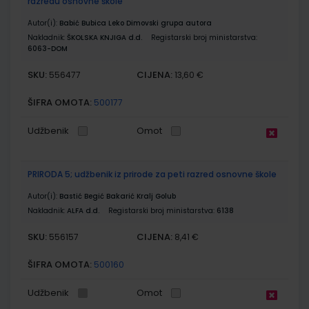
razredu osnovne škole
Autor(i):
Babić Bubica Leko Dimovski grupa autora
Nakladnik:
ŠKOLSKA KNJIGA d.d.
Registarski broj ministarstva:
6063-DOM
SKU:
CIJENA:
556477
13,60 €
ŠIFRA OMOTA:
500177
Udžbenik
Omot
PRIRODA 5; udžbenik iz prirode za peti razred osnovne škole
Autor(i):
Bastić Begić Bakarić Kralj Golub
Nakladnik:
ALFA d.d.
Registarski broj ministarstva:
6138
SKU:
CIJENA:
556157
8,41 €
ŠIFRA OMOTA:
500160
Udžbenik
Omot