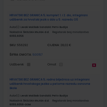
Grupirani
HRVATSKI BEZ GRANICA 5; komplet 1. i 2. dio, integrirani
proizvodi
udžbenik za hrvatski jezik s dds u 5. razredu OŠ
Autor(i):
Levak Močibob Sandalić Pettv Budija
Nakladnik:
ŠKOLSKA KNJIGA d.d.
Registarski broj ministarstva:
6055;6056
SKU:
CIJENA:
556292
28,02 €
ŠIFRA OMOTA:
500157
Udžbenik
Omot
HRVATSKI BEZ GRANICA 5; radna bilježnica uz integrirani
udžbenik hrvatskoga jezika u petome razredu osnovne
škole
Autor(i):
Levak Močibob Sandalić Pettv Budija
Nakladnik:
ŠKOLSKA KNJIGA d.d.
Registarski broj ministarstva:
6055;6056-DOM