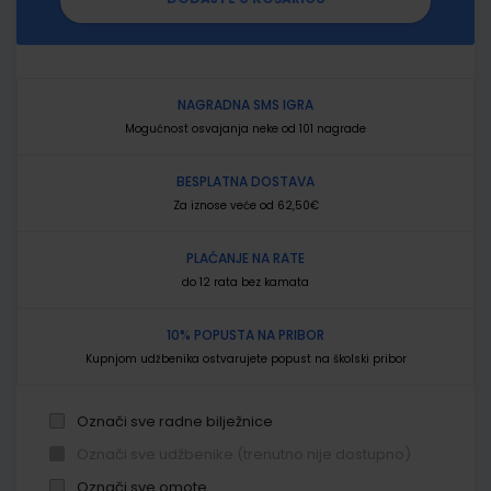
NAGRADNA SMS IGRA
Mogućnost osvajanja neke od 101 nagrade
BESPLATNA DOSTAVA
Za iznose veće od 62,50€
PLAĆANJE NA RATE
do 12 rata bez kamata
10% POPUSTA NA PRIBOR
Kupnjom udžbenika ostvarujete popust na školski pribor
Označi sve radne bilježnice
Označi sve udžbenike (trenutno nije dostupno)
Označi sve omote