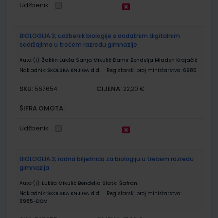
Udžbenik
BIOLOGIJA 3; udžbenik biologije s dodatnim digitalnim
sadržajima u trećem razredu gimnazije
Autor(i):
Žaklin Lukša Sanja Mikulić Damir Bendelja Mladen Krajačić
Nakladnik:
ŠKOLSKA KNJIGA d.d.
Registarski broj ministarstva:
6985
SKU:
CIJENA:
567654
22,20 €
ŠIFRA OMOTA:
Udžbenik
BIOLOGIJA 3; radna bilježnica za biologiju u trećem razredu
gimnazija
Autor(i):
Lukša Mikulić Bendelja Slatki Šafran
Nakladnik:
ŠKOLSKA KNJIGA d.d.
Registarski broj ministarstva:
6985-DOM