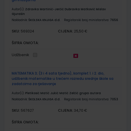
Autor(i):
Zdravka Martinić-Jerčić Dubravka Matković Mislav
Gjurašin
Nakladnik:
ŠKOLSKA KNJIGA d.d.
Registarski broj ministarstva:
7656
SKU:
CIJENA:
569324
25,50 €
ŠIFRA OMOTA:
Udžbenik
MATEMATIKA 3; (3 i 4 sata tjedno), komplet 1. i 2. dio,
udžbenik matematike u trećem razredu srednje škole sa
zadatcima za rješavanje
Autor(i):
Pletikosić Matić Jukić Matić Zelčić grupa autora
Nakladnik:
ŠKOLSKA KNJIGA d.d.
Registarski broj ministarstva:
7053
SKU:
CIJENA:
567627
34,70 €
ŠIFRA OMOTA: