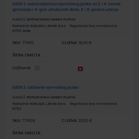
IDEEN 3; radna bilježnica njemačkog jezika za 3. i 4. razred
gimnazija i 4-god. strukovnih škola, 8. i 9. godina učenja
Autor(i):
Wilfried Krenn Herbert Puchta
Nakladnik:
NAKLADA LJEVAK d.o.o.
Registarski broj ministarstva:
6752-DOM
SKU:
CIJENA:
779110
16,00 €
ŠIFRA OMOTA:
Udžbenik
IDEEN 3; udžbenik njemačkog jezika
Autor(i):
Wilfried Krenn Herbert Puchta
Nakladnik:
NAKLADA LJEVAK d.o.o.
Registarski broj ministarstva:
6752
SKU:
CIJENA:
779109
23,00 €
ŠIFRA OMOTA: