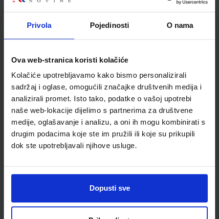
Autor(i):
Paar Hrlec Sambolek Vadlja Rešetar
Nakladnik:
ŠKOLSKA KNJIGA d.d.
Registarski broj ministarstva:
7010-
DOM
Privola
Pojedinosti
O nama
SKU:
CIJENA:
567664
17,20 €
ŠIFRA OMOTA:
Ova web-stranica koristi kolačiće
Kolačiće upotrebljavamo kako bismo personalizirali
Udžbenik
sadržaj i oglase, omogućili značajke društvenih medija i
analizirali promet. Isto tako, podatke o vašoj upotrebi
KEMIJA 3; udžbenik kemije s dodatnim digitalnim sadržajima
naše web-lokacije dijelimo s partnerima za društvene
u trećem razredu gimnazije
medije, oglašavanje i analizu, a oni ih mogu kombinirati s
Autor(i):
Begović Luetić Novosel Petrović Peroković Rupčić Petelinc
drugim podacima koje ste im pružili ili koje su prikupili
Nakladnik:
ŠKOLSKA KNJIGA d.d.
Registarski broj ministarstva:
7037
dok ste upotrebljavali njihove usluge.
SKU:
CIJENA:
567676
23,10 €
ŠIFRA OMOTA:
Dopusti sve
Udžbenik