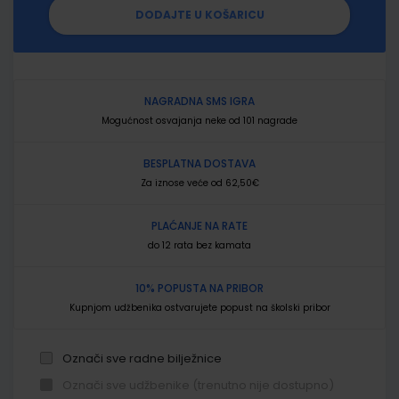
DODAJTE U KOŠARICU
NAGRADNA SMS IGRA
Mogućnost osvajanja neke od 101 nagrade
BESPLATNA DOSTAVA
Za iznose veće od 62,50€
PLAĆANJE NA RATE
do 12 rata bez kamata
10% POPUSTA NA PRIBOR
Kupnjom udžbenika ostvarujete popust na školski pribor
Označi sve radne bilježnice
Označi sve udžbenike (trenutno nije dostupno)