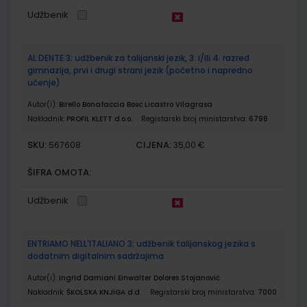
Udžbenik
AL DENTE 3; udžbenik za talijanski jezik, 3. i/ili 4. razred
gimnazija, prvi i drugi strani jezik (početno i napredno
učenje)
Autor(i):
Birello Bonafaccia Bosc Licastro Vilagrasa
Nakladnik:
PROFIL KLETT d.o.o.
Registarski broj ministarstva:
6798
SKU:
CIJENA:
567608
35,00 €
ŠIFRA OMOTA:
Udžbenik
ENTRIAMO NELL'ITALIANO 3; udžbenik talijanskog jezika s
dodatnim digitalnim sadržajima
Autor(i):
Ingrid Damiani Einwalter Dolores Stojanović
Nakladnik:
ŠKOLSKA KNJIGA d.d.
Registarski broj ministarstva:
7000