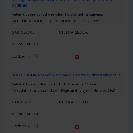
godišnje)
Autor(i):
Vesna Rakoci Ana Ribarić Gruber Željka Kamenov
Nakladnik:
ALFA d.d.
Registarski broj ministarstva:
6569
SKU:
CIJENA:
567708
22,00 €
ŠIFRA OMOTA:
Udžbenik
SOCIOLOGIJA; udžbenik sociologije za treći razred gimnazije
Autor(i):
Zvonimir Bošnjak Zlata Paštar Anton Vukelić
Nakladnik:
PROFIL KLETT d.o.o.
Registarski broj ministarstva:
6921
SKU:
CIJENA:
567711
19,50 €
ŠIFRA OMOTA:
Udžbenik