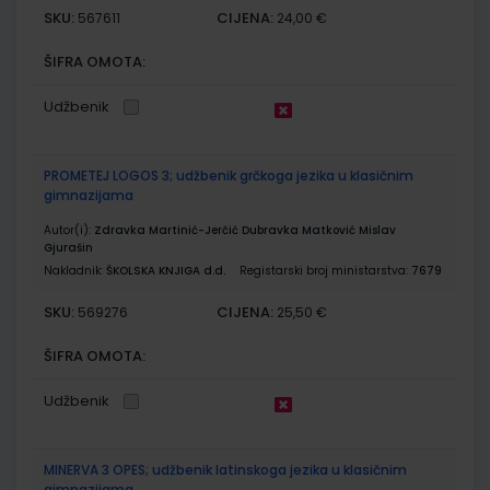
SKU:
CIJENA:
567611
24,00 €
ŠIFRA OMOTA:
Udžbenik
PROMETEJ LOGOS 3; udžbenik grčkoga jezika u klasičnim
gimnazijama
Autor(i):
Zdravka Martinić-Jerčić Dubravka Matković Mislav
Gjurašin
Nakladnik:
ŠKOLSKA KNJIGA d.d.
Registarski broj ministarstva:
7679
SKU:
CIJENA:
569276
25,50 €
ŠIFRA OMOTA:
Udžbenik
MINERVA 3 OPES; udžbenik latinskoga jezika u klasičnim
gimnazijama