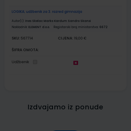
LOGIKA; udžbenik za 3. razred gimnazija
Autor(i):
Ines Skelac Marko Kardum Sandro Skansi
Nakladnik:
ELEMENT d.o.o.
Registarski broj ministarstva:
6672
SKU:
CIJENA:
567714
19,00 €
ŠIFRA OMOTA:
Udžbenik
Izdvajamo iz ponude