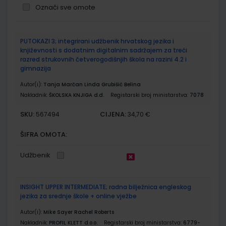
Označi sve omote
Grupirani
PUTOKAZI 3; integrirani udžbenik hrvatskog jezika i
proizvodi
književnosti s dodatnim digitalnim sadržajem za treći
razred strukovnih četverogodišnjih škola na razini 4.2 i
gimnazija
Autor(i):
Tanja Marčan Linda Grubišić Belina
Nakladnik:
ŠKOLSKA KNJIGA d.d.
Registarski broj ministarstva:
7078
SKU:
CIJENA:
567494
34,70 €
ŠIFRA OMOTA:
Udžbenik
INSIGHT UPPER INTERMEDIATE; radna bilježnica engleskog
jezika za srednje škole + online vježbe
Autor(i):
Mike Sayer Rachel Roberts
Nakladnik:
PROFIL KLETT d.o.o.
Registarski broj ministarstva:
6779-