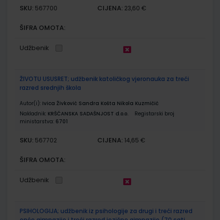
SKU:
CIJENA:
567700
23,60 €
ŠIFRA OMOTA:
Udžbenik
ŽIVOTU USUSRET; udžbenik katoličkog vjeronauka za treći
razred srednjih škola
Autor(i):
Ivica Živković Sandra Košta Nikola Kuzmičić
Nakladnik:
KRŠĆANSKA SADAŠNJOST d.o.o.
Registarski broj
ministarstva:
6701
SKU:
CIJENA:
567702
14,65 €
ŠIFRA OMOTA:
Udžbenik
PSIHOLOGIJA; udžbenik iz psihologije za drugi i treći razred
opće gimnazije i treći razred jezične gimnazije (70 sati