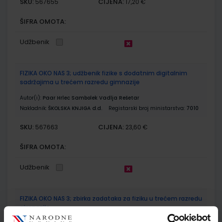
SKU:
CIJENA:
567655
17,20 €
ŠIFRA OMOTA:
Udžbenik
FIZIKA OKO NAS 3; udžbenik fizike s dodatnim digitalnim
sadržajima u trećem razredu gimnazije
Autor(i):
Paar Hrlec Sambolek Vadlja Rešetar
Nakladnik:
ŠKOLSKA KNJIGA d.d.
Registarski broj ministarstva:
7010
SKU:
CIJENA:
567663
23,60 €
ŠIFRA OMOTA:
Udžbenik
FIZIKA OKO NAS 3; zbirka zadataka za fiziku u trećem razredu
gimnazije