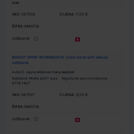
DOM
SKU:
CIJENA:
567538
17,00 €
ŠIFRA OMOTA:
Udžbenik
INSIGHT UPPER-INTERMEDIATE; Class book with eBook,
udžbenik
Autor(i):
Jayne Wildman Fiona Beddall
Nakladnik:
PROFIL KLETT d.o.o.
Registarski broj ministarstva:
6779;7427
SKU:
CIJENA:
567537
21,00 €
ŠIFRA OMOTA:
Udžbenik