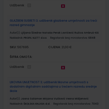
Udžbenik
GLAZBENI SUSRETI 3; udžbenik glazbene umjetnosti za treći
razred gimnazije
Autor(i):
Ljiljana Ščedrov Nataša Perak Lovričević Ružica Ambruš-Kiš
Nakladnik:
PROFIL KLETT d.o.o.
Registarski broj ministarstva:
6848
SKU:
CIJENA:
567695
21,00 €
ŠIFRA OMOTA:
Udžbenik
LIKOVNA UMJETNOST 3; udžbenik likovne umjetnosti s
dodatnim digitalnim sadržajima u trećem razredu srednje
škole
Autor(i):
Jasna Salamon Mirjana Vučković Vesna Mišljenović
Nakladnik:
ŠKOLSKA KNJIGA d.d.
Registarski broj ministarstva:
7043