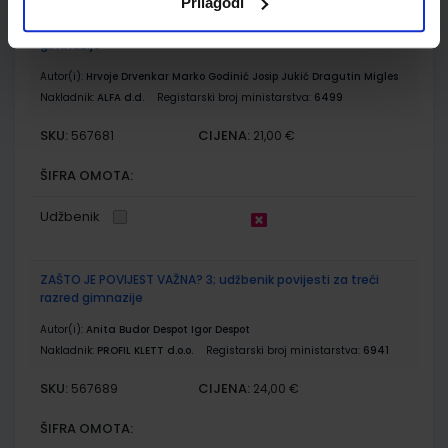
Prilagodi
GEOGRAFIJA 3; udžbenik iz geografije za treći razred
gimnazije
Autor(i):
Hrvoje Drvenkar Marko Godinić Josip Jukić Dragutin Migles
Nakladnik:
ALFA d.d.
Registarski broj ministarstva:
6499
SKU:
CIJENA:
567681
21,00 €
ŠIFRA OMOTA:
Udžbenik
ZAŠTO JE POVIJEST VAŽNA? 3; udžbenik povijesti za treći
razred gimnazije
Autor(i):
Anita Budor Despot Igor Despot
Nakladnik:
PROFIL KLETT d.o.o.
Registarski broj ministarstva:
6941
SKU:
CIJENA:
567689
24,00 €
ŠIFRA OMOTA: