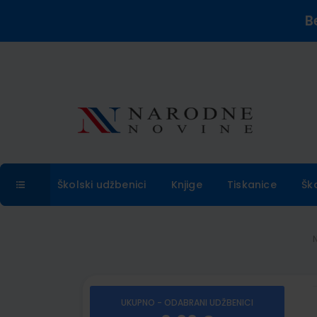
B
Školski udžbenici
Knjige
Tiskanice
Šk
UKUPNO - ODABRANI UDŽBENICI