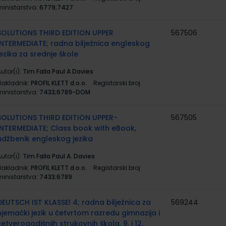
ministarstva:
6779;7427
SOLUTIONS THIRD EDITION UPPER
567506
INTERMEDIATE; radna bilježnica engleskog
jezika za srednje škole
utor(i):
Tim Falla Paul A Davies
Nakladnik:
PROFIL KLETT d.o.o.
Registarski broj
ministarstva:
7433;6789-DOM
SOLUTIONS THIRD EDITION UPPER-
567505
INTERMEDIATE; Class book with eBook,
udžbenik engleskog jezika
utor(i):
Tim Falla Paul A. Davies
Nakladnik:
PROFIL KLETT d.o.o.
Registarski broj
ministarstva:
7433;6789
DEUTSCH IST KLASSE! 4; radna bilježnica za
569244
njemački jezik u četvrtom razredu gimnazija i
četverogodišnjih strukovnih škola, 9. i 12.