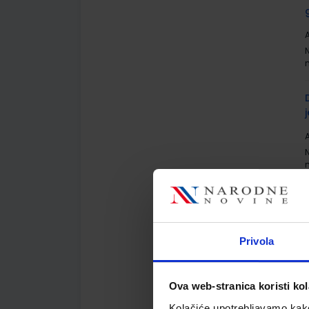
A
A
Privola
A
Ova web-stranica koristi kol
Kolačiće upotrebljavamo kako 