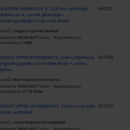
KNJIŽEVNI VREMEPLOV 4; (128 sati godišnje)
569212
čitanka za 4. razred gimnazije i
četverogodišnjih strukovnih škola
utor(i):
Dragica Dujmović Markusi
Nakladnik:
PROFIL KLETT d.o.o.
Registarski broj
ministarstva:
7486
INSIGHT UPPER INTERMEDIATE; radna bilježnica
567538
engleskog jezika za srednje škole + online
vježbe
utor(i):
Mike Sayer Rachel Roberts
Nakladnik:
PROFIL KLETT d.o.o.
Registarski broj
ministarstva:
6779-DOM
INSIGHT UPPER-INTERMEDIATE; Class book with
567537
eBook, udžbenik
utor(i):
Jayne Wildman Fiona Beddall
Nakladnik:
PROFIL KLETT d.o.o.
Registarski broj