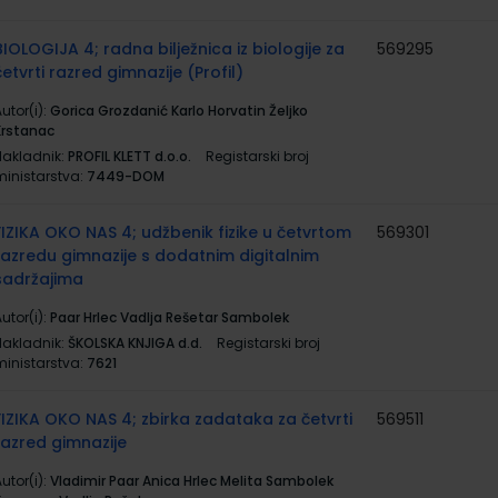
BIOLOGIJA 4; radna bilježnica iz biologije za
569295
četvrti razred gimnazije (Profil)
utor(i):
Gorica Grozdanić Karlo Horvatin Željko
Krstanac
Nakladnik:
PROFIL KLETT d.o.o.
Registarski broj
ministarstva:
7449-DOM
FIZIKA OKO NAS 4; udžbenik fizike u četvrtom
569301
razredu gimnazije s dodatnim digitalnim
sadržajima
utor(i):
Paar Hrlec Vadlja Rešetar Sambolek
Nakladnik:
ŠKOLSKA KNJIGA d.d.
Registarski broj
ministarstva:
7621
FIZIKA OKO NAS 4; zbirka zadataka za četvrti
569511
razred gimnazije
utor(i):
Vladimir Paar Anica Hrlec Melita Sambolek