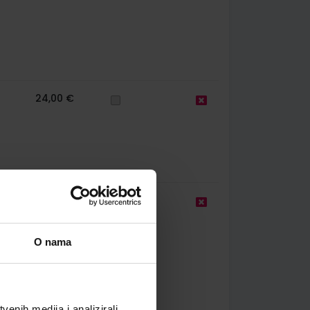
24,00 €
16,00 €
O nama
enih medija i analizirali