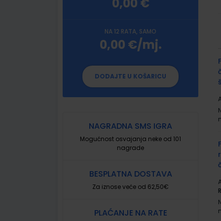
0,00 €
NA 12 RATA, SAMO
0,00 €/mj.
G
p
DODAJTE U KOŠARICU
A
NAGRADNA SMS IGRA
Mogućnost osvajanja neke od 101
nagrade
BESPLATNA DOSTAVA
A
Za iznose veće od 62,50€
PLAĆANJE NA RATE