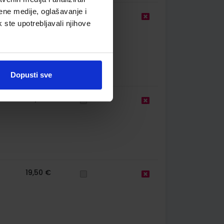
ene medije, oglašavanje i
24,00 €
k ste upotrebljavali njihove
Dopusti sve
34,70 €
19,50 €