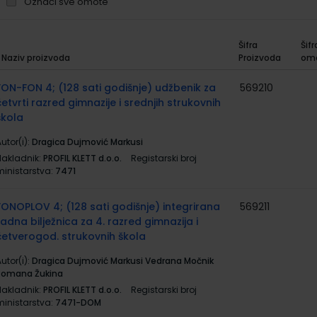
Označi sve omote
Šifra
Šifr
Naziv proizvoda
Proizvoda
om
rupirani
roizvodi
FON-FON 4; (128 sati godišnje) udžbenik za
569210
četvrti razred gimnazije i srednjih strukovnih
škola
utor(i):
Dragica Dujmović Markusi
Nakladnik:
PROFIL KLETT d.o.o.
Registarski broj
ministarstva:
7471
FONOPLOV 4; (128 sati godišnje) integrirana
569211
radna bilježnica za 4. razred gimnazija i
četverogod. strukovnih škola
utor(i):
Dragica Dujmović Markusi Vedrana Močnik
Romana Žukina
Nakladnik:
PROFIL KLETT d.o.o.
Registarski broj
ministarstva:
7471-DOM