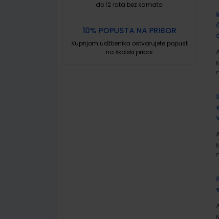
do 12 rata bez kamata
10% POPUSTA NA PRIBOR
Kupnjom udžbenika ostvarujete popust
na školski pribor
A
A
A