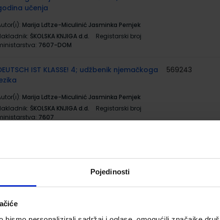
godina učenja
utor(i):
Marija Lđtze-Miculinić Jasminka Pernjek
Nakladnik:
ŠKOLSKA KNJIGA d.d.
Registarski broj
ministarstva:
7607-DOM
DEUTSCH IST KLASSE! 4; udžbenik njemačkoga
569243
jezika
utor(i):
Marija Lđtze-Miculinić Jasminka Pernjek
Nakladnik:
ŠKOLSKA KNJIGA d.d.
Registarski broj
ministarstva:
7607
ZWEITE.SPRACHEŽDEUTSCH.DE 4; radna
569246
bilježnica za njemački jezik u četvrtom razredu
gimnazija i strukovnih škola, 4. i 9. godina
Pojedinosti
učenja
utor(i):
Irena Horvatić Bilić Irena Lasić
Nakladnik:
ŠKOLSKA KNJIGA d.d.
Registarski broj
ačiće
ministarstva:
7701-DOM
bismo personalizirali sadržaj i oglase, omogućili značajke društv