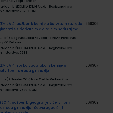
Karmena Vadlja Rešetar
Nakladnik:
ŠKOLSKA KNJIGA d.d.
Registarski broj
ministarstva:
7621-DOM
KEMIJA 4; udžbenik kemije u četvrtom razredu
569306
gimnazije s dodatnim digitalnim sadržajima
utor(i):
Begović Luetić Novosel Petrović Peroković
Rupčić Petelinc
Nakladnik:
ŠKOLSKA KNJIGA d.d.
Registarski broj
ministarstva:
7639
KEMIJA 4; zbirka zadataka iz kemije u
569307
četvrtom razredu gimnazije
utor(i):
Sandra Čičić Ivica Cvrtila Vedran Kojić
Nakladnik:
ŠKOLSKA KNJIGA d.d.
Registarski broj
ministarstva:
7639-DOM
GEO 4; udžbenik geografije u četvrtom
569309
razredu gimnazija i četverogodišnjih