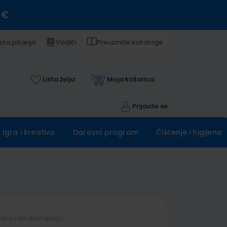
 €
sta pitanja
Vodiči
Preuzmite kataloge
Lista želja
Moja košarica
Prijavite se
Igra i kreativa
Darovni program
Čišćenje i higijena
utno nije dostupno)