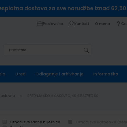
esplatna dostava za sve narudžbe iznad 62,50
Poslovnice
Kontakt
O nama
Če
Pretražite
Pretražite
ola
Ured
Odlaganje i arhiviranje
Informatika
Naslovna
SREDNJA ŠKOLA ČAKOVEC, 40 4.RAZRED SŠ
Označi sve radne bilježnice
Označi sve udžbenike (tren