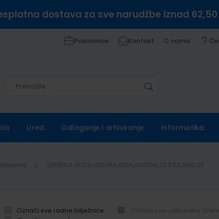
esplatna dostava za sve narudžbe iznad 62,50
Poslovnice
Kontakt
O nama
Če
Pretražite
Pretražite
ola
Ured
Odlaganje i arhiviranje
Informatika
Naslovna
SREDNJA ŠKOLA ISIDORA KRŠNJAVOGA, 30 3.RAZRED SŠ
Označi sve radne bilježnice
Označi sve udžbenike (tren