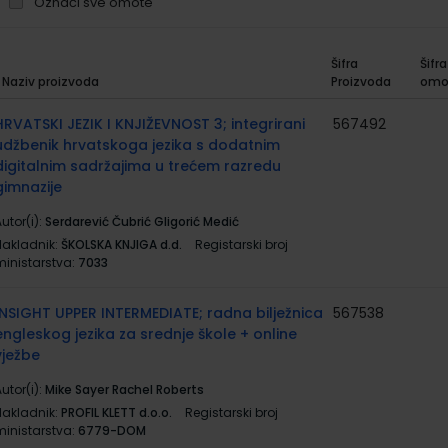
Označi sve omote
Šifra
Šifra
Naziv proizvoda
Proizvoda
omo
rupirani
roizvodi
HRVATSKI JEZIK I KNJIŽEVNOST 3; integrirani
567492
udžbenik hrvatskoga jezika s dodatnim
digitalnim sadržajima u trećem razredu
gimnazije
utor(i):
Serdarević Čubrić Gligorić Medić
Nakladnik:
ŠKOLSKA KNJIGA d.d.
Registarski broj
ministarstva:
7033
INSIGHT UPPER INTERMEDIATE; radna bilježnica
567538
engleskog jezika za srednje škole + online
vježbe
utor(i):
Mike Sayer Rachel Roberts
Nakladnik:
PROFIL KLETT d.o.o.
Registarski broj
ministarstva:
6779-DOM