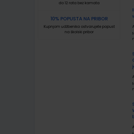
do 12 rata bez kamata
10% POPUSTA NA PRIBOR
Kupnjom udžbenika ostvarujete popust
A
na školski pribor
A
A