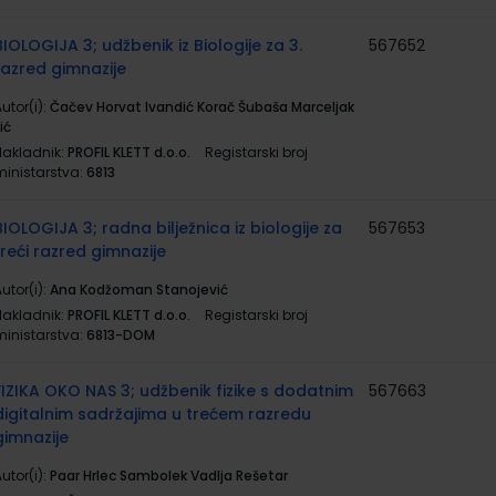
BIOLOGIJA 3; udžbenik iz Biologije za 3.
567652
razred gimnazije
utor(i):
Čačev Horvat Ivandić Korač Šubaša Marceljak
lić
Nakladnik:
PROFIL KLETT d.o.o.
Registarski broj
ministarstva:
6813
BIOLOGIJA 3; radna bilježnica iz biologije za
567653
treći razred gimnazije
utor(i):
Ana Kodžoman Stanojević
Nakladnik:
PROFIL KLETT d.o.o.
Registarski broj
ministarstva:
6813-DOM
FIZIKA OKO NAS 3; udžbenik fizike s dodatnim
567663
digitalnim sadržajima u trećem razredu
gimnazije
utor(i):
Paar Hrlec Sambolek Vadlja Rešetar