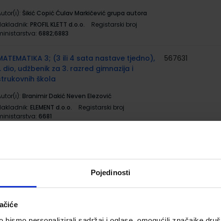
utor(i):
Šikić Copić Ćulav Markičević grupa autora
Nakladnik:
PROFIL KLETT d.o.o.
Registarski broj
ministarstva:
6882;6883
MATEMATIKA 3; (3 ili 4 sata nastave tjedno),
567631
1. dio, udžbenik za 3. razred gimnazija i
strukovnih škola
utor(i):
Branimir Dakić Neven Elezović
Nakladnik:
ELEMENT d.o.o.
Registarski broj
ministarstva:
6681
MATEMATIKA 3; (3 ili 4 sata nastave tjedno),
567632
2. dio, udžbenik za 3. razred gimnazija i
strukovnih škola
Pojedinosti
utor(i):
Branimir Dakić Neven Elezović
Nakladnik:
ELEMENT d.o.o.
Registarski broj
ministarstva:
6682
ačiće
bismo personalizirali sadržaj i oglase, omogućili značajke društv