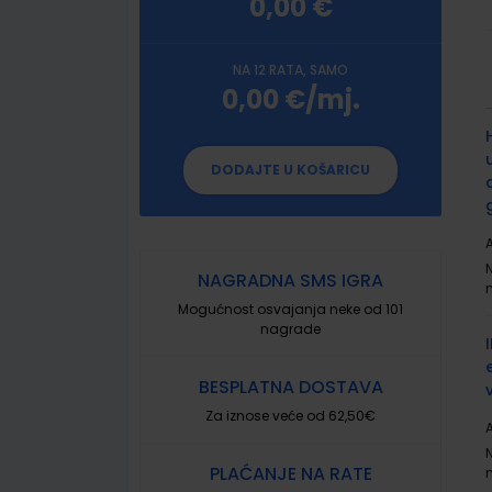
0,00 €
NA 12 RATA, SAMO
0,00 €/mj.
G
p
DODAJTE U KOŠARICU
A
NAGRADNA SMS IGRA
Mogućnost osvajanja neke od 101
nagrade
BESPLATNA DOSTAVA
Za iznose veće od 62,50€
A
PLAĆANJE NA RATE