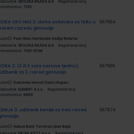
Nakladnik:
ŠKOLSKA KNJIGA d.d.
Registarski broj
ministarstva:
7010
FIZIKA OKO NAS 3; zbirka zadataka za fiziku u
567664
trećem razredu gimnazije
utor(i):
Paar Hrlec Sambolek Vadlja Rešetar
Nakladnik:
ŠKOLSKA KNJIGA d.d.
Registarski broj
ministarstva:
7010-DOM
FIZIKA 3; (2 ili 3 sata nastave tjedno),
567665
udžbenik za 3. razred gimnazija
utor(i):
Dubravko Horvat Dario Hrupec
Nakladnik:
ELEMENT d.o.o.
Registarski broj
ministarstva:
6669
KEMIJA 3; udžbenik kemije za treći razred
567674
gimnazije
utor(i):
Habuš Barić Tominac Liber Bajić
Nakladnik:
PROFIL KLETT d.o.o.
Registarski broj