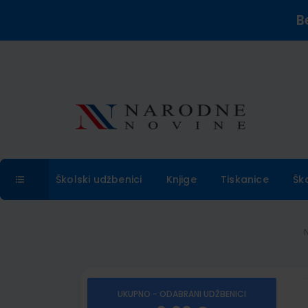
B
Školski udžbenici
Knjige
Tiskanice
Šk
UKUPNO - ODABRANI UDŽBENICI