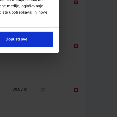
22,00 €
ene medije, oglašavanje i
k ste upotrebljavali njihove
Dopusti sve
22,00 €
30,50 €