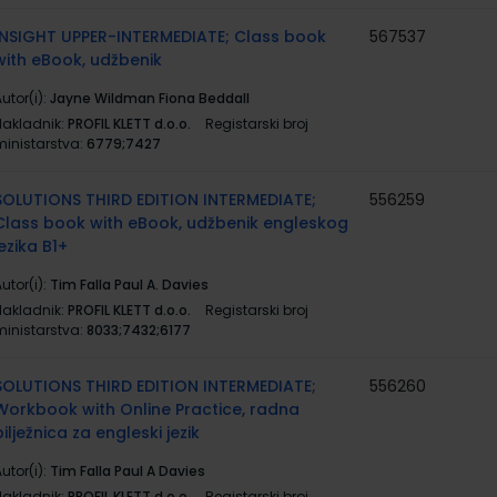
INSIGHT UPPER-INTERMEDIATE; Class book
567537
with eBook, udžbenik
utor(i):
Jayne Wildman Fiona Beddall
Nakladnik:
PROFIL KLETT d.o.o.
Registarski broj
ministarstva:
6779;7427
SOLUTIONS THIRD EDITION INTERMEDIATE;
556259
Class book with eBook, udžbenik engleskog
jezika B1+
utor(i):
Tim Falla Paul A. Davies
Nakladnik:
PROFIL KLETT d.o.o.
Registarski broj
ministarstva:
8033;7432;6177
SOLUTIONS THIRD EDITION INTERMEDIATE;
556260
Workbook with Online Practice, radna
bilježnica za engleski jezik
utor(i):
Tim Falla Paul A Davies
Nakladnik:
PROFIL KLETT d.o.o.
Registarski broj