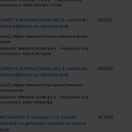
ministarstva:
8033;7432;6177-DOM
SCHRITTE INTERNATIONAL NEU 3; udžbenik i
556291
radna bilježnica za njemački jezik
utor(i):
Hilpert Niebisch Penning-Hiemstra grupa
autora
Nakladnik:
NAKLADA LJEVAK d.o.o.
Registarski broj
ministarstva:
8021;6767;6248
SCHRITTE INTERNATIONAL NEU 4; udžbenik i
556296
radna bilježnica za njemački jezik
utor(i):
Hilpert Niebisch Pude Specht Reimann
Tomaszewski
Nakladnik:
NAKLADA LJEVAK d.o.o.
Registarski broj
ministarstva:
8022;7409;6768
MATEMATIKA 3; komplet 1. i 2. svezak,
567626
udžbenik za gimnazije i srednje strukovne
škole