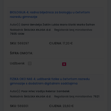
BIOLOGIJA 4; radna bilježnica za biologiju u četvrtom
razredu gimnazije
Autor(i):
Damir Bendelja Žaklin Lukša Mario Slatki Marko Šafran
Nakladnik:
ŠKOLSKA KNJIGA d.d.
Registarski broj ministarstva:
7605-DOM
SKU:
CIJENA:
569297
17,20 €
ŠIFRA OMOTA:
Udžbenik
FIZIKA OKO NAS 4; udžbenik fizike u četvrtom razredu
gimnazije s dodatnim digitalnim sadržajima
Autor(i):
Paar Hrlec Vadlja Rešetar Sambolek
Nakladnik:
ŠKOLSKA KNJIGA d.d.
Registarski broj ministarstva:
7621
SKU:
CIJENA:
569301
23,60 €