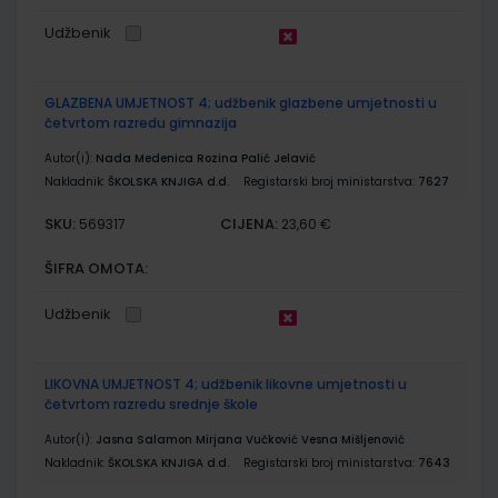
Udžbenik
GLAZBENA UMJETNOST 4; udžbenik glazbene umjetnosti u
četvrtom razredu gimnazija
Autor(i):
Nada Medenica Rozina Palić Jelavić
Nakladnik:
ŠKOLSKA KNJIGA d.d.
Registarski broj ministarstva:
7627
SKU:
CIJENA:
569317
23,60 €
ŠIFRA OMOTA:
Udžbenik
LIKOVNA UMJETNOST 4; udžbenik likovne umjetnosti u
četvrtom razredu srednje škole
Autor(i):
Jasna Salamon Mirjana Vučković Vesna Mišljenović
Nakladnik:
ŠKOLSKA KNJIGA d.d.
Registarski broj ministarstva:
7643