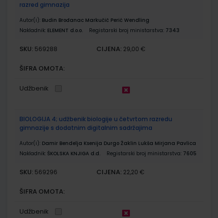
razred gimnazija
Autor(i):
Budin Brođanac Markučič Perić Wendling
Nakladnik:
ELEMENT d.o.o.
Registarski broj ministarstva:
7343
SKU:
CIJENA:
569288
29,00 €
ŠIFRA OMOTA:
Udžbenik
BIOLOGIJA 4; udžbenik biologije u četvrtom razredu
gimnazije s dodatnim digitalnim sadržajima
Autor(i):
Damir Bendelja Ksenija Durgo Žaklin Lukša Mirjana Pavlica
Nakladnik:
ŠKOLSKA KNJIGA d.d.
Registarski broj ministarstva:
7605
SKU:
CIJENA:
569296
22,20 €
ŠIFRA OMOTA:
Udžbenik