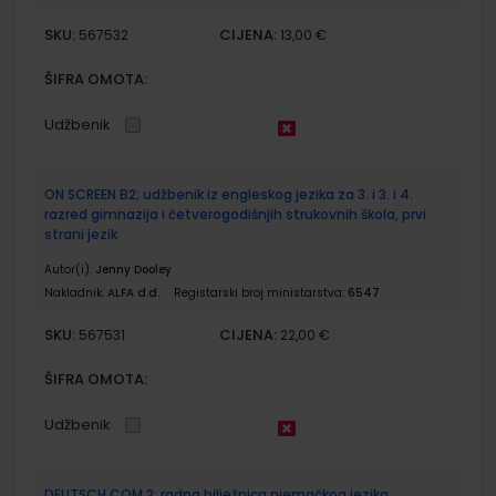
SKU:
CIJENA:
567532
13,00 €
ŠIFRA OMOTA:
Udžbenik
ON SCREEN B2; udžbenik iz engleskog jezika za 3. i 3. i 4.
razred gimnazija i četverogodišnjih strukovnih škola, prvi
strani jezik
Autor(i):
Jenny Dooley
Nakladnik:
ALFA d.d.
Registarski broj ministarstva:
6547
SKU:
CIJENA:
567531
22,00 €
ŠIFRA OMOTA:
Udžbenik
DEUTSCH.COM 2; radna bilježnica njemačkog jezika