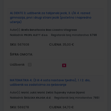
AL DENTE 3; udžbenik za talijanski jezik, 3. i/ili 4. razred
gimnazija, prvi i drugi strani jezik (početno i napredno
učenje)
Autor(i):
Birello Bonafaccia Bosc Licastro Vilagrasa
Nakladnik:
PROFIL KLETT d.o.o.
Registarski broj ministarstva:
6798
SKU:
CIJENA:
567608
35,00 €
ŠIFRA OMOTA:
Udžbenik
MATEMATIKA 4; (3 ili 4 sata nastave tjedno), 1. I 2. dio,
udžbenik sa zadatcima za rješavanje
Autor(i):
Matić Jukić Matić Zelčić Šujansky Vukas Dijanić
Nakladnik:
ŠKOLSKA KNJIGA d.d.
Registarski broj ministarstva:
7651
SKU:
CIJENA:
569278
34,70 €