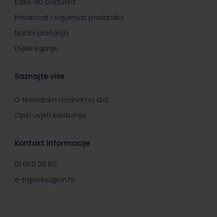
Kako do popusta
Privatnost i sigurnost podataka
Načini plaćanja
Uvjeti kupnje
Saznajte više
O Narodnim novinama d.d.
Opći uvjeti korištenja
Kontakt informacije
01 650 28 80
e-trgovina@nn.hr