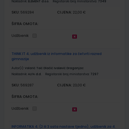
Nakladnik:
ELEMENT d.o.o.
Registarski broj ministarstva:
7349
SKU:
CIJENA:
569284
22,00 €
ŠIFRA OMOTA:
Udžbenik
THINK IT 4; udžbenik iz informatike za četvrti razred
gimnazije
Autor(i):
Volarić Toić Dlačić Ivošević Draganjac
Nakladnik:
ALFA d.d.
Registarski broj ministarstva:
7297
SKU:
CIJENA:
569287
23,00 €
ŠIFRA OMOTA:
Udžbenik
INFORMATIKA 4; (2 ili 3 sata nastave tjedno), udžbenik za 4.