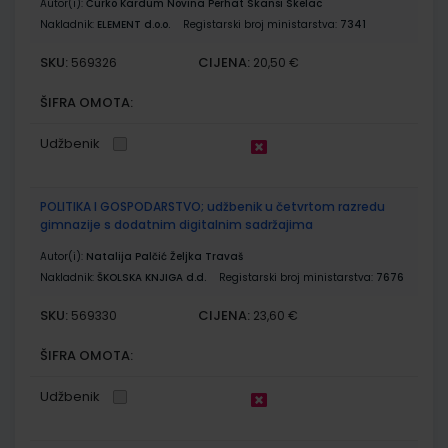
Autor(i):
Ćurko Kardum Novina Perhat Skansi Skelac
Nakladnik:
ELEMENT d.o.o.
Registarski broj ministarstva:
7341
SKU:
CIJENA:
569326
20,50 €
ŠIFRA OMOTA:
Udžbenik
POLITIKA I GOSPODARSTVO; udžbenik u četvrtom razredu
gimnazije s dodatnim digitalnim sadržajima
Autor(i):
Natalija Palčić Željka Travaš
Nakladnik:
ŠKOLSKA KNJIGA d.d.
Registarski broj ministarstva:
7676
SKU:
CIJENA:
569330
23,60 €
ŠIFRA OMOTA:
Udžbenik