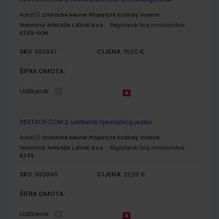
Autor(i):
Cristache Neuner Pilypatyte Szakaly Vicente
Nakladnik:
NAKLADA LJEVAK d.o.o.
Registarski broj ministarstva:
6249-DOM
SKU:
CIJENA:
993847
15,50 €
ŠIFRA OMOTA:
Udžbenik
DEUTSCH.COM 2; udžbenik njemačkog jezika
Autor(i):
Cristache Neuner Pilypatyte Szakaly Vicente
Nakladnik:
NAKLADA LJEVAK d.o.o.
Registarski broj ministarstva:
6249
SKU:
CIJENA:
993846
23,00 €
ŠIFRA OMOTA:
Udžbenik