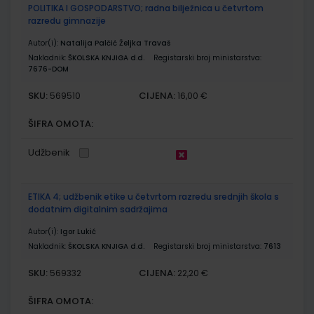
POLITIKA I GOSPODARSTVO; radna bilježnica u četvrtom
razredu gimnazije
Autor(i):
Natalija Palčić Željka Travaš
Nakladnik:
ŠKOLSKA KNJIGA d.d.
Registarski broj ministarstva:
7676-DOM
SKU:
CIJENA:
569510
16,00 €
ŠIFRA OMOTA:
Udžbenik
ETIKA 4; udžbenik etike u četvrtom razredu srednjih škola s
dodatnim digitalnim sadržajima
Autor(i):
Igor Lukić
Nakladnik:
ŠKOLSKA KNJIGA d.d.
Registarski broj ministarstva:
7613
SKU:
CIJENA:
569332
22,20 €
ŠIFRA OMOTA: