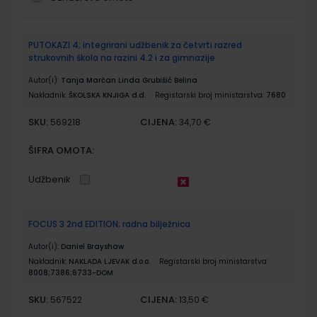
Grupirani
PUTOKAZI 4; integrirani udžbenik za četvrti razred
proizvodi
strukovnih škola na razini 4.2 i za gimnazije
Autor(i):
Tanja Marčan Linda Grubišić Belina
Nakladnik:
ŠKOLSKA KNJIGA d.d.
Registarski broj ministarstva:
7680
SKU:
CIJENA:
569218
34,70 €
ŠIFRA OMOTA:
Udžbenik
FOCUS 3 2nd EDITION; radna bilježnica
Autor(i):
Daniel Brayshaw
Nakladnik:
NAKLADA LJEVAK d.o.o.
Registarski broj ministarstva:
8008;7386;6733-DOM
SKU:
CIJENA:
567522
13,50 €