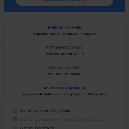
NAGRADNA SMS IGRA
Mogućnost osvajanja neke od 101 nagrade
BESPLATNA DOSTAVA
Za iznose veće od 62,50€
PLAĆANJE NA RATE
do 12 rata bez kamata
10% POPUSTA NA PRIBOR
Kupnjom udžbenika ostvarujete popust na školski pribor
Označi sve radne bilježnice
Označi sve udžbenike (trenutno nije dostupno)
Označi sve omote