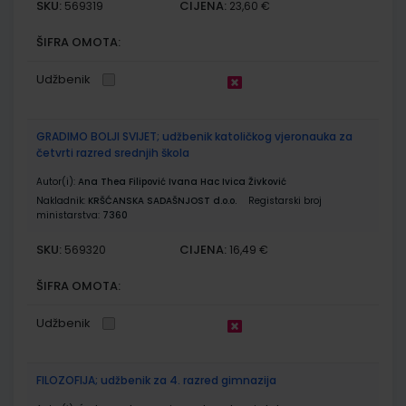
SKU:
CIJENA:
569319
23,60 €
ŠIFRA OMOTA:
Udžbenik
GRADIMO BOLJI SVIJET; udžbenik katoličkog vjeronauka za
četvrti razred srednjih škola
Autor(i):
Ana Thea Filipović Ivana Hac Ivica Živković
Nakladnik:
KRŠĆANSKA SADAŠNJOST d.o.o.
Registarski broj
ministarstva:
7360
SKU:
CIJENA:
569320
16,49 €
ŠIFRA OMOTA:
Udžbenik
FILOZOFIJA; udžbenik za 4. razred gimnazija