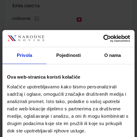
ŠIFRA OMOTA:
Udžbenik
FIZIKA OKO NAS 4; zbirka zadataka za četvrti razred
gimnazije
Autor(i):
Vladimir Paar Anica Hrlec Melita Sambolek Karmena
Privola
Pojedinosti
O nama
Vadlja Rešetar
Nakladnik:
ŠKOLSKA KNJIGA d.d.
Registarski broj ministarstva:
7621-
DOM
Ova web-stranica koristi kolačiće
SKU:
CIJENA:
569511
17,20 €
Kolačiće upotrebljavamo kako bismo personalizirali
ŠIFRA OMOTA:
sadržaj i oglase, omogućili značajke društvenih medija i
analizirali promet. Isto tako, podatke o vašoj upotrebi
Udžbenik
naše web-lokacije dijelimo s partnerima za društvene
medije, oglašavanje i analizu, a oni ih mogu kombinirati s
drugim podacima koje ste im pružili ili koje su prikupili
KEMIJA 4; udžbenik kemije u četvrtom razredu gimnazije s
dodatnim digitalnim sadržajima
dok ste upotrebljavali njihove usluge.