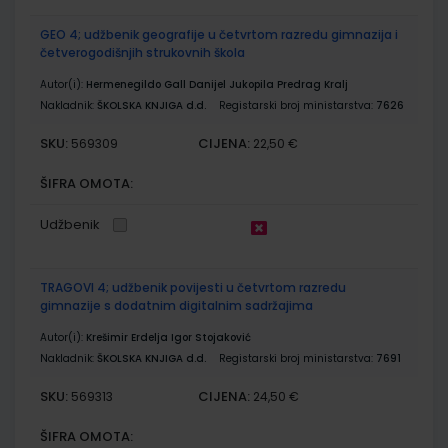
GEO 4; udžbenik geografije u četvrtom razredu gimnazija i
četverogodišnjih strukovnih škola
Autor(i):
Hermenegildo Gall Danijel Jukopila Predrag Kralj
Nakladnik:
ŠKOLSKA KNJIGA d.d.
Registarski broj ministarstva:
7626
SKU:
CIJENA:
569309
22,50 €
ŠIFRA OMOTA:
Udžbenik
TRAGOVI 4; udžbenik povijesti u četvrtom razredu
gimnazije s dodatnim digitalnim sadržajima
Autor(i):
Krešimir Erdelja Igor Stojaković
Nakladnik:
ŠKOLSKA KNJIGA d.d.
Registarski broj ministarstva:
7691
SKU:
CIJENA:
569313
24,50 €
ŠIFRA OMOTA: