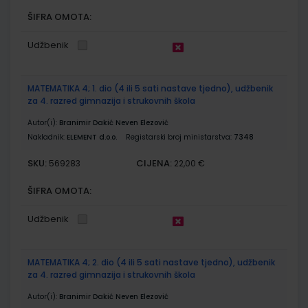
ŠIFRA OMOTA:
Udžbenik
MATEMATIKA 4; 1. dio (4 ili 5 sati nastave tjedno), udžbenik
za 4. razred gimnazija i strukovnih škola
Autor(i):
Branimir Dakić Neven Elezović
Nakladnik:
ELEMENT d.o.o.
Registarski broj ministarstva:
7348
SKU:
CIJENA:
569283
22,00 €
ŠIFRA OMOTA:
Udžbenik
MATEMATIKA 4; 2. dio (4 ili 5 sati nastave tjedno), udžbenik
za 4. razred gimnazija i strukovnih škola
Autor(i):
Branimir Dakić Neven Elezović