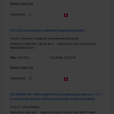
ŠIFRA OMOTA:
Udžbenik
FOCUS 3 2nd edition; udžbenik engleskog jezika
Autor(i):
Sue Kay Vaughan Jones Daniel Brayshaw
Nakladnik:
NAKLADA LJEVAK d.o.o.
Registarski broj ministarstva:
8008;7386;6733
SKU:
CIJENA:
567521
23,00 €
ŠIFRA OMOTA:
Udžbenik
ON SCREEN B2; radna bilježnica iz engleskog jezika za 3. i 3. i
4..razred gimnazija i četverogodišnjih strukovnih škola
Autor(i):
Jenny Dooley
Nakladnik:
ALFA d.d.
Registarski broj ministarstva:
6547-DOM