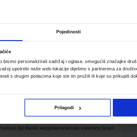
Pojedinosti
ačiće
ski jezik u drugome razredu četverogodišnjih
bismo personalizirali sadržaj i oglase, omogućili značajke društv
vašoj upotrebi naše web-lokacije dijelimo s partnerima za društv
rati s drugim podacima koje ste im pružili ili koje su prikupili do
Prilagodi
Pavlović Ilija Barišić Magdalena Mrčela Valentina Šinjori