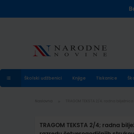
B
Školski udžbenici
Knjige
Tiskanice
Šk
Naslovna
TRAGOM TEKSTA 2/4; radna bilježnica 
TRAGOM TEKSTA 2/4; radna biljež
razredu četverogodišnjih strukov