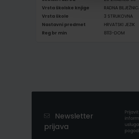
Vrsta školske knjige
RADNA BILJEŽNIC
Vrsta škole
3 STRUKOVNA
Nastavni predmet
HRVATSKI JEZIK
Reg br min
8113-DOM
Prijavi
Newsletter
inform
usluga
prijava
pogod