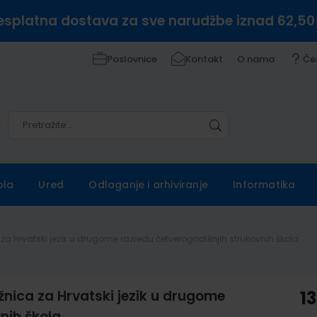
esplatna dostava za sve narudžbe iznad 62,50
Poslovnice
Kontakt
O nama
Če
Pretražite
Pretražite
ola
Ured
Odlaganje i arhiviranje
Informatika
za Hrvatski jezik u drugome razredu četverogodišnjih strukovnih škola
nica za Hrvatski jezik u drugome
13
nih škola