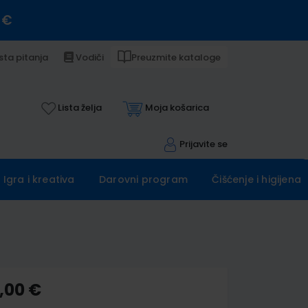
 €
sta pitanja
Vodiči
Preuzmite kataloge
Lista želja
Moja košarica
Prijavite se
Igra i kreativa
Darovni program
Čišćenje i higijena
,00 €