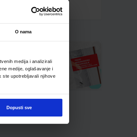
O nama
enih medija i analizirali
ene medije, oglašavanje i
k ste upotrebljavali njihove
Dopusti sve