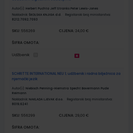
Autor(i):
Herbert Puchta Jeff Stranks Peter Lewis-Jones
Nakladnik:
ŠKOLSKA KNJIGA d.d.
Registarski broj ministarstva:
8212;7092;7093
SKU:
CIJENA:
556269
24,00 €
ŠIFRA OMOTA:
Udžbenik
SCHRITTE INTERNATIONAL NEU 1; udžbenik i radna bilježnica za
njemački jezik
Autor(i):
Niebisch Penning-Hiemstra Specht Bovermann Pude
Reimann
Nakladnik:
NAKLADA LJEVAK d.o.o.
Registarski broj ministarstva:
8019;6241
SKU:
CIJENA:
556299
29,00 €
ŠIFRA OMOTA: