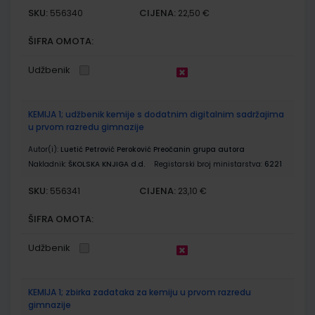
SKU:
CIJENA:
556340
22,50 €
ŠIFRA OMOTA:
Udžbenik
KEMIJA 1; udžbenik kemije s dodatnim digitalnim sadržajima
u prvom razredu gimnazije
Autor(i):
Luetić Petrović Peroković Preočanin grupa autora
Nakladnik:
ŠKOLSKA KNJIGA d.d.
Registarski broj ministarstva:
6221
SKU:
CIJENA:
556341
23,10 €
ŠIFRA OMOTA:
Udžbenik
KEMIJA 1; zbirka zadataka za kemiju u prvom razredu
gimnazije