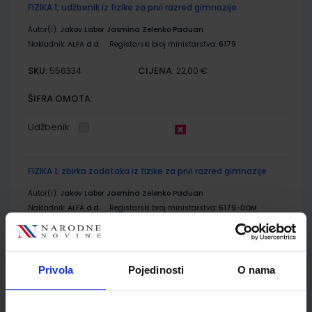
FIZIKA 1; udžbenik iz fizike za prvi razred gimnazije
Autor(i):
Jakov Labor Jasmina Zelenko Paduan
Nakladnik:
ALFA d.d.
Registarski broj ministarstva:
6179
SKU:
CIJENA:
556334
22,00 €
ŠIFRA OMOTA:
Udžbenik
FIZIKA 1; zbirka zadataka iz fizike za prvi razred gimnazije
Autor(i):
Jakov Labor Jasmina Zelenko Paduan
Nakladnik:
ALFA d.d.
Registarski broj ministarstva:
6179-DOM
SKU:
CIJENA:
556335
13,00 €
ŠIFRA OMOTA:
Privola
Pojedinosti
O nama
Udžbenik