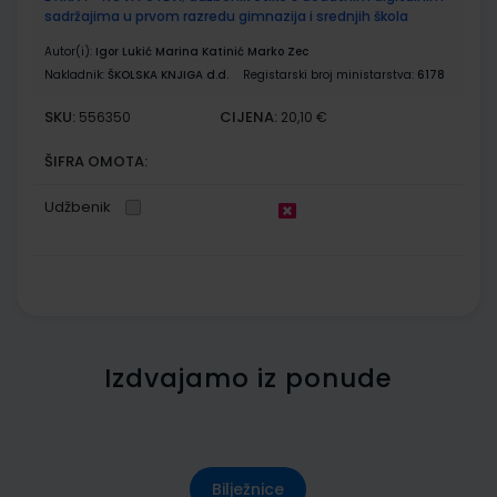
sadržajima u prvom razredu gimnazija i srednjih škola
Autor(i):
Igor Lukić Marina Katinić Marko Zec
Nakladnik:
ŠKOLSKA KNJIGA d.d.
Registarski broj ministarstva:
6178
SKU:
CIJENA:
556350
20,10 €
ŠIFRA OMOTA:
Udžbenik
Izdvajamo iz ponude
Bilježnice