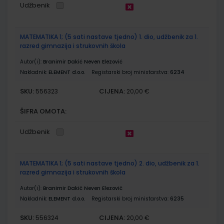
Udžbenik
MATEMATIKA 1; (5 sati nastave tjedno) 1. dio, udžbenik za 1.
razred gimnazija i strukovnih škola
Autor(i):
Branimir Dakić Neven Elezović
Nakladnik:
ELEMENT d.o.o.
Registarski broj ministarstva:
6234
SKU:
CIJENA:
556323
20,00 €
ŠIFRA OMOTA:
Udžbenik
MATEMATIKA 1; (5 sati nastave tjedno) 2. dio, udžbenik za 1.
razred gimnazija i strukovnih škola
Autor(i):
Branimir Dakić Neven Elezović
Nakladnik:
ELEMENT d.o.o.
Registarski broj ministarstva:
6235
SKU:
CIJENA:
556324
20,00 €