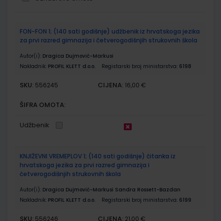
Grupirani
FON-FON 1; (140 sati godišnje) udžbenik iz hrvatskoga jezika
proizvodi
za prvi razred gimnazija i četverogodišnjih strukovnih škola
Autor(i):
Dragica Dujmović-Markusi
Nakladnik:
PROFIL KLETT d.o.o.
Registarski broj ministarstva:
6198
SKU:
CIJENA:
556245
16,00 €
ŠIFRA OMOTA:
Udžbenik
KNJIŽEVNI VREMEPLOV 1; (140 sati godišnje) čitanka iz
hrvatskoga jezika za prvi razred gimnazija i
četverogodišnjih strukovnih škola
Autor(i):
Dragica Dujmović-Markusi Sandra Rossett-Bazdan
Nakladnik:
PROFIL KLETT d.o.o.
Registarski broj ministarstva:
6199
SKU:
CIJENA:
556246
21,00 €