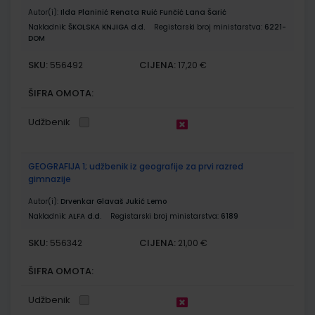
Autor(i):
Ilda Planinić Renata Ruić Funčić Lana Šarić
Nakladnik:
ŠKOLSKA KNJIGA d.d.
Registarski broj ministarstva:
6221-
DOM
SKU:
CIJENA:
556492
17,20 €
ŠIFRA OMOTA:
Udžbenik
GEOGRAFIJA 1; udžbenik iz geografije za prvi razred
gimnazije
Autor(i):
Drvenkar Glavaš Jukić Lemo
Nakladnik:
ALFA d.d.
Registarski broj ministarstva:
6189
SKU:
CIJENA:
556342
21,00 €
ŠIFRA OMOTA:
Udžbenik