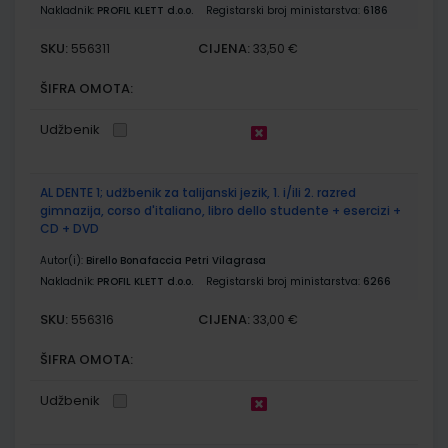
Nakladnik:
PROFIL KLETT d.o.o.
Registarski broj ministarstva:
6186
SKU:
CIJENA:
556311
33,50 €
ŠIFRA OMOTA:
Udžbenik
AL DENTE 1; udžbenik za talijanski jezik, 1. i/ili 2. razred
gimnazija, corso d'italiano, libro dello studente + esercizi +
CD + DVD
Autor(i):
Birello Bonafaccia Petri Vilagrasa
Nakladnik:
PROFIL KLETT d.o.o.
Registarski broj ministarstva:
6266
SKU:
CIJENA:
556316
33,00 €
ŠIFRA OMOTA:
Udžbenik