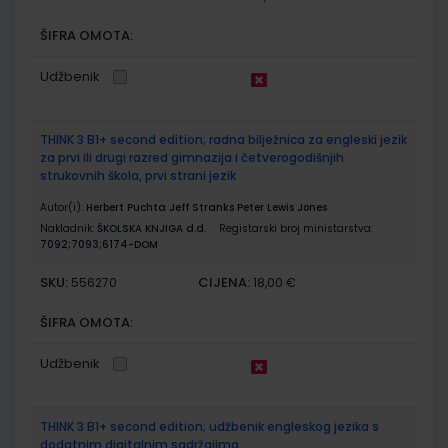
ŠIFRA OMOTA:
Udžbenik
THINK 3 B1+ second edition; radna bilježnica za engleski jezik
za prvi ili drugi razred gimnazija i četverogodišnjih
strukovnih škola, prvi strani jezik
Autor(i):
Herbert Puchta Jeff Stranks Peter Lewis Jones
Nakladnik:
ŠKOLSKA KNJIGA d.d.
Registarski broj ministarstva:
7092;7093;6174-DOM
SKU:
CIJENA:
556270
18,00 €
ŠIFRA OMOTA:
Udžbenik
THINK 3 B1+ second edition; udžbenik engleskog jezika s
dodatnim digitalnim sadržajima