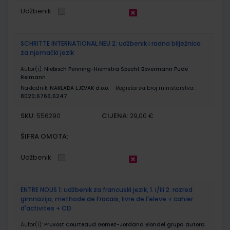
Udžbenik
SCHRITTE INTERNATIONAL NEU 2; udžbenik i radna bilježnica
za njemački jezik
Autor(i):
Niebisch Penning-Hiemstra Specht Bovermann Pude
Reimann
Nakladnik:
NAKLADA LJEVAK d.o.o.
Registarski broj ministarstva:
8020;6766;6247
SKU:
CIJENA:
556290
29,00 €
ŠIFRA OMOTA:
Udžbenik
ENTRE NOUS 1; udžbenik za francuski jezik, 1. i/ili 2. razred
gimnazija, methode de Fracais, livre de l'eleve + cahier
d'activites + CD
Autor(i):
Pruvost Courteaud Gomez-Jordana Blondel grupa autora