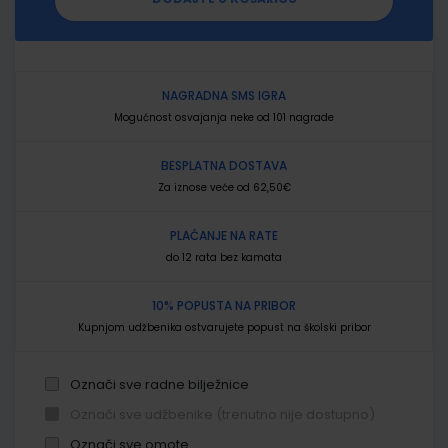
NAGRADNA SMS IGRA
Mogućnost osvajanja neke od 101 nagrade
BESPLATNA DOSTAVA
Za iznose veće od 62,50€
PLAĆANJE NA RATE
do 12 rata bez kamata
10% POPUSTA NA PRIBOR
Kupnjom udžbenika ostvarujete popust na školski pribor
Označi sve radne bilježnice
Označi sve udžbenike (trenutno nije dostupno)
Označi sve omote