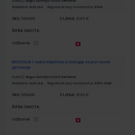
Autor(i):
Bogut Đumlija Futivić Remenar
Nakladnik:
ALFA d.d.
Registarski broj ministarstva:
6164
SKU:
CIJENA:
556330
21,00 €
ŠIFRA OMOTA:
Udžbenik
BIOLOGIJA 1; radna bilježnica iz biologije za prvi razred
gimnazije
Autor(i):
Bogut Đumlija Futivić Remenar
Nakladnik:
ALFA d.d.
Registarski broj ministarstva:
6164-DOM
SKU:
CIJENA:
556491
13,00 €
ŠIFRA OMOTA:
Udžbenik