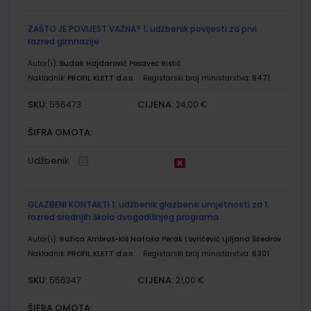
ZAŠTO JE POVIJEST VAŽNA? 1; udžbenik povijesti za prvi
razred gimnazije
Autor(i):
Budak Hajdarović Posavec Ristić
Nakladnik:
PROFIL KLETT d.o.o.
Registarski broj ministarstva:
6471
SKU:
CIJENA:
556473
24,00 €
ŠIFRA OMOTA:
Udžbenik
GLAZBENI KONTAKTI 1; udžbenik glazbene umjetnosti za 1.
razred srednjih škola dvogodišnjeg programa
Autor(i):
Ružica Ambruš-Kiš Nataša Perak Lovričević Ljiljana Ščedrov
Nakladnik:
PROFIL KLETT d.o.o.
Registarski broj ministarstva:
6301
SKU:
CIJENA:
556347
21,00 €
ŠIFRA OMOTA: