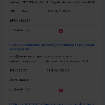
Nakladnik:
ŠKOLSKA KNJIGA d.d.
Registarski broj ministarstva:
6228
SKU:
CIJENA:
556349
23,60 €
ŠIFRA OMOTA:
Udžbenik
DOĐI I VIDI 1; udžbenik katoličkoga vjeronauka za prvi razred
srednjih škola
Autor(i):
Marin Periš Mirjana Vučica Dušan Vuletić
Nakladnik:
SALESIANA d.o.o.
Registarski broj ministarstva:
6217
SKU:
CIJENA:
556370
18,90 €
ŠIFRA OMOTA:
Udžbenik
ETIKA 1 - NOVI PUTEVI; udžbenik etike s dodatnim digitalnim