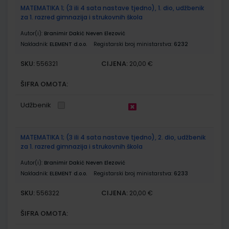
MATEMATIKA 1; (3 ili 4 sata nastave tjedno), 1. dio, udžbenik
za 1. razred gimnazija i strukovnih škola
Autor(i):
Branimir Dakić Neven Elezović
Nakladnik:
ELEMENT d.o.o.
Registarski broj ministarstva:
6232
SKU:
CIJENA:
556321
20,00 €
ŠIFRA OMOTA:
Udžbenik
MATEMATIKA 1; (3 ili 4 sata nastave tjedno), 2. dio, udžbenik
za 1. razred gimnazija i strukovnih škola
Autor(i):
Branimir Dakić Neven Elezović
Nakladnik:
ELEMENT d.o.o.
Registarski broj ministarstva:
6233
SKU:
CIJENA:
556322
20,00 €
ŠIFRA OMOTA: