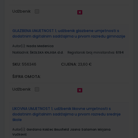
Udžbenik
GLAZBENA UMJETNOST 1; udžbenik glazbene umjetnosti s
dodatnim digitalnim sadržajima u prvom razredu gimnazije
Autor(i):
Nada Medenica
Nakladnik:
ŠKOLSKA KNJIGA d.d.
Registarski broj ministarstva:
6194
SKU:
CIJENA:
556346
23,60 €
ŠIFRA OMOTA:
Udžbenik
LIKOVNA UMJETNOST 1; udžbenik likovne umjetnosti s
dodatnim digitalnim sadržajima u prvom razredu srednje
škole
Autor(i):
Gordana Košćec Bousfield Jasna Salamon Mirjana
Vučković