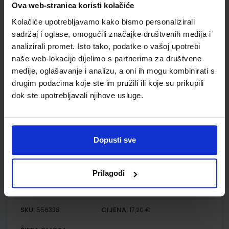
Ova web-stranica koristi kolačiće
FIZIKA OKO NAS 1; udžbenik fizike s dodatnim digitalnim
Kolačiće upotrebljavamo kako bismo personalizirali
sadržajima u prvom razredu gimnazija
sadržaj i oglase, omogućili značajke društvenih medija i
Autor(i):
Paar Hrlec Sambolek Vadlja Rešetar
analizirali promet. Isto tako, podatke o vašoj upotrebi
Nakladnik:
ŠKOLSKA KNJIGA d.d.
Registarski broj ministarstva:
6181
naše web-lokacije dijelimo s partnerima za društvene
medije, oglašavanje i analizu, a oni ih mogu kombinirati s
SKU:
CIJENA:
556337
23,60 €
drugim podacima koje ste im pružili ili koje su prikupili
ŠIFRA OMOTA:
dok ste upotrebljavali njihove usluge.
Udžbenik
Dopusti sve
FIZIKA OKO NAS 1; zbirka zadataka za fiziku u prvom razredu
gimnazije
Autor(i):
Paar Hrlec Vadlja Rešetar Sambolek
Prilagodi
Nakladnik:
ŠKOLSKA KNJIGA d.d.
Registarski broj ministarstva:
6181-
DOM
SKU:
CIJENA:
556338
17,20 €