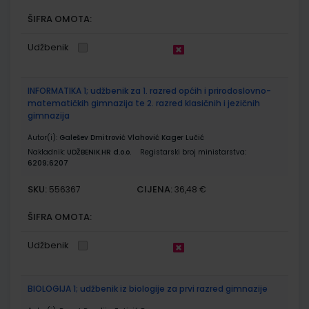
ŠIFRA OMOTA:
Udžbenik
INFORMATIKA 1; udžbenik za 1. razred općih i prirodoslovno-
matematičkih gimnazija te 2. razred klasičnih i jezičnih
gimnazija
Autor(i):
Galešev Dmitrović Vlahović Kager Lučić
Nakladnik:
UDŽBENIK.HR d.o.o.
Registarski broj ministarstva:
6209;6207
SKU:
CIJENA:
556367
36,48 €
ŠIFRA OMOTA:
Udžbenik
BIOLOGIJA 1; udžbenik iz biologije za prvi razred gimnazije