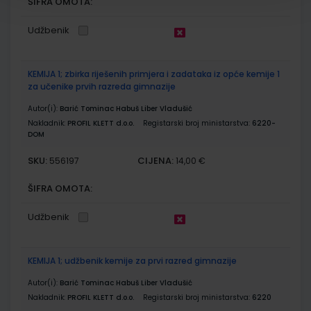
ŠIFRA OMOTA:
Udžbenik
KEMIJA 1; zbirka riješenih primjera i zadataka iz opće kemije 1
za učenike prvih razreda gimnazije
Autor(i):
Barić Tominac Habuš Liber Vladušić
Nakladnik:
PROFIL KLETT d.o.o.
Registarski broj ministarstva:
6220-
DOM
SKU:
CIJENA:
556197
14,00 €
ŠIFRA OMOTA:
Udžbenik
KEMIJA 1; udžbenik kemije za prvi razred gimnazije
Autor(i):
Barić Tominac Habuš Liber Vladušić
Nakladnik:
PROFIL KLETT d.o.o.
Registarski broj ministarstva:
6220