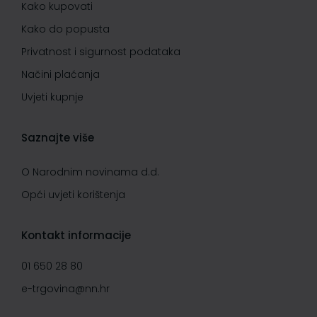
Kako kupovati
Kako do popusta
Privatnost i sigurnost podataka
Načini plaćanja
Uvjeti kupnje
Saznajte više
O Narodnim novinama d.d.
Opći uvjeti korištenja
Kontakt informacije
01 650 28 80
e-trgovina@nn.hr