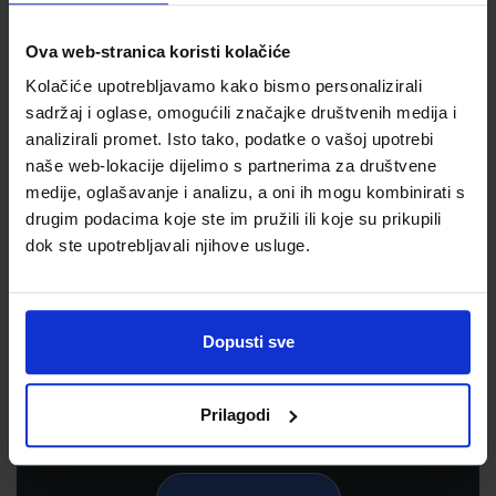
Ova web-stranica koristi kolačiće
Kolačiće upotrebljavamo kako bismo personalizirali
sadržaj i oglase, omogućili značajke društvenih medija i
analizirali promet. Isto tako, podatke o vašoj upotrebi
naše web-lokacije dijelimo s partnerima za društvene
medije, oglašavanje i analizu, a oni ih mogu kombinirati s
drugim podacima koje ste im pružili ili koje su prikupili
dok ste upotrebljavali njihove usluge.
Newsletter prijava
Prijavite se kako bi primali informacije o novim
proizvodima i uslugama, akcijama i drugim
Dopusti sve
pogodnostima
Prilagodi