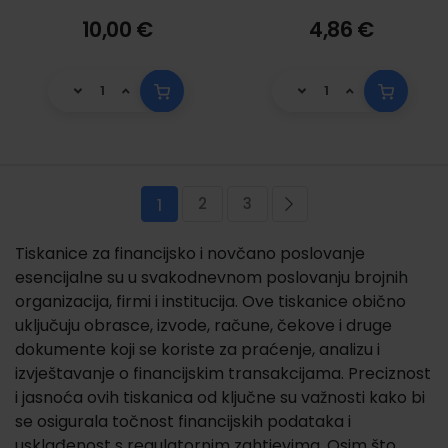
10,00 €
4,86 €
Stranica
2
3
Trenutno pregledavate stranicu
Stranica
Stranica
Stranica
Sljedeća
1
Tiskanice za financijsko i novčano poslovanje
esencijalne su u svakodnevnom poslovanju brojnih
organizacija, firmi i institucija. Ove tiskanice obično
uključuju obrasce, izvode, račune, čekove i druge
dokumente koji se koriste za praćenje, analizu i
izvještavanje o financijskim transakcijama. Preciznost
i jasnoća ovih tiskanica od ključne su važnosti kako bi
se osigurala točnost financijskih podataka i
usklađenost s regulatornim zahtjevima. Osim što