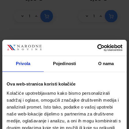
332-14 VREĆICE ZA
332-15 VREĆICE ZA
KOVANI NOVAC (10
KOVANI NOVAC
LIPA - LP); Vrećica,
(20 LIPA - LP);
Privola
Pojedinosti
O nama
11,5 x 19,5 x 1,5cm
Vrećica, 11,5 x 19,5 x
Šifra proizvoda
Šifra proizvoda
311114
1,5 cm
311115
Ova web-stranica koristi kolačiće
Kolačiće upotrebljavamo kako bismo personalizirali
sadržaj i oglase, omogućili značajke društvenih medija i
analizirali promet. Isto tako, podatke o vašoj upotrebi
naše web-lokacije dijelimo s partnerima za društvene
medije, oglašavanje i analizu, a oni ih mogu kombinirati s
drugim podacima koje ste im pružili ili koje su prikupili