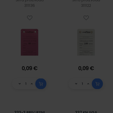
311136
311122
0,09 €
0,09 €
333-3 PRIVJESNI
337 KNJIGA