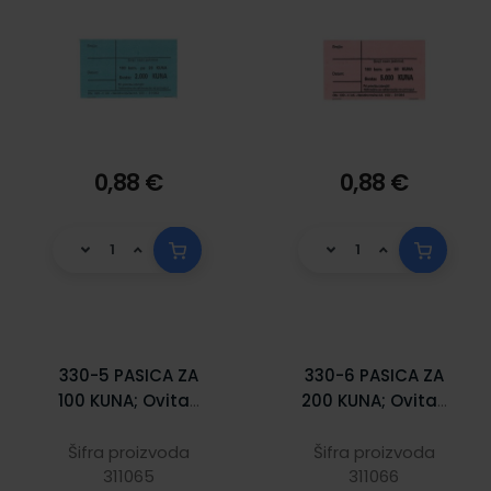
0,88 €
0,88 €
330-5 PASICA ZA
330-6 PASICA ZA
100 KUNA; Ovitak
200 KUNA; Ovitak
od 100 komada,
od 100 komada,
Unutrašnje mjere
Unutrašnje mjere
Šifra proizvoda
Šifra proizvoda
79 x 46 mm
311065
83 x 46 mm
311066