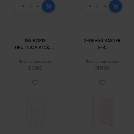
193 POPIS
2-DK-50 RASTER
UPUTNICA Arak, 21
A-4,
x 29,7 cm
DVOKOLONSKI;
Blok 50 listova, 21
Šifra proizvoda
Šifra proizvoda
310080
x 29,7 cm
710100