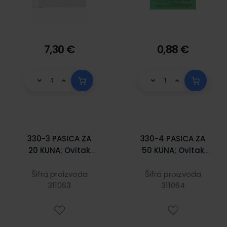
7,30 €
0,88 €
330-3 PASICA ZA
330-4 PASICA ZA
20 KUNA; Ovitak
50 KUNA; Ovitak
od 100 komada,
od 100 komada,
Unutrašnje mjere
Unutrašnje mjere
Šifra proizvoda
Šifra proizvoda
76 x 46 mm
311063
78 x 46 mm
311064