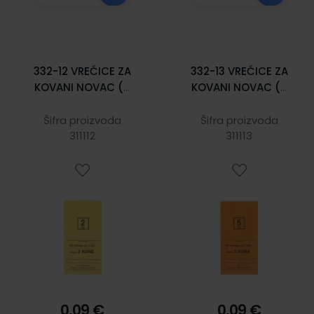
332-12 VREĆICE ZA
332-13 VREĆICE ZA
KOVANI NOVAC (2
KOVANI NOVAC (5
LIPE - LP); Vrećica,
LIPA - LP); Vrećica,
11,5 x 19,5 x 1,5 cm
11,5 x 19,5 x 1,5 cm
Šifra proizvoda
Šifra proizvoda
311112
311113
0,09 €
0,09 €