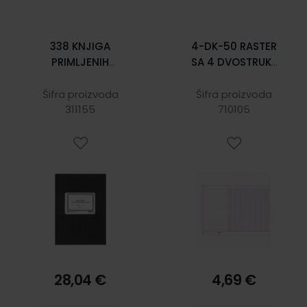
338 KNJIGA
4-DK-50 RASTER
PRIMLJENIH
SA 4 DVOSTRUKE
VRIJEDNOSNIH
KOLONE; Blok 50
POŠILJKI; Knjiga
listova, 40 x 29,5
Šifra proizvoda
Šifra proizvoda
200 stranica, 24 x
311155
710105
cm
35 cm
28,04 €
4,69 €