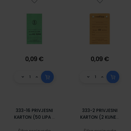
0,09 €
0,09 €
333-16 PRIVJESNI
333-2 PRIVJESNI
KARTON (50 LIPA -
KARTON (2 KUNE);
LP); Komad, 6,5 x
Komad, 6,5 x 10
10 cm
cm
Šifra proizvoda
Šifra proizvoda