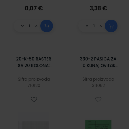
0,07 €
3,38 €
20-K-50 RASTER
330-2 PASICA ZA
SA 20 KOLONA;
10 KUNA; Ovitak
Blok 50 listova, 70
od 100 komada,
x 29,5 cm
Unutrašnje mjere
Šifra proizvoda
Šifra proizvoda
710120
75 x 46 mm
311062