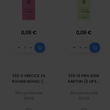
0,09 €
0,09 €
332-3 VREĆICE ZA
333-13 PRIVJESNI
KOVANI NOVAC (5
KARTON (5 LIPA -
KUNA); Vrećica,
LP); Komad, 6,5 x
11,5 x 19,5 x 1,5 cm
10 cm
Šifra proizvoda
Šifra proizvoda
311103
311133