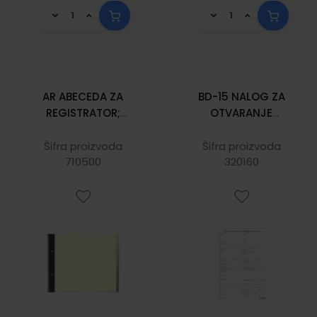
AR ABECEDA ZA
BD-15 NALOG ZA
REGISTRATOR;
OTVARANJE
Komplet 30
DOKUMENTARNOG
listova, 23 x 19 cm
AKREDITIVA; Blok
Šifra proizvoda
Šifra proizvoda
710500
100 listova, 21 x
320160
29,7 cm