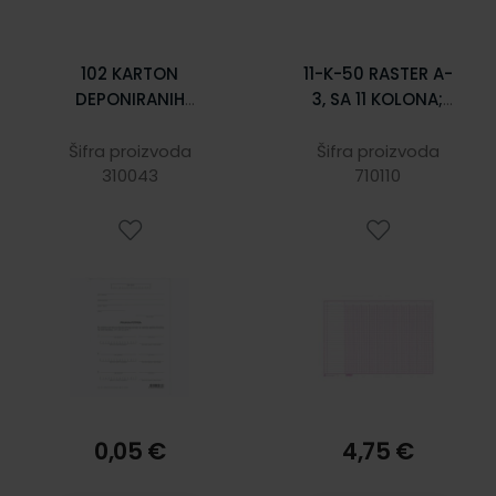
102 KARTON
11-K-50 RASTER A-
DEPONIRANIH
3, SA 11 KOLONA;
POTPISA Karton,
Blok 50 listova, 42
14,5 x 21 cm
x 29,7 cm
Šifra proizvoda
Šifra proizvoda
310043
710110
0,05 €
4,75 €