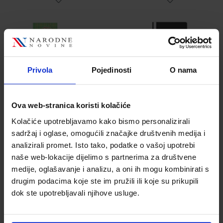
Privola
Pojedinosti
O nama
1,75 €
0,44 €
Ova web-stranica koristi kolačiće
Kolačiće upotrebljavamo kako bismo personalizirali
sadržaj i oglase, omogućili značajke društvenih medija i
analizirali promet. Isto tako, podatke o vašoj upotrebi
naše web-lokacije dijelimo s partnerima za društvene
medije, oglašavanje i analizu, a oni ih mogu kombinirati s
drugim podacima koje ste im pružili ili koje su prikupili
Fascikl euro
Fascikl euro
dok ste upotrebljavali njihove usluge.
mehanika PP A4,
mehanika PP A4,
Donau, crvena
Donau, plavi
Šifra proizvoda
Šifra proizvoda