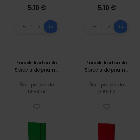
5,10 €
5,10 €
Fascikl kartonski
Fascikl kartonski
Spree s klapnama
Spree s klapnama
i gumicom,
i gumicom,
250X350X50 mm,
260X335X70 mm,
Šifra proizvoda
Šifra proizvoda
598474
zeleni
599052
crveni