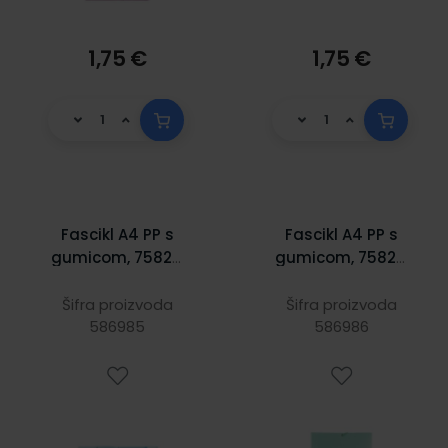
1,75 €
1,75 €
Fascikl A4 PP s
Fascikl A4 PP s
gumicom, 75822,
gumicom, 75823,
Spree plavi pastel
Spree zeleni
pastel
Šifra proizvoda
Šifra proizvoda
586985
586986