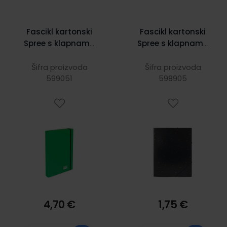
Fascikl kartonski
Fascikl kartonski
Spree s klapnama
Spree s klapnama
i gumicom,
i gumicom,
230X315X40 mm,
235X322 mm;
Šifra proizvoda
Šifra proizvoda
599051
zeleni
Gold stars Spree
598905
4,70 €
1,75 €