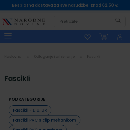
Besplatna dostava za sve narudžbe iznad 62,50 €
Pretra
Naslovna
Odlaganje i arhiviranje
Fascikli
Fascikli
PODKATEGORIJE
Fascikli - L, U, UR
Fascikli PVC s clip mehanikom
Fascikli PVC s gumicom