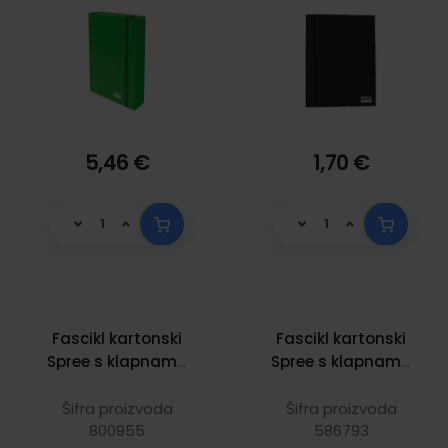
5,46 €
1,70 €
Fascikl kartonski
Fascikl kartonski
Spree s klapnama
Spree s klapnama
i gumicom,
i gumicom,
260x340 mm;
260x340 mm;
Šifra proizvoda
Šifra proizvoda
800955
crveni
narančasti
586793