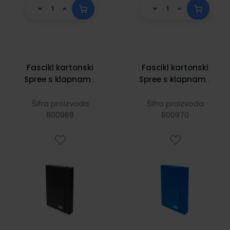
Fascikl kartonski
Fascikl kartonski
Spree s klapnama
Spree s klapnama
i gumicom,
i gumicom,
245X325X50 mm,
245x325x50 mm,
Šifra proizvoda
Šifra proizvoda
800969
crni
800970
plavi