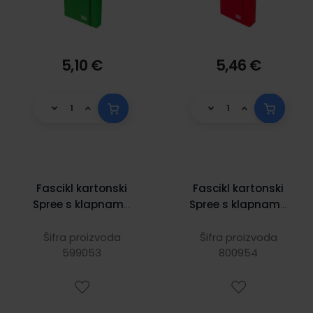
5,10 €
5,46 €
Fascikl kartonski
Fascikl kartonski
Spree s klapnama
Spree s klapnama
i gumicom,
i gumicom,
260X335X70mm,
260x340 mm; crni
Šifra proizvoda
Šifra proizvoda
599053
zeleni
800954