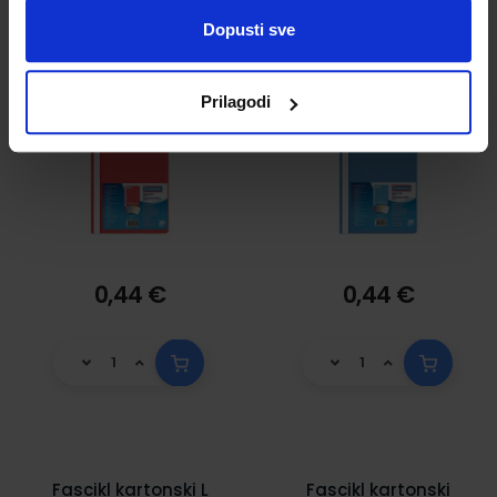
800683
800684
Dopusti sve
Prilagodi
0,44 €
0,44 €
Fascikl kartonski L
Fascikl kartonski