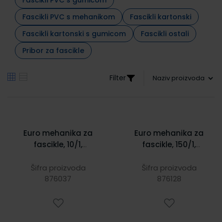
Fascikli PVC s mehanikom
Fascikli kartonski
Fascikli kartonski s gumicom
Fascikli ostali
Pribor za fascikle
Filter
Euro mehanika za
Euro mehanika za
fascikle, 10/1,
fascikle, 150/1,
Herlitz, boja
Herlitz, boja
sortirano
sortirano
Šifra proizvoda
Šifra proizvoda
876037
876128