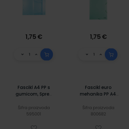
1,75 €
1,75 €
Fascikl A4 PP s
Fascikl euro
gumicom, Spree
mehanika PP A4,
Kapibara
Donau, crna
Šifra proizvoda
Šifra proizvoda
595001
800682