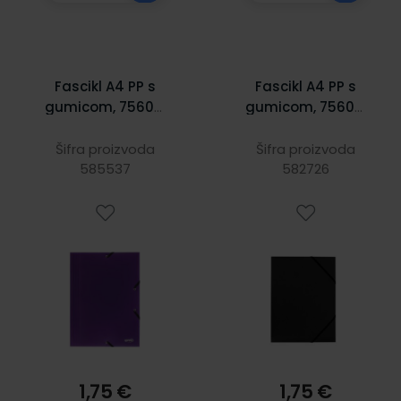
Fascikl A4 PP s
Fascikl A4 PP s
gumicom, 75608,
gumicom, 75609,
Spree, ljubičasti
Spree crni
Šifra proizvoda
Šifra proizvoda
585537
582726
1,75 €
1,75 €