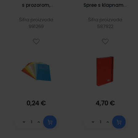
s prozorom,
Spree s klapnama
sortirane boje
i gumicom,
230X315X40 mm,
Šifra proizvoda
Šifra proizvoda
991269
587922
crveni
0,24 €
4,70 €