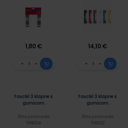
1,80 €
14,10 €
Fascikl 3 klapne s
Fascikl 3 klapne s
gumicom
gumicom
plastificirani, A4,
plastificirani, A4,
Nano crveni
Nano plavi
Šifra proizvoda
Šifra proizvoda
598214
598212