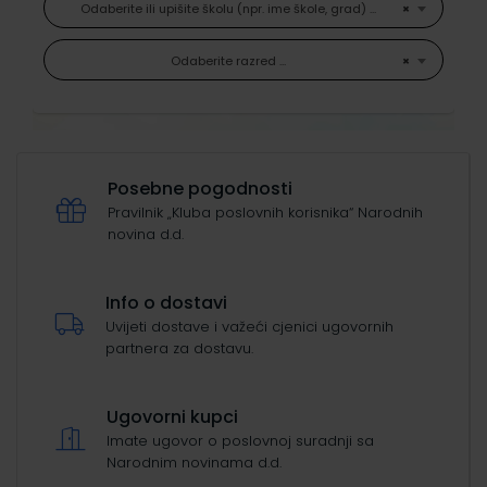
radne materijale počinje od 10. kolovoza 2026.
Odaberite ili upišite školu (npr. ime škole, grad) ...
×
Kako kupovati školske udžbenike
Odaberite razred ...
×
Posebne pogodnosti
Pravilnik „Kluba poslovnih korisnika“ Narodnih
novina d.d.
Info o dostavi
Uvijeti dostave i važeći cjenici ugovornih
partnera za dostavu.
Ugovorni kupci
Imate ugovor o poslovnoj suradnji sa
Narodnim novinama d.d.