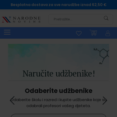
Besplatna dostava za sve narudžbe iznad 62,50 €
Pretra
kuje
ana
p
Naručite udžbenike!
Opremite svog školarca za novi početak školske
Odaberite udžbenike
godine! Jednostavno naručite udžbenike, radne
materijale, omote i svu potrebnu školsku opremu!
Odaberite školu i razred i kupite udžbenike koje su
Isporuka narudžbi koje sadrže školske
odabrali profesori vašeg djeteta.
udžbenike, radne bilježnice, likovne mape i