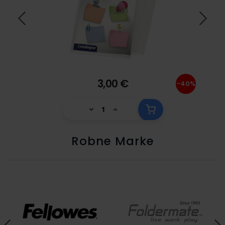
3,00 €
40%
-40%
Robne Marke