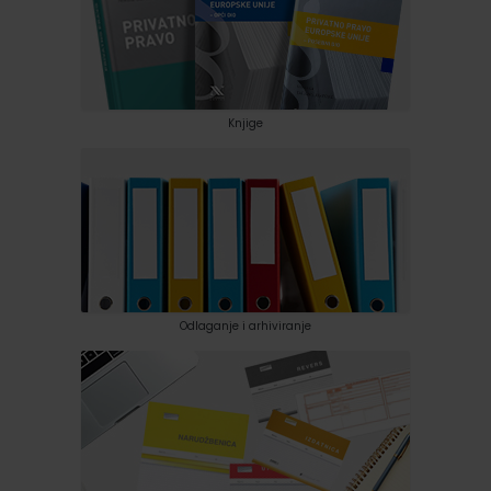
Knjige
Odlaganje i arhiviranje