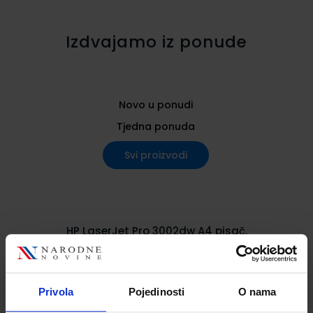
Izdvajamo iz ponude
Novo u ponudi
Tjedna ponuda
Svi proizvodi
HP LaserJet Pro 3002dw A4 pisač,
1200dpi, 33 str/min, 256MB duplex,
USB/LAN/WiFi
Privola
Pojedinosti
O nama