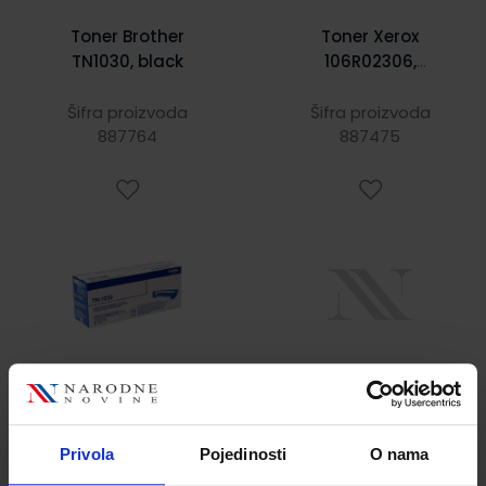
Toner Brother
Toner Xerox
TN1030, black
106R02306,
Phaser 3320,
black 11K
Šifra proizvoda
Šifra proizvoda
887764
887475
59,15 €
228,15 €
Privola
Pojedinosti
O nama