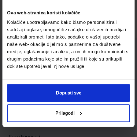
Ova web-stranica koristi kolačiće
Kolačiće upotrebljavamo kako bismo personalizirali
sadržaj i oglase, omogućili značajke društvenih medija i
analizirali promet. Isto tako, podatke o vašoj upotrebi
naše web-lokacije dijelimo s partnerima za društvene
Služba za korisnike
medije, oglašavanje i analizu, a oni ih mogu kombinirati s
drugim podacima koje ste im pružili ili koje su prikupili
Korisnički račun
dok ste upotrebljavali njihove usluge.
Status/Povijest narudžbi
Informacije o dostavi
Dopusti sve
Povrat proizvoda i reklamacije
Kontaktirajte nas
Prilagodi
Važne informacije
Kako kupovati