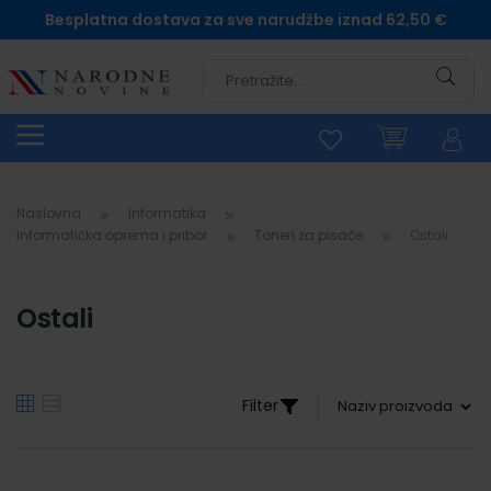
Besplatna dostava za sve narudžbe iznad 62,50 €
Pretra
Naslovna
Informatika
Informatička oprema i pribor
Toneri za pisače
Ostali
Ostali
Filter