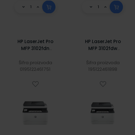
HP LaserJet Pro
HP LaserJet Pro
MFP 3102fdn
MFP 3102fdw
Print/Scan/Copy/
Print/Scan/Copy/
Fax A4 pisač, 33
Fax A4 pisač, 33
Šifra proizvoda
Šifra proizvoda
str/min., Duplex,
0195122461751
str/min., Duplex,
195122461898
1200dpi, 512MB,
1200dpi, 512MB,
USB/LAN
USB/LAN/WiFi