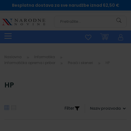
Besplatna dostava za sve narudžbe iznad 62,50 €
Pretra
Naslovna
Informatika
Informatička oprema i pribor
Pisaći i skeneri
HP
HP
Filter