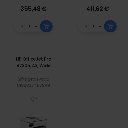
355,48 €
411,62 €
HP OfficeJet Pro
9730e, A3, Wide
Format,
Print/Copy/Scan,
Šifra proizvoda
0196337487949
22str/min,
1200x1200dpi,
LAN/USB/Wifi