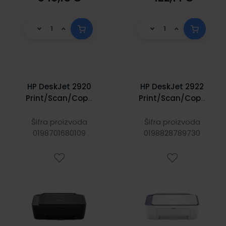
HP DeskJet 2920
HP DeskJet 2922
Print/Scan/Copy
Print/Scan/Copy
A4 pisač 7.5
A4 pisač, 7.5
str/min., 1200dpi,
str/min., 1200dpi,
Šifra proizvoda
Šifra proizvoda
0198701680109
WiFi/USB
0198828789730
USB/WiFi