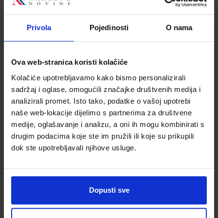
Šifra proizvoda
Šifra proizvoda
dpi, 29str/min.
0194850664199
29str/min. c/b,
0194850889486
c/b, USB/LAN/WiFi
600dpi, USB/LAN
Privola
Pojedinosti
O nama
Ova web-stranica koristi kolačiće
Kolačiće upotrebljavamo kako bismo personalizirali
sadržaj i oglase, omogućili značajke društvenih medija i
analizirali promet. Isto tako, podatke o vašoj upotrebi
naše web-lokacije dijelimo s partnerima za društvene
medije, oglašavanje i analizu, a oni ih mogu kombinirati s
170,77 €
208,44 €
drugim podacima koje ste im pružili ili koje su prikupili
dok ste upotrebljavali njihove usluge.
Dopusti sve
HP LaserJet MFP
HP LaserJet Pro