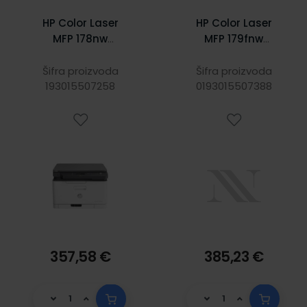
HP Color Laser
HP Color Laser
MFP 178nw
MFP 179fnw
Print/Scan/Copy
Print/Scan/Copy/
A4 pisač, 18/4
Fax A4 pisač, 18/4
Šifra proizvoda
Šifra proizvoda
193015507258
str/min. c/b,
0193015507388
str/min. c/b,
600dpi,
600dpi,
USB/LAN/WiFi
USB/LAN/WiFi
357,58 €
385,23 €