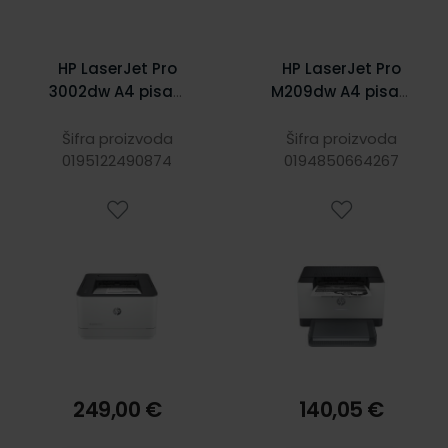
HP LaserJet Pro
HP LaserJet Pro
3002dw A4 pisač,
M209dw A4 pisač,
1200dpi, 33
600 dpi, 29
str/min, 256MB
str/min, 64MB,
Šifra proizvoda
Šifra proizvoda
0195122490874
duplex,
0194850664267
duplex,
USB/LAN/WiFi
USB2.0/LAN/Wi-Fi
249,00 €
140,05 €