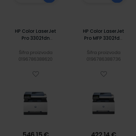
HP Color LaserJet
HP Color LaserJet
Pro 3302fdn
Pro MFP 3302fdw
pisač, MFP,
Print/Copy/Scan
600x600dpi, 25
A4 pisač,
Šifra proizvoda
Šifra proizvoda
str/min, 512 MB,
0196786388620
0196786388736
600x600dpi,
LAN/USB
25/25 str/min
c/b, USB/WiFi/LAN
546,15 €
422,14 €