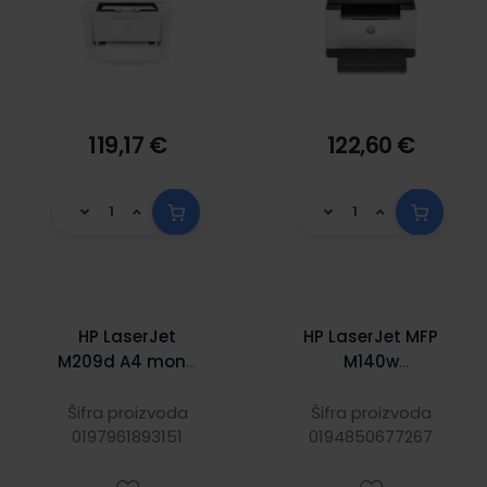
119,17 €
122,60 €
HP LaserJet
HP LaserJet MFP
M209d A4 mono
M140w
B/W Duplex
Print/Scan/Copy,
laserski pisač
A4, 600×600dpi,
Šifra proizvoda
Šifra proizvoda
600x600 dpi, 29
0197961893151
21 str./min, 64MB,
0194850677267
str/min, 64 MB,
USB2.0/WiFi/BT
USB