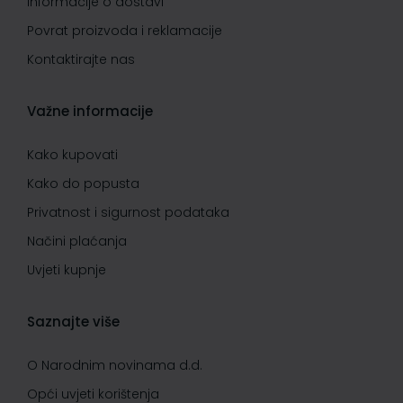
Informacije o dostavi
Povrat proizvoda i reklamacije
Kontaktirajte nas
Važne informacije
Kako kupovati
Kako do popusta
Privatnost i sigurnost podataka
Načini plaćanja
Uvjeti kupnje
Saznajte više
O Narodnim novinama d.d.
Opći uvjeti korištenja