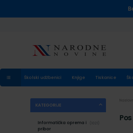
B
Školski udžbenici
Knjige
Tiskanice
Šk
Naslo
KATEGORIJE
Pos
Informatička oprema i
(1021)
pribor