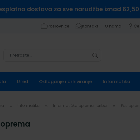
esplatna dostava za sve narudžbe iznad 62,50
Poslovnice
Kontakt
O nama
Če
Pretražite
Pretražite
ola
Ured
Odlaganje i arhiviranje
Informatika
vna
Informatika
Informatička oprema i pribor
Pos opre
 oprema