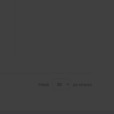
Prikaži
po stranici