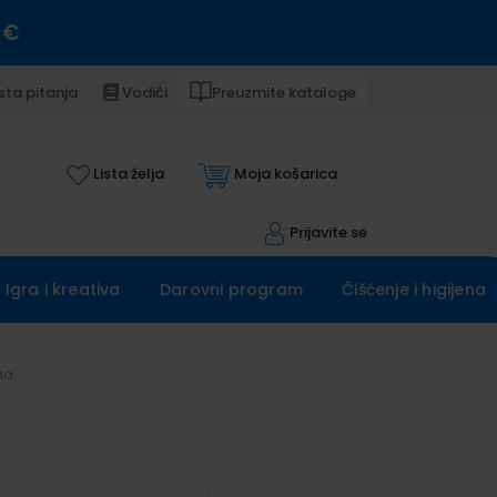
 €
sta pitanja
Vodiči
Preuzmite kataloge
Lista želja
Moja košarica
Prijavite se
Igra i kreativa
Darovni program
Čišćenje i higijena
ma