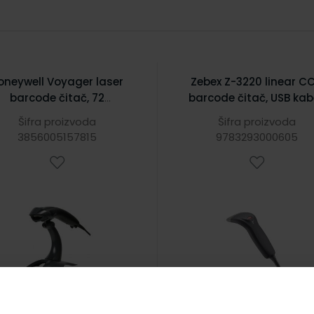
oneywell Voyager laser
Zebex Z-3220 linear C
barcode čitač, 72
barcode čitač, USB kabe
scans/sec, stalak, USB
crni
Šifra proizvoda
Šifra proizvoda
bel, crni (1200G-2USB-1)
3856005157815
9783293000605