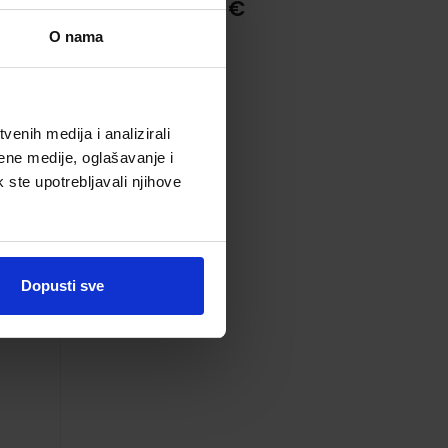
124,35 €
O nama
enih medija i analizirali
ene medije, oglašavanje i
k ste upotrebljavali njihove
ki
k,
Dopusti sve