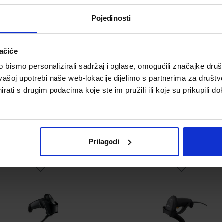
102,90 €
60,97 €
Pojedinosti
ačiće
bismo personalizirali sadržaj i oglase, omogućili značajke društv
vašoj upotrebi naše web-lokacije dijelimo s partnerima za društv
rati s drugim podacima koje ste im pružili ili koje su prikupili do
ebra LI2208 1D linearni
Zebra LS2208 1D lasers
arcode čitač + stalak,
barcode čitač + stala
USB, crni
USB, antracit
Šifra proizvoda
Šifra proizvoda
Prilagodi
5711045787942
5711045247927