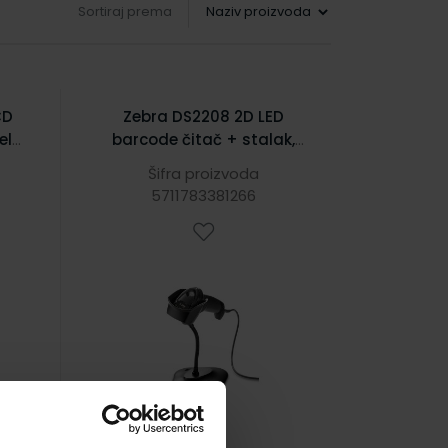
Sortiraj prema
CD
Zebra DS2208 2D LED
l,
barcode čitač + stalak,
USB, crni
Šifra proizvoda
5711783381266