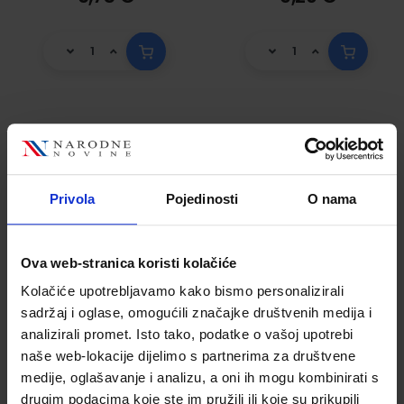
Vosak pečatni za
vruće pečaćenje
Karbon, zlatni 10/1
Privola
Pojedinosti
O nama
Šifra proizvoda
510821
Ova web-stranica koristi kolačiće
Kolačiće upotrebljavamo kako bismo personalizirali
sadržaj i oglase, omogućili značajke društvenih medija i
analizirali promet. Isto tako, podatke o vašoj upotrebi
naše web-lokacije dijelimo s partnerima za društvene
medije, oglašavanje i analizu, a oni ih mogu kombinirati s
drugim podacima koje ste im pružili ili koje su prikupili