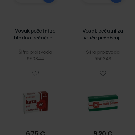
Vosak pečatni za
Vosak pečatni za
hladno pečaćenje
vruće pečaćenje
Eurokarbon, 12/1
Eurokarbon,
crveni 10/1
Šifra proizvoda
Šifra proizvoda
950344
950343
6,75 €
9,20 €