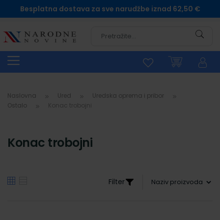
Besplatna dostava za sve narudžbe iznad 62,50 €
Pretra
Naslovna
Ured
Uredska oprema i pribor
Ostalo
Konac trobojni
Konac trobojni
Filter