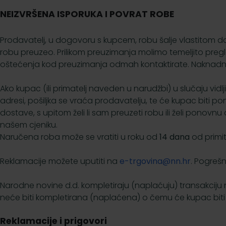
NEIZVRŠENA ISPORUKA I POVRAT ROBE
Prodavatelj, u dogovoru s kupcem, robu šalje vlastitom 
robu preuzeo. Prilikom preuzimanja molimo temeljito pregl
oštećenja kod preuzimanja odmah kontaktirate. Naknadn
Ako kupac (ili primatelj naveden u narudžbi) u slučaju vidl
adresi, pošiljka se vraća prodavatelju, te će kupac biti 
dostave, s upitom želi li sam preuzeti robu ili želi pon
našem cjeniku.
Naručena roba može se vratiti u roku od
14 dana
od primi
Reklamacije možete uputiti na
e-trgovina@nn.hr
. Pogrešn
Narodne novine d.d. kompletiraju (naplaćuju) transakciju
neće biti kompletirana (naplaćena) o čemu će kupac biti
Reklamacije i prigovori