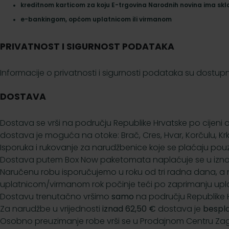
kreditnom karticom za koju E-trgovina Narodnih novina ima skl
e-bankingom, općom uplatnicom ili virmanom
PRIVATNOST I SIGURNOST PODATAKA
Informacije o privatnosti i sigurnosti podataka su dostu
DOSTAVA
Dostava se vrši na području Republike Hrvatske po cijeni
dostava je moguća na otoke: Brač, Cres, Hvar, Korčulu, Krk, 
Isporuka i rukovanje za narudžbenice koje se plaćaju po
Dostava putem Box Now paketomata naplaćuje se u iznosu od
Naručenu robu isporučujemo u roku od tri radna dana, 
uplatnicom/virmanom rok počinje teći po zaprimanju upl
Dostavu trenutačno vršimo
samo
na području Republike 
Za narudžbe u vrijednosti
iznad 62,50 €
dostava je
bespla
Osobno preuzimanje robe vrši se u Prodajnom Centru Zagreb