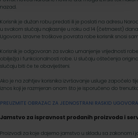
nazad.
Korisnik je dužan robu predati ili je poslati na adresu Na
u svakom slučaju najkasnije u roku od 14 (četrnaest) da
Ugovora. Izravne troškove povrata robe korisnik snosi sam
Korisnik je odgovoran za svako umanjenje vrijednosti robe 
obilježja i funkcionalnosti robe. U slučaju oštećenja ori
slučaju biti će te obaviješteni.
Ako je na zahtjev korisnika izvršavanje usluge započelo ti
iznos koji je razmjeran onom što je isporučeno do trenutk
PREUZMITE OBRAZAC ZA JEDNOSTRANI RASKID UGOVORA 
Jamstvo za ispravnost prodanih proizvoda i serv
Proizvodi za koje dajemo jamstvo u skladu sa zakonom i j