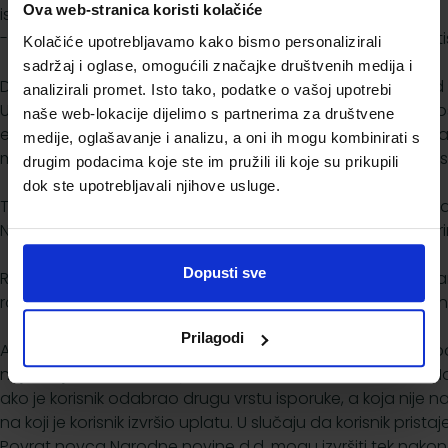
Ova web-stranica koristi kolačiće
isporuke te
- ako je predmet Ugovora isporuka novina, periodičnog tis
Kolačiće upotrebljavamo kako bismo personalizirali
sadržaj i oglase, omogućili značajke društvenih medija i
Da bi korisnik mogao ostvariti pravo na jednostrani raski
analizirali promet. Isto tako, podatke o vašoj upotrebi
Ugovora prije isteka roka i to nedvosmislenom izjavom posl
naše web-lokacije dijelimo s partnerima za društvene
elektroničkom poštom na e-trgovina.nn.hr, u kojoj ćete nave
medije, oglašavanje i analizu, a oni ih mogu kombinirati s
može koristiti i navedeni pisani obrazac za jednostrani ra
drugim podacima koje ste im pružili ili koje su prikupili
dok ste upotrebljavali njihove usluge.
Također, Obrazac za jednostrani raskid Ugovora koji se n
Narodne novine d.d. bez odgađanja dostaviti potvrdu pri
Dopusti sve
Rok za jednostrani raskid Ugovora iznosi 14 (četrnaest) dana 
roba koja je predmet Ugovora predana u posjed, odnosno
Prilagodi
Ako korisnik jednostrano raskine Ugovor, izvršit će mu se p
najkasnije u roku od 14 (četrnaest) dana od dana kada N
ako je korisnik odabrao drugu vrstu isporuke, a koja nije n
na koji je korisnik izvršio uplatu. U slučaju da korisnik p
Povrat novca Narodne novine d.d. mogu izvršiti tek nako