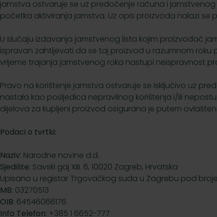
jamstva ostvaruje se uz predočenje računa i jamstvenog l
početka aktiviranja jamstva. Uz opis proizvoda nalazi se 
U slučaju izdavanja jamstvenog lista kojim proizvođač ja
ispravan zahtijevati da se taj proizvod u razumnom roku 
vrijeme trajanja jamstvenog roka nastupi neispravnost pro
Pravo na korištenje jamstva ostvaruje se isključivo uz pre
nastala kao posljedica nepravilnog korištenja i/ili nepos
dijelova za kupljeni proizvod osigurana je putem ovlašten
Podaci o tvrtki:
Naziv:
Narodne novine d.d.
Sjedište:
Savski gaj XIII. 6, 10020 Zagreb, Hrvatska
Upisano u registar Trgovačkog suda u Zagrebu pod bro
MB:
03270513
OIB:
64546066176
Info Telefon:
+385 1 6652-777