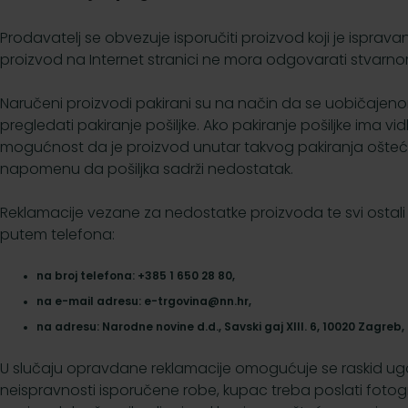
Prodavatelj se obvezuje isporučiti proizvod koji je isprav
proizvod na Internet stranici ne mora odgovarati stvarn
Naručeni proizvodi pakirani su na način da se uobičajen
pregledati pakiranje pošiljke. Ako pakiranje pošiljke ima v
mogućnost da je proizvod unutar takvog pakiranja oštećen
napomenu da pošiljka sadrži nedostatak.
Reklamacije vezane za nedostatke proizvoda te svi ostali 
putem telefona:
na broj telefona: +385 1 650 28 80,
na e-mail adresu: e-trgovina@nn.hr,
na adresu: Narodne novine d.d., Savski gaj XIII. 6, 10020 Zagreb,
U slučaju opravdane reklamacije omogućuje se raskid ugov
neispravnosti isporučene robe, kupac treba poslati fotogr