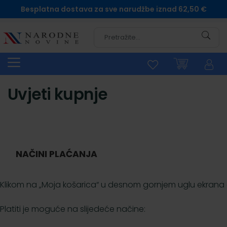
Besplatna dostava za sve narudžbe iznad 62,50 €
Pretra
Uvjeti kupnje
NAČINI PLAĆANJA
Klikom na „Moja košarica“ u desnom gornjem uglu ekrana do
Platiti je moguće na slijedeće načine: