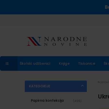
B
Školski udžbenici
Knjige
Tiskanice
Šk
Naslo
KATEGORIJE
Ukr
Papirna konfekcija
(499)