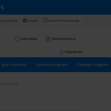
 €
sta pitanja
Vodiči
Preuzmite kataloge
Lista želja
Moja košarica
Prijavite se
Igra i kreativa
Darovni program
Čišćenje i higijena
Ukrasni papir