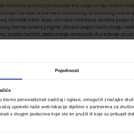
Ne možemo pronaći proizvode koji odgovaraju Vašem oda
ni papiri su ključni element estetskog i kreativnog uređen
voj raznoliki izbor boja, uzoraka i tekstura, ukrasni papir
nog šarma svakoj prigodi. Ukrasni papiri često imaju razl
na, izrada čestitki, dekoriranje ambalaže ili uređenje pro
vnost, neki proizvođači nude i posebne linije papira s dod
efa.
Pojedinosti
ačiće
bismo personalizirali sadržaj i oglase, omogućili značajke društv
vašoj upotrebi naše web-lokacije dijelimo s partnerima za društv
rati s drugim podacima koje ste im pružili ili koje su prikupili do