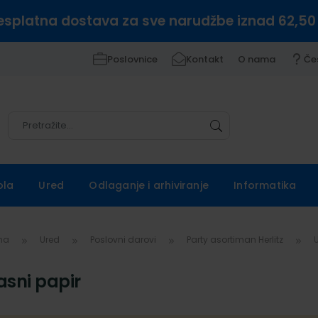
esplatna dostava za sve narudžbe iznad 62,50
Poslovnice
Kontakt
O nama
Če
Pretražite
Pretražite
ola
Ured
Odlaganje i arhiviranje
Informatika
vna
Ured
Poslovni darovi
Party asortiman Herlitz
asni papir