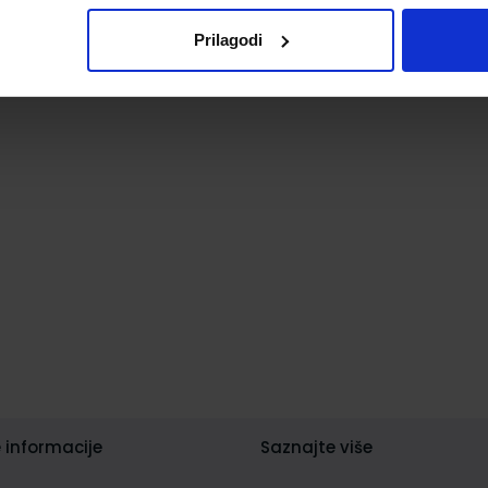
Prilagodi
 informacije
Saznajte više