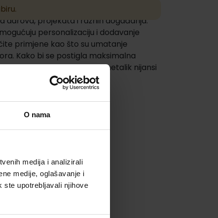
biru.
ja darova, projekata i raznih događanja.
i omogućuju personalizaciju i dodavanje
ičite primjene kao što su umatanje
stora. Kako bi se postigla maksimalna
atnim efektima poput sjaja, metalik nijansi
O nama
enih medija i analizirali
ene medije, oglašavanje i
k ste upotrebljavali njihove