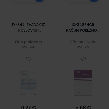
IX-347 IZVADAK IZ
IX-348/NCR
POSLOVNIH
RAČUN POREZNOG
KNJIGA; Komplet 2
OBVEZNIKA
lista, 21 x 29,7 cm
(BEZGOTOVINSKI);
Šifra proizvoda
Šifra proizvoda
090568
Blok 3 x 25 listova,
090571
21 x 29,7 cm
0,27 €
5,68 €