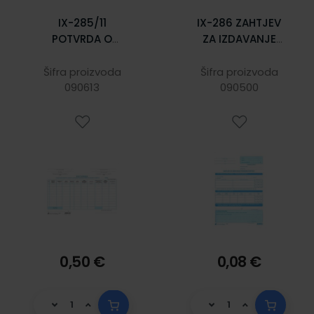
IX-285/11
IX-286 ZAHTJEV
POTVRDA O
ZA IZDAVANJE
ISPLAĆENOM
POREZNE KARTICE;
PRIMITKU
List, 21 x 29,7 cm
Šifra proizvoda
Šifra proizvoda
DOHOTKU,
090613
090500
UPLAĆENOM
DOPRINOSU,
POREZU NA
DOHODAK I
PRIREZU; Komplet
2 lista, 29,7 x 21
cm
0,50 €
0,08 €