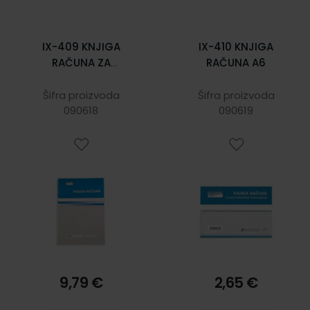
IX-409 KNJIGA
IX-410 KNJIGA
RAČUNA ZA
RAČUNA A6
FISKALIZACIJU A4;
Blok 3 x 50 listova,
Šifra proizvoda
Šifra proizvoda
21 x 29,7 cm
090618
090619
9,79 €
2,65 €