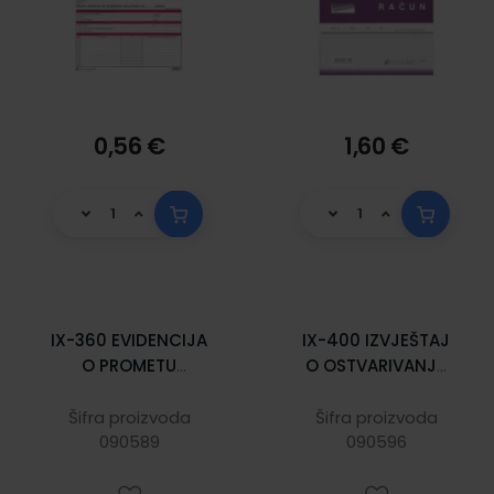
0,56 €
1,60 €
IX-360 EVIDENCIJA
IX-400 IZVJEŠTAJ
O PROMETU
O OSTVARIVANJU
(Obrazac EP);
OSLOBAĐANJA OD
Knjiga 200
PLAĆANJA PDV-a;
Šifra proizvoda
Šifra proizvoda
stranica, 29,7 x 21
090589
Komplet 2 lista, 21
090596
cm
x 29,7 cm