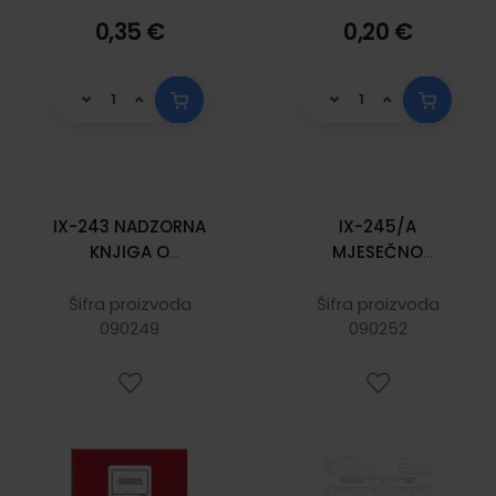
0,35 €
0,20 €
IX-243 NADZORNA
IX-245/A
KNJIGA O
MJESEČNO
KUPLJENIM,
IZVJEŠĆE O
PRERAĐENIM ILI
OBRAČUNU I
Šifra proizvoda
Šifra proizvoda
ZAMIJENJENIM
090249
UPLATI POREZA NA
090252
KOLIČINAMA
POTROŠNJU;
ZLATA; Knjiga 80
Komplet 2 lista,
stranica, 29,7 x 21
29,7 x 21 cm
cm