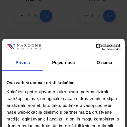
IX-354/05
IX-357/23 PRIJAVA
EVIDENCIJA O
POREZA NA
TRAŽBINAMA I
DOHODAK
Privola
Pojedinosti
O nama
OBVEZAMA
(obrazac DOH)
Šifra proizvoda
Šifra proizvoda
(Obrazac TO);
090591
090470
Knjiga 100
Ova web-stranica koristi kolačiće
stranica, 29,7 x 21
Kolačiće upotrebljavamo kako bismo personalizirali
cm
sadržaj i oglase, omogućili značajke društvenih medija i
analizirali promet. Isto tako, podatke o vašoj upotrebi
naše web-lokacije dijelimo s partnerima za društvene
medije, oglašavanje i analizu, a oni ih mogu kombinirati s
drugim podacima koje ste im pružili ili koje su prikupili