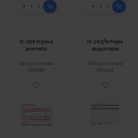
IX-209 Prijava
IX-242/N Popis
prometa
dugotrajne
nekretnina; arak;
imovine - DI
29,7x21 cm
Šifra proizvoda
Šifra proizvoda
090638
090634