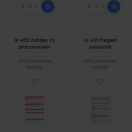
IX-420 Zahtjev za
IX-421 Pregled
priznavanjem
poslovnih
prava u
primitaka i
posebnom
izdataka od
Šifra proizvoda
Šifra proizvoda
postupku
090635
samostalne
090636
(obrazac ZPP-
djelatnosti
DOH), arak,
ostvarenih
21x29,7 cm
u____godini
(obrazac P-PPI),
set 2 lista, 21x29,7
cm