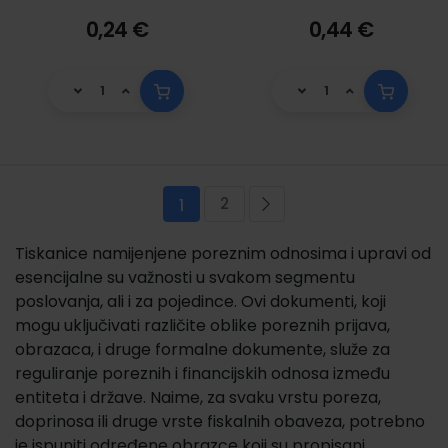
0,24 €
0,44 €
Stranica
2
Trenutno pregledavate stranicu
Stranica
Stranica
Sljedeća
1
Tiskanice namijenjene poreznim odnosima i upravi od
esencijalne su važnosti u svakom segmentu
poslovanja, ali i za pojedince. Ovi dokumenti, koji
mogu uključivati različite oblike poreznih prijava,
obrazaca, i druge formalne dokumente, služe za
reguliranje poreznih i financijskih odnosa između
entiteta i države. Naime, za svaku vrstu poreza,
doprinosa ili druge vrste fiskalnih obaveza, potrebno
je ispuniti određene obrazce koji su propisani