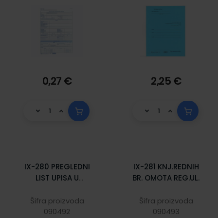
0,27 €
2,25 €
IX-280 PREGLEDNI
IX-281 KNJ.REDNIH
LIST UPISA U
BR. OMOTA REG.UL.
REGISTARSKI
ULOŽAK; List, 21 x
Šifra proizvoda
Šifra proizvoda
29,7 cm
090492
090493