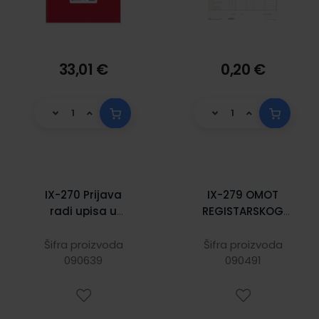
33,01 €
0,20 €
IX-270 Prijava
IX-279 OMOT
radi upisa u
REGISTARSKOG
registar poreznih
ULOŠKA; Arak, 23 x
obveznik (RPO)
31 cm
Šifra proizvoda
Šifra proizvoda
090639
090491