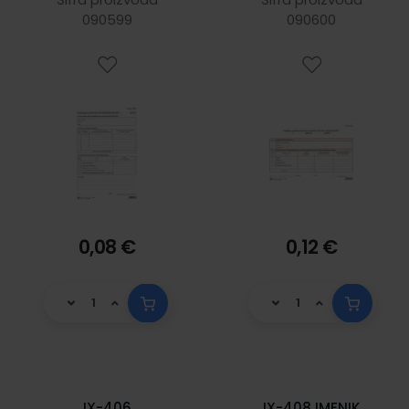
RADA (Obrazac
090599
090600
EPOM); List, 21 x
29,7 cm
0,08 €
0,12 €
IX-406
IX-408 IMENIK