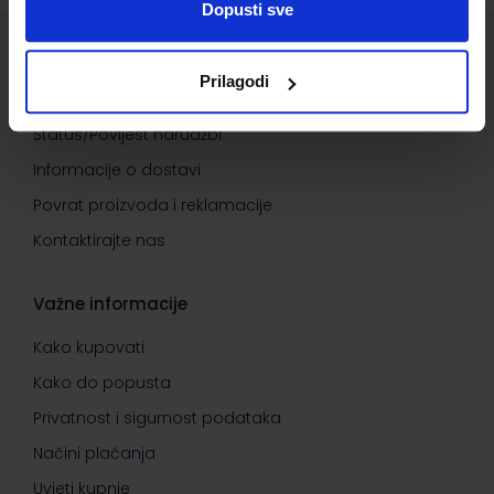
Dopusti sve
Služba za korisnike
Prilagodi
Korisnički račun
Status/Povijest narudžbi
Informacije o dostavi
Povrat proizvoda i reklamacije
Kontaktirajte nas
Važne informacije
Kako kupovati
Kako do popusta
Privatnost i sigurnost podataka
Načini plaćanja
Uvjeti kupnje