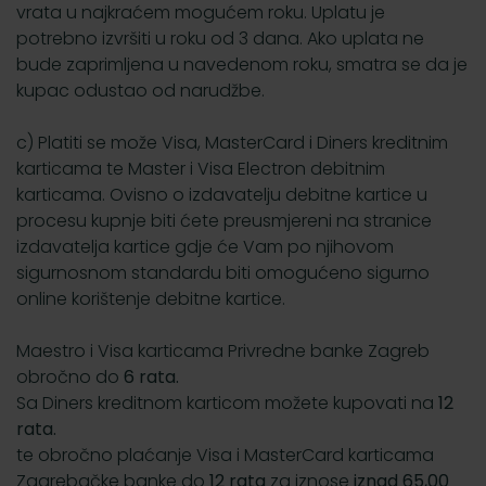
vrata u najkraćem mogućem roku. Uplatu je
potrebno izvršiti u roku od 3 dana. Ako uplata ne
bude zaprimljena u navedenom roku, smatra se da je
kupac odustao od narudžbe.
c) Platiti se može Visa, MasterCard i Diners kreditnim
karticama te Master i Visa Electron debitnim
karticama. Ovisno o izdavatelju debitne kartice u
procesu kupnje biti ćete preusmjereni na stranice
izdavatelja kartice gdje će Vam po njihovom
sigurnosnom standardu biti omogućeno sigurno
online korištenje debitne kartice.
Maestro i Visa karticama Privredne banke Zagreb
obročno do
6 rata.
Sa Diners kreditnom karticom možete kupovati na
12
rata.
te obročno plaćanje Visa i MasterCard karticama
Zagrebačke banke do
12 rata
za iznose
iznad 65,00