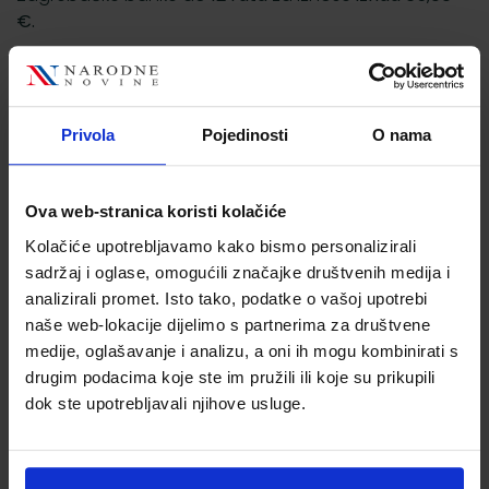
€.
Je li internetska kupovina sigurna?
Da, plaća se preko
CorvusPay
usluge koja koristi
Privola
Pojedinosti
O nama
sigurni SSL protokol.
Cijena i način dostave
Ova web-stranica koristi kolačiće
Kolačiće upotrebljavamo kako bismo personalizirali
Cijene su
maloprodajne s uključenim PDV-om
.
sadržaj i oglase, omogućili značajke društvenih medija i
Narudžbe u vrijednosti do
62,50 €
dostavljaju se
analizirali promet. Isto tako, podatke o vašoj upotrebi
Overseas Expressom po cijeni od 3,98 € s PDV-om ili
naše web-lokacije dijelimo s partnerima za društvene
putem Box Now paketomata po cijeni od
1,99 €
.
medije, oglašavanje i analizu, a oni ih mogu kombinirati s
Isporuka i rukovanje za narudžbenice koje se plaćaju
drugim podacima koje ste im pružili ili koje su prikupili
pouzećem naplaćuje se 4,90 €
dok ste upotrebljavali njihove usluge.
Za narudžbe u vrijednosti
iznad 62,50 €
dostava je
besplatna
.