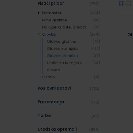
Pisaći pribor
(757)
Flomasteri
(434)
Mine grafitne
Lineri
(65)
(16)
Nalivpera, tinte, brisači
Markeri
(14)
(9)
Olovke
Markeri za
OL
(294)
(27)
prezentacijsku ploču
Olovke grafitne
(73)
Permanent markeri
Olovke kemijske
(144)
(132)
Roleri
Olovke tehničke
(120)
(43)
Textmarkeri
Ulošci za kemijske
(34)
(53)
Ulošci za flomastere
olovke
(23)
Ostalo
(4)
Poslovni darovi
(733)
Prezentacija
(175)
Torbe
(47)
Uredska oprema i
(555)