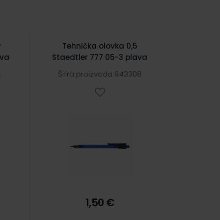
y
Tehnička olovka 0,5
iva
Staedtler 777 05-3 plava
4
Šifra proizvoda 943308
1,50 €