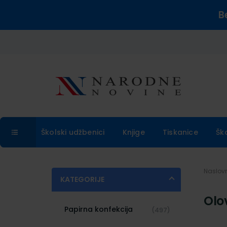
B
Školski udžbenici
Knjige
Tiskanice
Šk
Naslo
KATEGORIJE
Olo
Papirna konfekcija
(497)