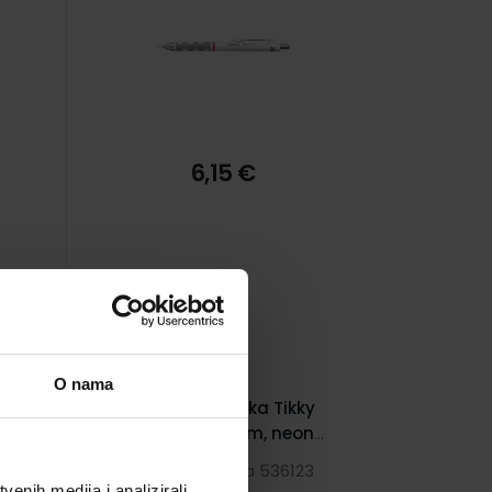
6,15 €
O nama
y
Olovka tehnička Tikky
na
Rotring 0.5 mm, neon
narančasta
3
Šifra proizvoda 536123
enih medija i analizirali