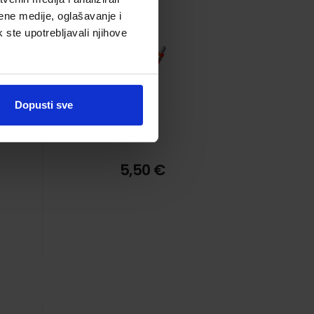
ene medije, oglašavanje i
k ste upotrebljavali njihove
Dopusti sve
5,50 €