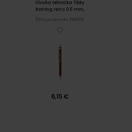
y
Olovka tehnička Tikky
Rotring retro 0.5 mm,
crvena
4
Šifra proizvoda 588016
6,15 €