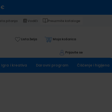
 €
sta pitanja
Vodiči
Preuzmite kataloge
Lista želja
Moja košarica
Prijavite se
Igra i kreativa
Darovni program
Čišćenje i higijena