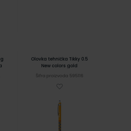
ng
Olovka tehnička Tikky 0.5
a
New colors gold
2
Šifra proizvoda 595116