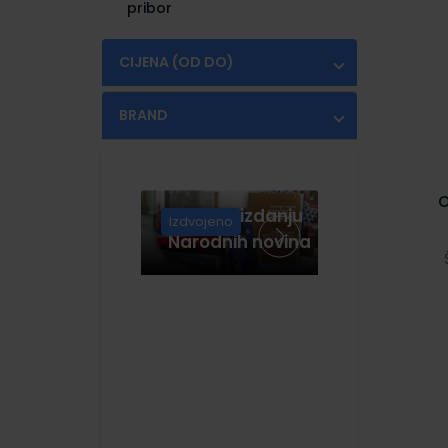
pribor
CIJENA (OD DO)
€
€
BRAND
FABER CASTELL
(2)
KORES
(1)
O
Knjige u izdanju
MAPED
(2)
Izdvojeno
Narodnih novina
MARVY UCHIDA
(5)
PILOT
(10)
ROTRING
(13)