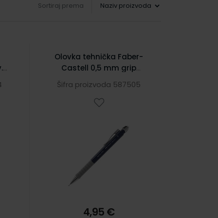
Sortiraj prema
Olovka tehnička Faber-
.
Castell 0,5 mm grip
APOLLO 232503 tamno
4
Šifra proizvoda 587505
plava
4,95 €