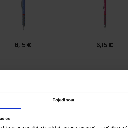
6,15 €
6,15 €
Pojedinosti
Olovka tehnička Tikky
Olovka tehnička Tikk
Rotring 0.5 mm, crna
Rotring 0.5 mm, crve
ačiće
Šifra proizvoda 806736
Šifra proizvoda 80817
bismo personalizirali sadržaj i oglase, omogućili značajke društv