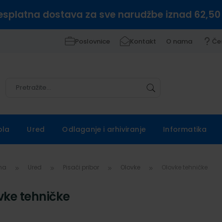
esplatna dostava za sve narudžbe iznad 62,50
Poslovnice
Kontakt
O nama
Če
Pretražite
Pretražite
ola
Ured
Odlaganje i arhiviranje
Informatika
vna
Ured
Pisaći pribor
Olovke
Olovke tehničke
vke tehničke