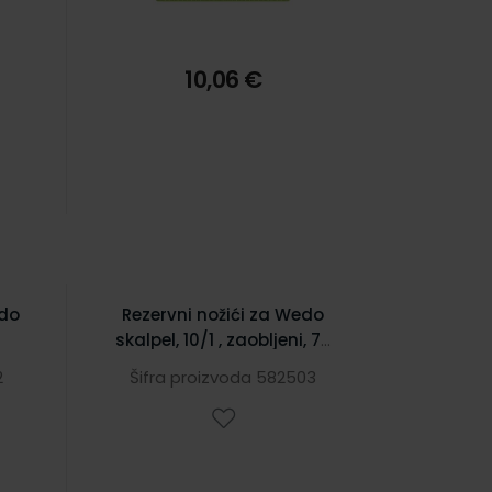
10,06 €
edo
Rezervni nožići za Wedo
skalpel, 10/1 , zaobljeni, 78
22
2
Šifra proizvoda 582503