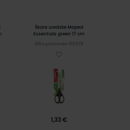
d
Škare uredske Maped
m
Essentials green 17 cm
9
Šifra proizvoda 515376
1,33 €