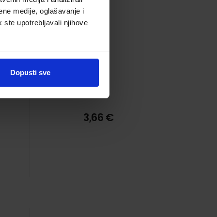
ene medije, oglašavanje i
k ste upotrebljavali njihove
Dopusti sve
3,66 €