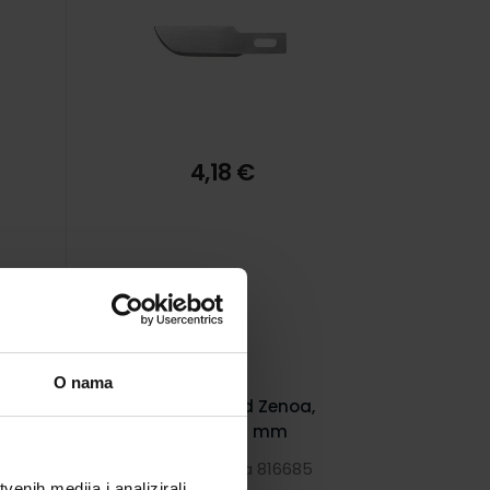
4,18 €
O nama
Skalpel Maped Zenoa,
metalni, 18 mm
8
Šifra proizvoda 816685
enih medija i analizirali