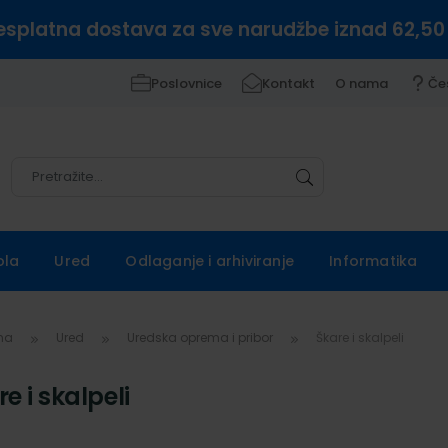
esplatna dostava za sve narudžbe iznad 62,50
Poslovnice
Kontakt
O nama
Če
Pretražite
Pretražite
ola
Ured
Odlaganje i arhiviranje
Informatika
vna
Ured
Uredska oprema i pribor
Škare i skalpeli
e i skalpeli