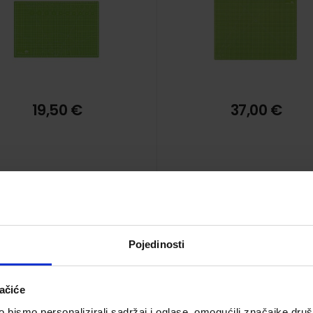
19,50 €
37,00 €
Pojedinosti
Skalpel Maped Start,
Skalpel Maped Start,
plastični, 18 mm
plastični, 9 mm
ačiće
Šifra proizvoda 904709
Šifra proizvoda 90470
bismo personalizirali sadržaj i oglase, omogućili značajke društv