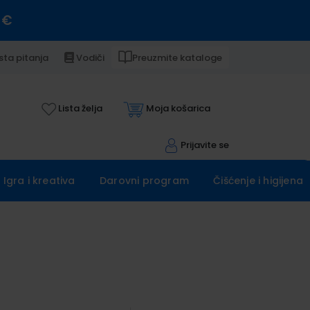
 €
sta pitanja
Vodiči
Preuzmite kataloge
Lista želja
Moja košarica
Prijavite se
Igra i kreativa
Darovni program
Čišćenje i higijena