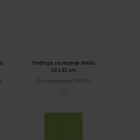
do
Podloga za rezanje Wedo
30 x 22 cm
9
Šifra proizvoda 558270