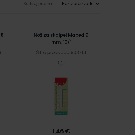
Sortiraj prema
18
Nož za skalpel Maped 9
mm, 10/1
3
Šifra proizvoda 903714
1,46 €