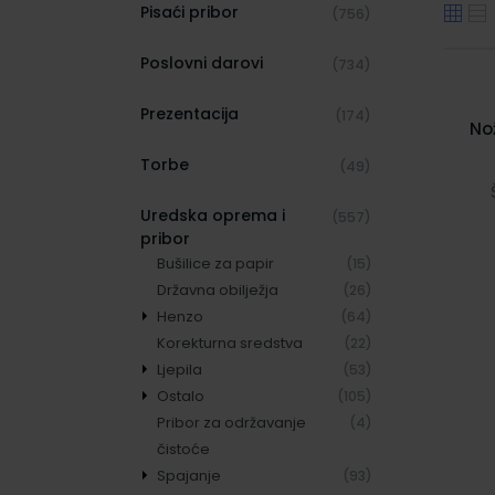
Pisaći pribor
(756)
Poslovni darovi
(734)
Prezentacija
(174)
No
Torbe
(49)
Uredska oprema i
(557)
pribor
Bušilice za papir
(15)
Državna obilježja
(26)
Henzo
(64)
Korekturna sredstva
Albumi za slike
(40)
(22)
Ljepila
Okviri za slike
(24)
(53)
Ostalo
Ljepive trake
(105)
(31)
Pribor za održavanje
Ljepila specijalna
Gumice za spise
(4)
(4)
(9)
čistoće
Ljepila univerzalna
Kase ručne
(19)
(3)
Spajanje
Ljepila za papir
Konac trobojni
(93)
(15)
(5)