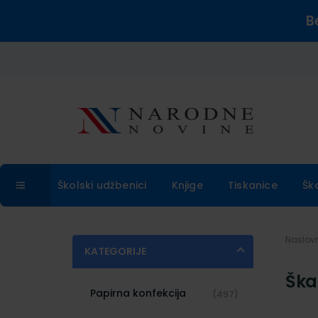
B
Školski udžbenici
Knjige
Tiskanice
Šk
Naslo
KATEGORIJE
Škar
Papirna konfekcija
(497)