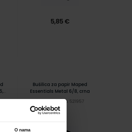
5,85 €
ed
Bušilica za papir Maped
5,
Essentials Metal 6/8, crna
4
Šifra proizvoda 521957
O nama