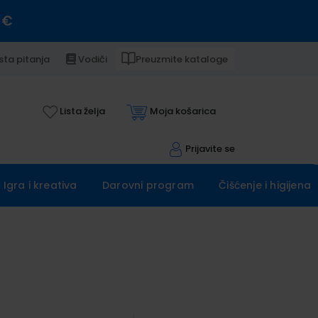
 €
sta pitanja
Vodiči
Preuzmite kataloge
Lista želja
Moja košarica
Prijavite se
Igra i kreativa
Darovni program
Čišćenje i higijena