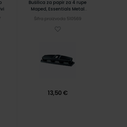
o
Bušilica za papir za 4 rupe
vi
Maped, Essentials Metal
10/12, crna
7
Šifra proizvoda 510569
13,50 €