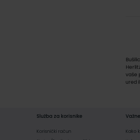
Bušil
Herlit
vaše 
ured 
Služba za korisnike
Važne
Korisnički račun
Kako 