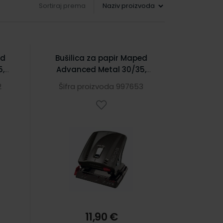
Sortiraj prema
ed
Bušilica za papir Maped
5,
Advanced Metal 30/35,
siva
2
Šifra proizvoda 997653
11,90 €