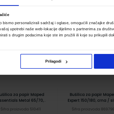
ačiće
bismo personalizirali sadržaj i oglase, omogućili značajke društv
vašoj upotrebi naše web-lokacije dijelimo s partnerima za društv
rati s drugim podacima koje ste im pružili ili koje su prikupili do
9,20 €
13,50 €
Prilagodi
ušilica za papir Maped
Bušilica za papir Map
ssentials Metal 65/70,
Expert 150/180, crna / s
crna
Šifra proizvoda 510411
Šifra proizvoda 86979