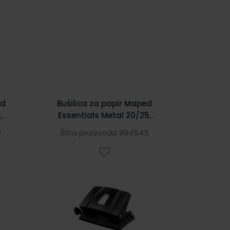
ed
Bušilica za papir Maped
,
Essentials Metal 20/25,
crna
9
Šifra proizvoda 994543