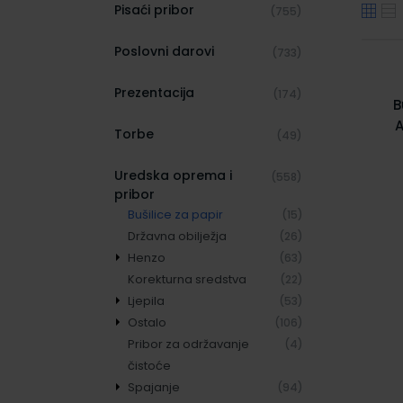
Pisaći pribor
(755)
Poslovni darovi
(733)
Prezentacija
(174)
B
A
Torbe
(49)
Uredska oprema i
(558)
pribor
Bušilice za papir
(15)
Državna obilježja
(26)
Henzo
(63)
Korekturna sredstva
Albumi za slike
(40)
(22)
Ljepila
Okviri za slike
(53)
(23)
Ostalo
Ljepive trake
(106)
(31)
Pribor za održavanje
Ljepila specijalna
Gumice za spise
(4)
(4)
(9)
čistoće
Ljepila univerzalna
Kase ručne
(19)
(3)
Spajanje
Ljepila za papir
Konac trobojni
(94)
(15)
(5)