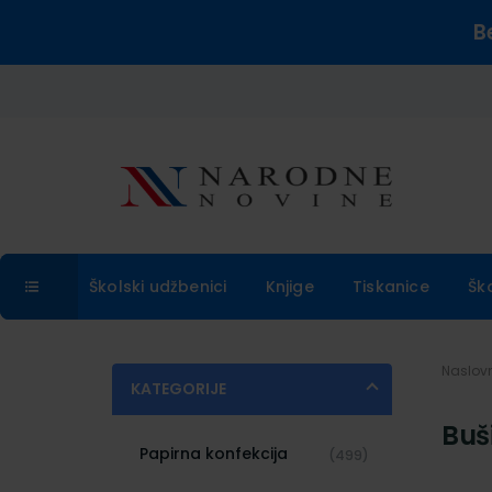
B
Školski udžbenici
Knjige
Tiskanice
Šk
Naslo
KATEGORIJE
Buši
Papirna konfekcija
(499)