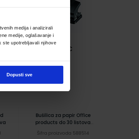
enih medija i analizirali
ene medije, oglašavanje i
k ste upotrebljavali njihove
3,14 €
Dopusti sve
ed
Bušilica za papir Office
iva
products do 30 listova
crna
8
Šifra proizvoda 588514