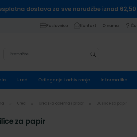
esplatna dostava za sve narudžbe iznad 62,50
Poslovnice
Kontakt
O nama
Če
Pretražite
Pretražite
ola
Ured
Odlaganje i arhiviranje
Informatika
vna
Ured
Uredska oprema i pribor
Bušilice za papir
lice za papir