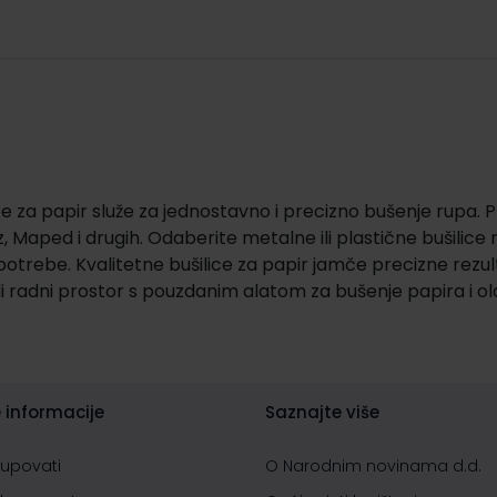
ice za papir služe za jednostavno i precizno bušenje rupa. 
z, Maped i drugih. Odaberite metalne ili plastične bušilice 
potrebe. Kvalitetne bušilice za papir jamče precizne rezul
ili radni prostor s pouzdanim alatom za bušenje papira i o
 informacije
Saznajte više
kupovati
O Narodnim novinama d.d.