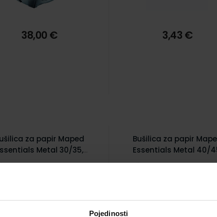
38,00 €
3,43 €
ušilica za papir Maped
Bušilica za papir Map
ssentials Metal 30/35,
Essentials Metal 40/4
crna
crna
Šifra proizvoda 928770
Šifra proizvoda 99454
Pojedinosti