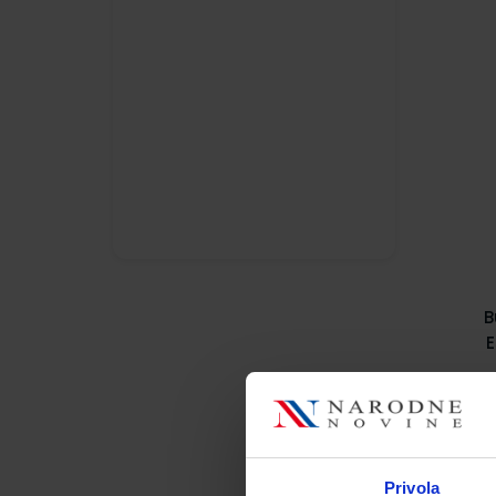
B
E
Privola