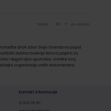
Prikaži
po stranici
Pronađite širok izbor boja i brendova poput
različitih dubina bušenja listova papira za
tate i dugotrajnu upotrebu. Uredite svoj
lakšajte organizaciju vaših dokumenata.
Kontakt informacije
01 650 28 80
e-trgovina@nn.hr