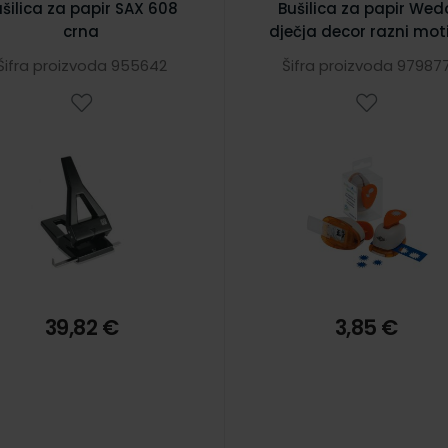
ušilica za papir SAX 608
Bušilica za papir Wed
crna
dječja decor razni moti
Šifra proizvoda 955642
Šifra proizvoda 97987
39,82 €
3,85 €