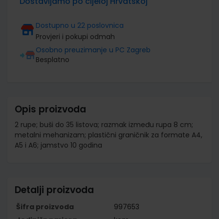
Dostavljamo po cijeloj Hrvatskoj
Dostupno u 22 poslovnica
Provjeri i pokupi odmah
Osobno preuzimanje u PC Zagreb
Besplatno
Opis proizvoda
2 rupe; buši do 35 listova; razmak između rupa 8 cm;
metalni mehanizam; plastični graničnik za formate A4,
A5 i A6; jamstvo 10 godina
Detalji proizvoda
Šifra proizvoda
997653