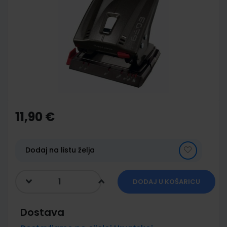
end
of
the
images
gallery
Skip
to
the
11,90 €
beginning
of
the
images
Dodaj na listu želja
gallery
DODAJ U KOŠARICU
Dostava