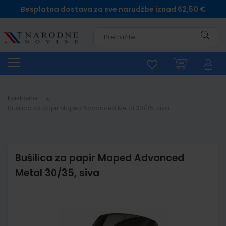
Besplatna dostava za sve narudžbe iznad 62,50 €
Pretra
Naslovna
Bušilica za papir Maped Advanced Metal 30/35, siva
Bušilica za papir Maped Advanced
Metal 30/35, siva
Skip
to
the