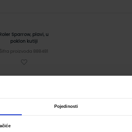
Roler Sparrow, plavi, u
poklon kutiji
Šifra proizvoda 888481
Pojedinosti
ačiće
12,77 €