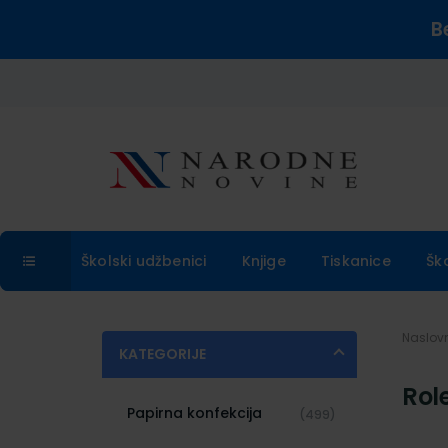
B
Školski udžbenici
Knjige
Tiskanice
Šk
Naslo
KATEGORIJE
Role
Papirna konfekcija
(499)