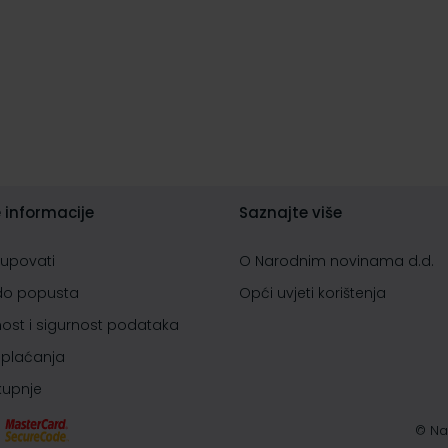
 informacije
Saznajte više
kupovati
O Narodnim novinama d.d.
do popusta
Opći uvjeti korištenja
nost i sigurnost podataka
 plaćanja
 kupnje
© Na