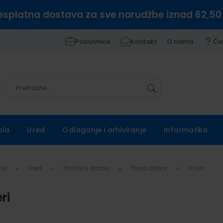
esplatna dostava za sve narudžbe iznad 62,50
Poslovnice
Kontakt
O nama
Če
Pretražite
Pretražite
ola
Ured
Odlaganje i arhiviranje
Informatika
vna
Ured
Poslovni darovi
Pisaći pribor
Roleri
ri