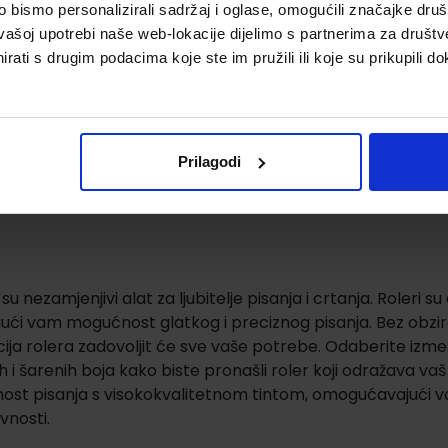
bismo personalizirali sadržaj i oglase, omogućili značajke društv
vašoj upotrebi naše web-lokacije dijelimo s partnerima za društv
rati s drugim podacima koje ste im pružili ili koje su prikupili do
Prilagodi
 su nezamjenjivi alat za ljubitelje pisanja i crtanja. Roleri
ući vam mogućnost glatkog i preciznog pisanja. Bez obzira j
ija rolera zadovoljit će sve vaše potrebe. Odaberite između 
h i šarenih boja kako biste pronašli roler koji odražava vaš 
ost pisanja s visokokvalitetnom tintom, omogućavajući vam
vnosti.