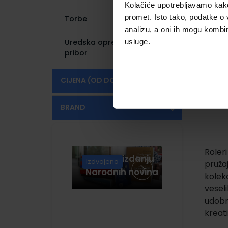
Kolačiće upotrebljavamo kako 
promet. Isto tako, podatke o 
Torbe
(49)
analizu, a oni ih mogu kombini
Uredska oprema i
usluge.
(558)
pribor
CIJENA (OD DO)
€
€
BRAND
FANDY
(1)
Roleri
Knjige u izdanju
Izdvojeno
pružaj
Narodnih novina
kolekc
veseli
udobn
kreati