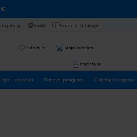
 €
sta pitanja
Vodiči
Preuzmite kataloge
Lista želja
Moja košarica
Prijavite se
Igra i kreativa
Darovni program
Čišćenje i higijena