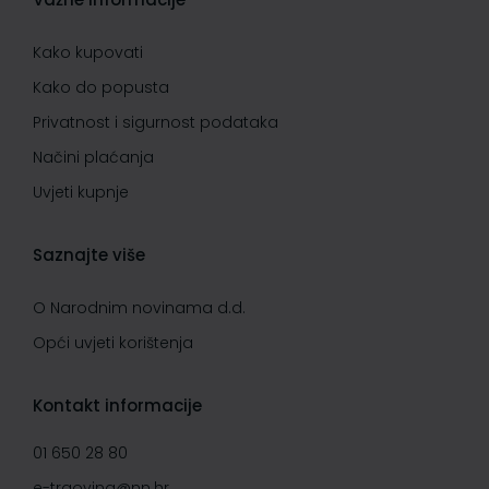
Kako kupovati
Kako do popusta
Privatnost i sigurnost podataka
Načini plaćanja
Uvjeti kupnje
Saznajte više
O Narodnim novinama d.d.
Opći uvjeti korištenja
Kontakt informacije
01 650 28 80
e-trgovina@nn.hr