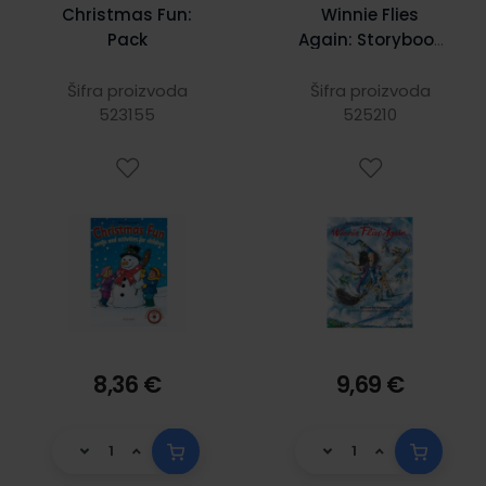
Christmas Fun:
Winnie Flies
Pack
Again: Storybook
(With Activity
Booklet)
Šifra proizvoda
Šifra proizvoda
523155
525210
8,36 €
9,69 €