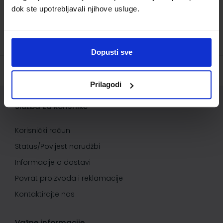
dok ste upotrebljavali njihove usluge.
Dopusti sve
Prilagodi
Služba za korisnike
Korisnički račun
Status/Povijest narudžbi
Informacije o dostavi
Povrat proizvoda i reklamacije
Kontaktirajte nas
Važne informacije