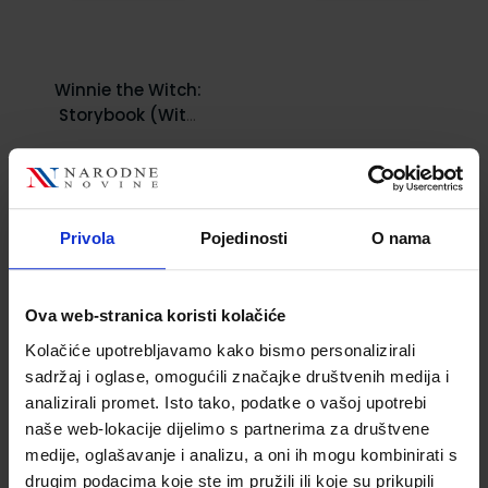
Winnie the Witch:
Storybook (With
Activity Booklet)
Šifra proizvoda
525212
Privola
Pojedinosti
O nama
Ova web-stranica koristi kolačiće
Kolačiće upotrebljavamo kako bismo personalizirali
sadržaj i oglase, omogućili značajke društvenih medija i
analizirali promet. Isto tako, podatke o vašoj upotrebi
naše web-lokacije dijelimo s partnerima za društvene
medije, oglašavanje i analizu, a oni ih mogu kombinirati s
9,69 €
drugim podacima koje ste im pružili ili koje su prikupili