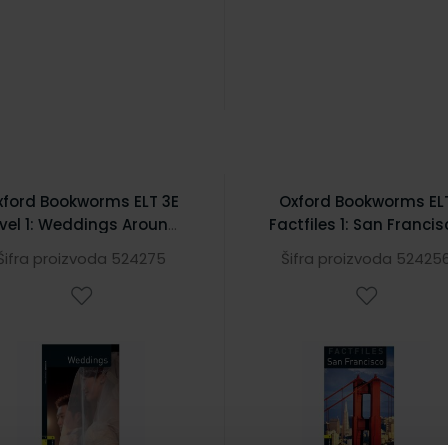
xford Bookworms ELT 3E
Oxford Bookworms EL
vel 1: Weddings Around
Factfiles 1: San Franci
e World Factfile CD Pack
Šifra proizvoda 524275
Šifra proizvoda 52425