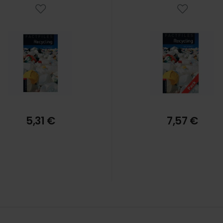
5,31 €
7,57 €