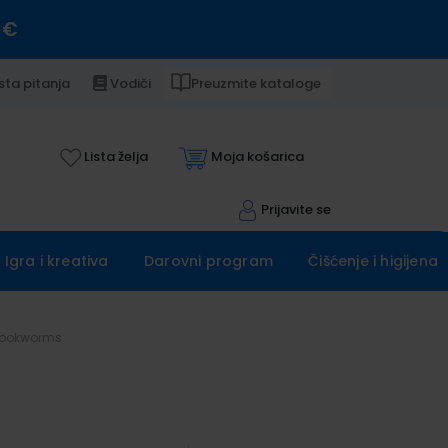
 €
sta pitanja
Vodiči
Preuzmite kataloge
Lista želja
Moja košarica
Prijavite se
Igra i kreativa
Darovni program
Čišćenje i higijena
Bookworms