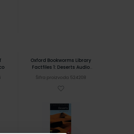
T
Oxford Bookworms Library
sco
Factfiles 1: Deserts Audio
CD Pack
6
Šifra proizvoda 524208