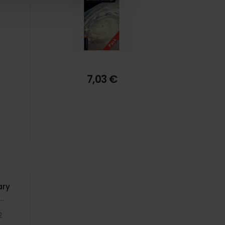
7,03 €
ary
k
2