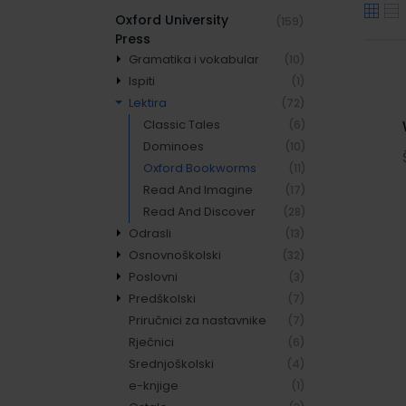
Oxford University
(159)
Press
Gramatika i vokabular
(10)
Ispiti
Gramatika
(8)
(1)
Lektira
Vokabular
CPE
(72)
(2)
(1)
Classic Tales
(6)
Dominoes
(10)
Oxford Bookworms
(11)
Read And Imagine
(17)
Read And Discover
(28)
Odrasli
(13)
Osnovnoškolski
Aim High
(32)
(1)
Poslovni
English File Third
English Plus
(4)
(3)
(3)
Predškolski
Edition
First Explorers
International Express
(7)
(3)
(2)
Priručnici za nastavnike
Incredible English 2nd
Business Result 2nd
First Friends
(7)
(2)
(1)
(1)
Rječnici
Ed
Edition
Playtime
(6)
(1)
Srednjoškolski
New Chatterbox
Mouse and Me
(4)
(2)
(1)
e-knjige
Oxford Discover
(3)
(1)