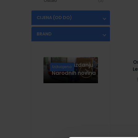
Ostalo
World Explorers
(3)
(2)
Bright Ideas
(15)
CIJENA (OD DO)
€
€
BRAND
OXFORD
(11)
O
Knjige u izdanju
Izdvojeno
Le
Narodnih novina
th