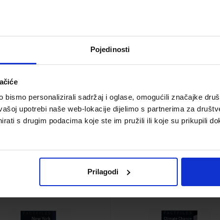
7,03 €
4,78 €
Pojedinosti
ačiće
bismo personalizirali sadržaj i oglase, omogućili značajke društv
vašoj upotrebi naše web-lokacije dijelimo s partnerima za društv
rati s drugim podacima koje ste im pružili ili koje su prikupili do
ford Bookworms Library
Oxford Bookworms Libr
ctfiles 1: New York Audio
Factfiles 2: Climate
CD Pack
Change
Šifra proizvoda 524243
Šifra proizvoda 52430
Prilagodi