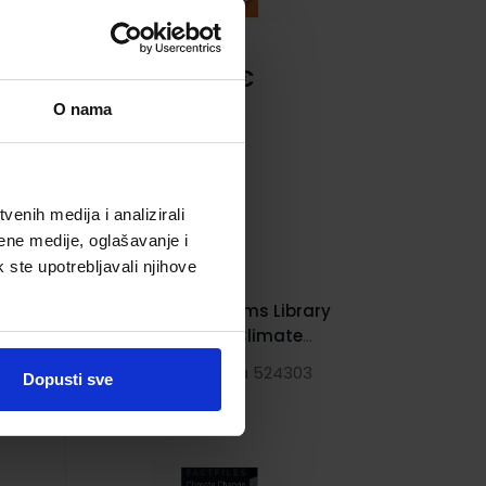
7,03 €
O nama
enih medija i analizirali
ene medije, oglašavanje i
k ste upotrebljavali njihove
ary
Oxford Bookworms Library
Factfiles 2: Climate
Change Audio CD Pack
2
Šifra proizvoda 524303
Dopusti sve