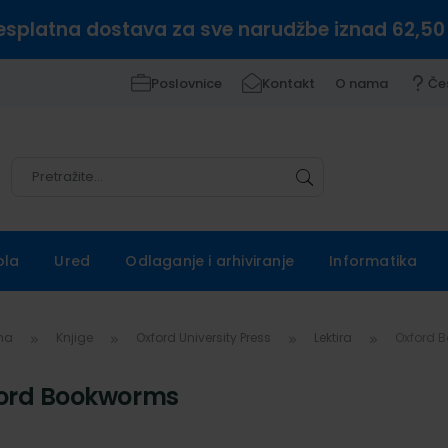
esplatna dostava za sve narudžbe iznad 62,50
Poslovnice
Kontakt
O nama
Če
Pretražite
Pretražite
ola
Ured
Odlaganje i arhiviranje
Informatika
vna
Knjige
Oxford University Press
Lektira
Oxford 
ord Bookworms