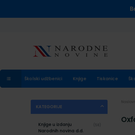
B
Školski udžbenici
Knjige
Tiskanice
Šk
Naslo
KATEGORIJE
Oxf
Knjige u izdanju
(58)
Narodnih novina d.d.