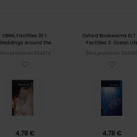
OBWL Factfiles 3E 1:
Oxford Bookworms ELT 
Weddings Around the
Factfiles 2: Ocean Lif
World
Šifra proizvoda 524274
Šifra proizvoda 52435
4,78 €
4,78 €