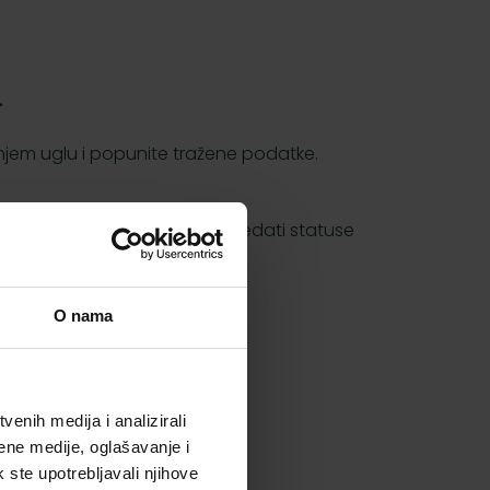
.
rnjem uglu i popunite tražene podatke.
 transakciji, a možete i pogledati statuse
O nama
enih medija i analizirali
ene medije, oglašavanje i
k ste upotrebljavali njihove