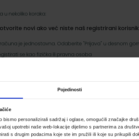
a u nekoliko koraka:
li otvorite novi ako već niste naš registrirani korisnik
og računa je jednostavna. Odaberite "Prijava" u desnom go
istirati se kao fizička ili pravna osoba
ravna osoba), svoju adresu dostave, e-adresu radi poruke o
ne informacije o započetim kupnjama.
Pojedinosti
og izbornika na vrhu ekrana.
ačiće
e strane.
bismo personalizirali sadržaj i oglase, omogućili značajke društv
vašoj upotrebi naše web-lokacije dijelimo s partnerima za društv
daj u košaricu
rati s drugim podacima koje ste im pružili ili koje su prikupili do