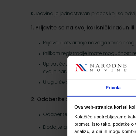
Kupovina je jednostavan proces koji se odvij
1. Prijavite se na svoj korisnički račun i
Prijava ili otvaranje novoga korisničk
Prilikom registracije imate mogućnost reg
Upisat ćete svoje ime i prezime, OIB (p
svojih narudžbi, popis želja, itd.
U uglu će se pojaviti Vaše ime i dodat
Privola
2. Odaberite željenu kategoriju s glavn
Ova web-stranica koristi kol
Odaberite željenu podkategoriju s desn
Kolačiće upotrebljavamo kako 
promet. Isto tako, podatke o 
Dodajte artikl u košaricu klikom na
Do
analizu, a oni ih mogu kombini