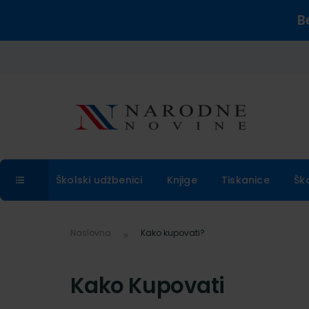
B
Školski udžbenici
Knjige
Tiskanice
Šk
Naslovna
Kako kupovati?
Kako Kupovati