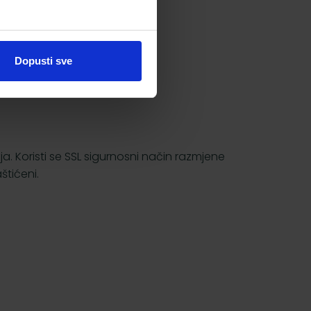
Dopusti sve
a. Koristi se SSL sigurnosni način razmjene
štićeni.