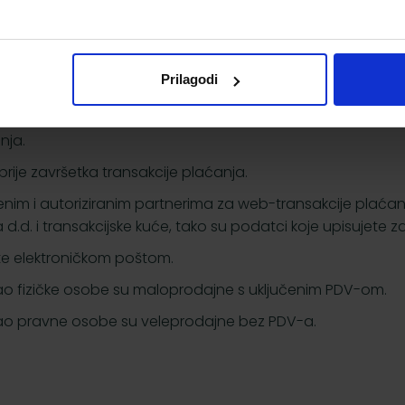
a koja se uvijek nalazi na vrhu stranice s desne strane.
to želite.
Prilagodi
ošarica" u desnom gornjem uglu ekrana.
nja.
ije završetka transakcije plaćanja.
enim i autoriziranim partnerima za web-transakcije plaćanj
d. i transakcijske kuće, tako su podatci koje upisujete za
ete elektroničkom poštom.
kao fizičke osobe su maloprodajne s uključenim PDV-om.
 kao pravne osobe su veleprodajne bez PDV-a.