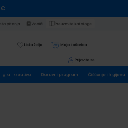
 €
sta pitanja
Vodiči
Preuzmite kataloge
Lista želja
Moja košarica
Prijavite se
Igra i kreativa
Darovni program
Čišćenje i higijena