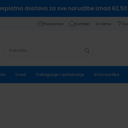
esplatna dostava za sve narudžbe iznad 62,50
Poslovnice
Kontakt
O nama
Če
Pretražite
Pretražite
ola
Ured
Odlaganje i arhiviranje
Informatika