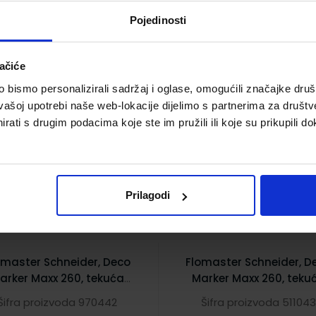
Pojedinosti
ačiće
bismo personalizirali sadržaj i oglase, omogućili značajke društv
vašoj upotrebi naše web-lokacije dijelimo s partnerima za društv
3,95 €
3,95 €
rati s drugim podacima koje ste im pružili ili koje su prikupili do
Prilagodi
omaster Schneider, Deco
Flomaster Schneider, D
arker Maxx 260, tekuća
Marker Maxx 260, teku
kreda, 2-15 mm, bijeli
kreda, 2-15 mm, crni
Šifra proizvoda 970442
Šifra proizvoda 511043