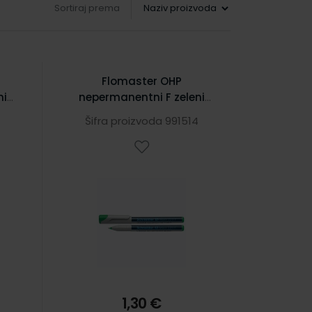
Sortiraj prema
Flomaster OHP
ni
nepermanentni F zeleni
S112304
Šifra proizvoda 991514
1,30 €