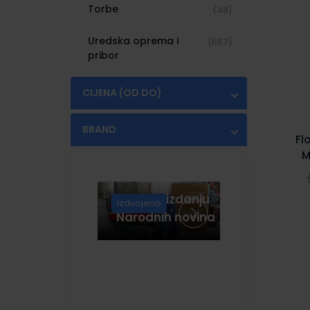
Torbe
(49)
Uredska oprema i
(557)
pribor
CIJENA (OD DO)
€
€
BRAND
Fl
SCHNEIDER
(14)
M
Knjige u izdanju
Izdvojeno
Narodnih novina