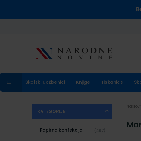
B
Školski udžbenici
Knjige
Tiskanice
Šk
Naslo
KATEGORIJE
Mar
Papirna konfekcija
(497)