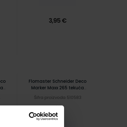
3,95 €
eco
Flomaster Schneider Deco
ća
Marker Maxx 265 tekuća
kreda 2-3 mm žuti S126505
2
Šifra proizvoda 510583