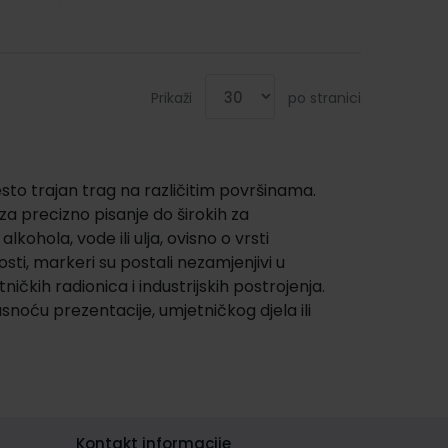
Prikaži
po stranici
i često trajan trag na različitim površinama.
 za precizno pisanje do širokih za
kohola, vode ili ulja, ovisno o vrsti
osti, markeri su postali nezamjenjivi u
čkih radionica i industrijskih postrojenja.
snoću prezentacije, umjetničkog djela ili
Kontakt informacije