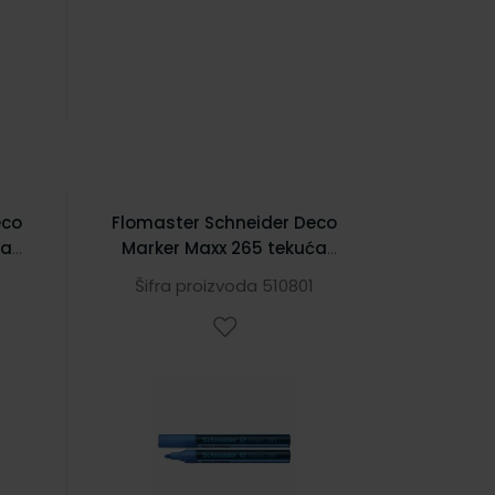
eco
Flomaster Schneider Deco
ća
Marker Maxx 265 tekuća
sti
kreda 2-3 mm plavi
Šifra proizvoda 510801
S126510