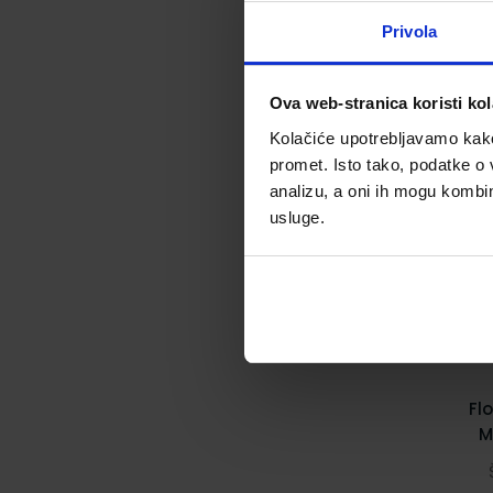
Privola
Ova web-stranica koristi kol
Kolačiće upotrebljavamo kako 
promet. Isto tako, podatke o 
analizu, a oni ih mogu kombini
usluge.
Fl
M