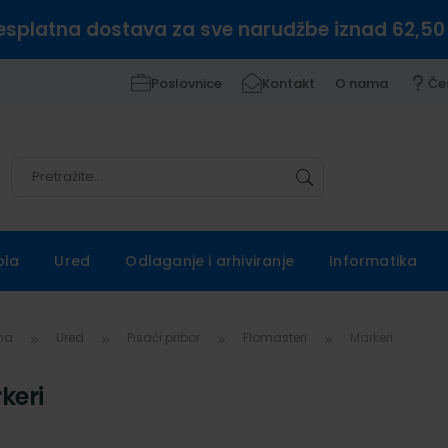
esplatna dostava za sve narudžbe iznad 62,50
Poslovnice
Kontakt
O nama
Če
Pretražite
Pretražite
ola
Ured
Odlaganje i arhiviranje
Informatika
vna
Ured
Pisaći pribor
Flomasteri
Markeri
keri