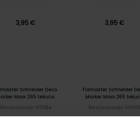
3,95 €
3,95 €
omaster Schneider Deco
Flomaster Schneider D
arker Maxx 265 tekuća
Marker Maxx 265 teku
eda 2-3 mm rozi S126509
kreda 2-3 mm
Šifra proizvoda 510584
Šifra proizvoda 51058
svijetlozeleni S126511