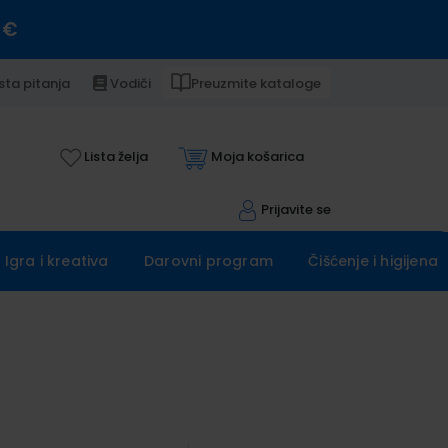
 €
sta pitanja
Vodiči
Preuzmite kataloge
Lista želja
Moja košarica
Prijavite se
Igra i kreativa
Darovni program
Čišćenje i higijena