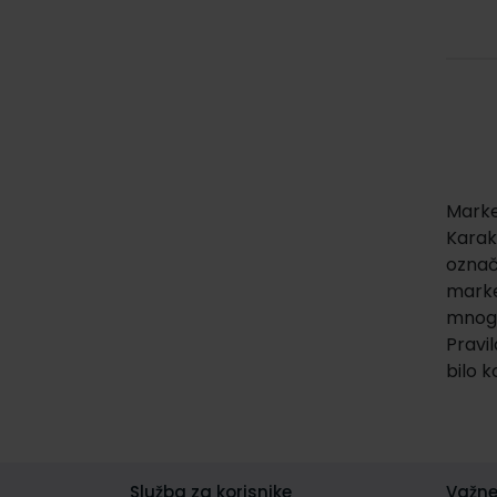
Marker
Karakt
označa
marker
mnogim
Pravil
bilo 
Služba za korisnike
Važne