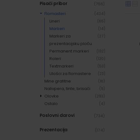
Pisaći pribor
(756)
Flomasteri
(434)
Lineri
(65)
Markeri
(14)
Markeri za
(27)
prezentacijsku ploču
Permanent markeri
(132)
Roleri
(120)
Textmarkeri
(53)
Ulošci za flomastere
(23)
Mine grafitne
(16)
Nalivpera, tinte, brisači
(9)
Olovke
(293)
Ostalo
Olovke grafitne
(73)
(4)
Olovke kemijske
(143)
Poslovni darovi
(734)
Olovke tehničke
(43)
Ulošci za kemijske
(34)
Prezentacija
(174)
olovke