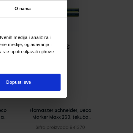
O nama
enih medija i analizirali
ene medije, oglašavanje i
3,95 €
k ste upotrebljavali njihove
Dopusti sve
eco
Flomaster Schneider, Deco
ća
Marker Maxx 260, tekuća
kreda, 2-15 mm,
Šifra proizvoda 941370
narančasti