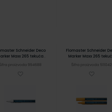
omaster Schneider Deco
Flomaster Schneider D
arker Maxx 265 tekuća
Marker Maxx 265 teku
kreda 2-3 mm bijeli
kreda 2-3 mm naranča
Šifra proizvoda 994688
Šifra proizvoda 511042
S126549
S126506