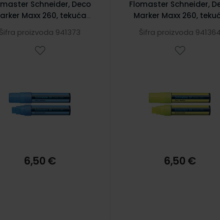
omaster Schneider, Deco
Flomaster Schneider, D
arker Maxx 260, tekuća
Marker Maxx 260, teku
kreda, 2-15 mm, plavi
kreda, 2-15 mm, žuti
Šifra proizvoda 941373
Šifra proizvoda 94136
6,50 €
6,50 €