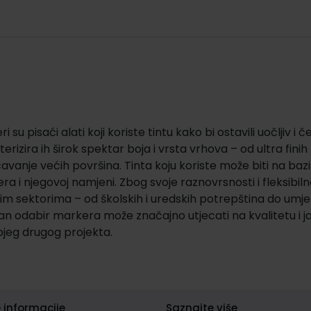
i su pisaći alati koji koriste tintu kako bi ostavili uočljiv 
erizira ih širok spektar boja i vrsta vrhova – od ultra finih
vanje većih površina. Tinta koju koriste može biti na bazi al
a i njegovoj namjeni. Zbog svoje raznovrsnosti i fleksibiln
 sektorima – od školskih i uredskih potrepština do umjetni
an odabir markera može značajno utjecati na kvalitetu i ja
kojeg drugog projekta.
 informacije
Saznajte više