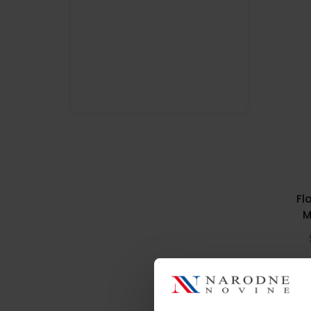
Fl
M
kr