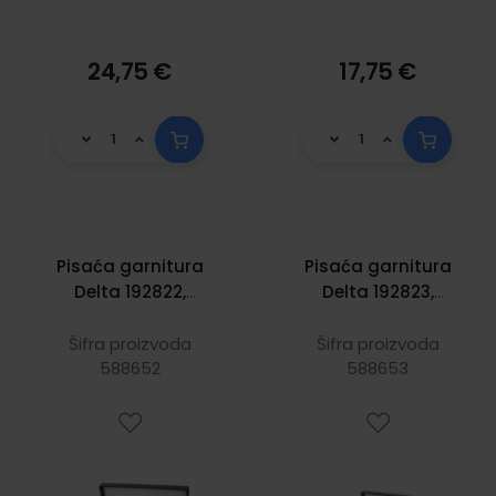
24,75 €
17,75 €
Pisaća garnitura
Pisaća garnitura
Delta 192822,
Delta 192823,
srebrna, kemijska
zlatna, kemijska
olovka +
olovka +
Šifra proizvoda
Šifra proizvoda
nalivpero
588652
nalivpero
588653