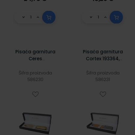
Pisaća garnitura
Pisaća garnitura
Ceres
Cortex 193364,
193366,zlatna,
srebrna, kemijska
kemijska olovka +
olovka + roler
Šifra proizvoda
Šifra proizvoda
586230
roler
586231