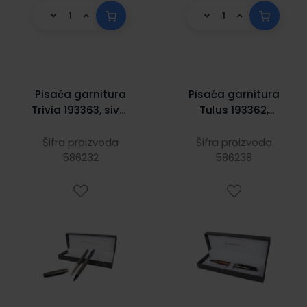
Pisaća garnitura
Pisaća garnitura
Trivia 193363, siva,
Tulus 193362,
kemijska olovka +
smeđa, kemijska
roler
olovka
Šifra proizvoda
Šifra proizvoda
586232
586238