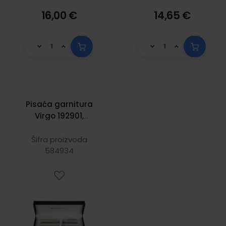
16,00 €
14,65 €
Pisaća garnitura
Virgo 192901,
srebrna, kemijska
olovka +
Šifra proizvoda
nalivpero
584934