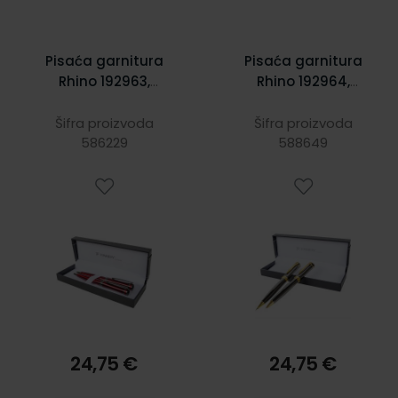
Pisaća garnitura
Pisaća garnitura
Rhino 192963,
Rhino 192964,
crvena, kemijska
siva, kemijska
olovka + tehnička
olovka + tehnička
Šifra proizvoda
Šifra proizvoda
586229
olovka
588649
olovka
24,75 €
24,75 €