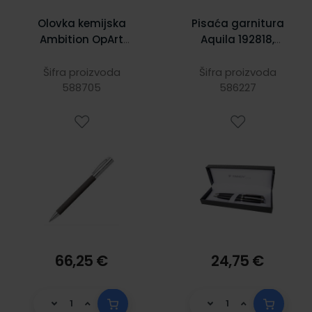
Olovka kemijska
Pisaća garnitura
Ambition OpArt
Aquila 192818,
Faber-Castell
crna, kemijska
147055 antracit
olovka + tehnička
Šifra proizvoda
Šifra proizvoda
588705
586227
olovka
66,25 €
24,75 €