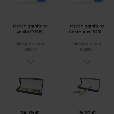
Pisaća garnitura
Pisaća garnitura
Aquila 192819,
Centaurus 192814,
zlatna, kemijska
srebrna, nalivpero
olovka + tehnička
Šifra proizvoda
Šifra proizvoda
586228
olovka
586234
24,75 €
15,20 €