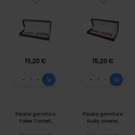
15,20 €
15,20 €
Pisaća garnitura
Pisaća garnitura
Faber Castell,
Kudu, crvena,
kemijska olovka +
193771, kemijska
nalivpero, svijetlo
olovka+roler