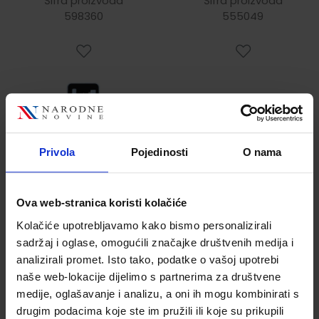
Šifra proizvoda
Šifra proizvoda
598360
plava
555049
Privola
Pojedinosti
O nama
21,65 €
14,47 €
Ova web-stranica koristi kolačiće
Kolačiće upotrebljavamo kako bismo personalizirali
sadržaj i oglase, omogućili značajke društvenih medija i
analizirali promet. Isto tako, podatke o vašoj upotrebi
naše web-lokacije dijelimo s partnerima za društvene
medije, oglašavanje i analizu, a oni ih mogu kombinirati s
drugim podacima koje ste im pružili ili koje su prikupili
Pisaća garnitura
Pisaća garnitura