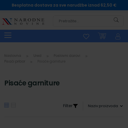
Besplatna dostava za sve narudžbe iznad 62,50 €
Pretra
Naslovna
Ured
Poslovni darovi
Pisaći pribor
Pisaće garniture
Pisaće garniture
Filter