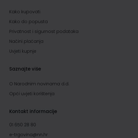
Kako kupovati
Kako do popusta
Privatnost i sigurnost podataka
Načini plaćanja
Uvjeti kupnje
Saznajte više
O Narodnim novinama d.d.
Opći uvjeti korištenja
Kontakt informacije
01 650 28 80
e-trgovina@nn.hr