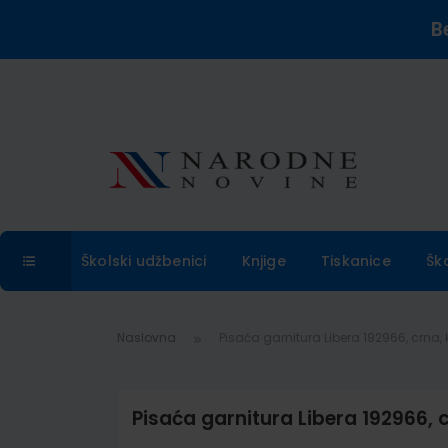
B
Školski udžbenici
Knjige
Tiskanice
Šk
Naslovna
Pisaća garnitura Libera 192966, crna, 
Pisaća garnitura Libera 192966, c