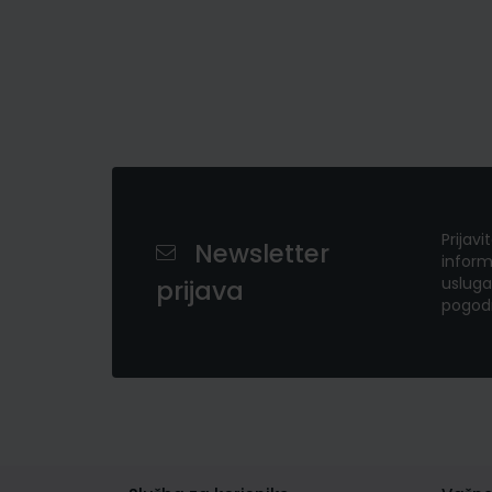
Prijavi
Newsletter
inform
usluga
prijava
pogod