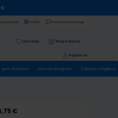
 €
sta pitanja
Vodiči
Preuzmite kataloge
Lista želja
Moja košarica
Prijavite se
Igra i kreativa
Darovni program
Čišćenje i higijena
4,75 €