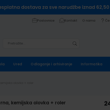
esplatna dostava za sve narudžbe iznad 62,50
Poslovnice
Kontakt
O nama
Če
Pretražite
Pretražite
ola
Ured
Odlaganje i arhiviranje
Informatika
kemijska olovka + roler
rna, kemijska olovka + roler
2