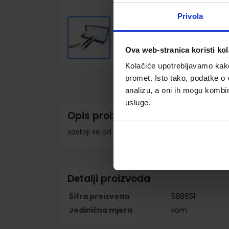
Privola
Ova web-stranica koristi kol
Skip
Kolačiće upotrebljavamo kako 
to
promet. Isto tako, podatke o 
the
beginning
analizu, a oni ih mogu kombini
of
the
usluge.
images
Opis proizvoda
gallery
sastoji se od kemijske olovke i rolera u poklon k
Detalji proizvoda
Šifra proizvoda
588651
Jedinična mjera
kom