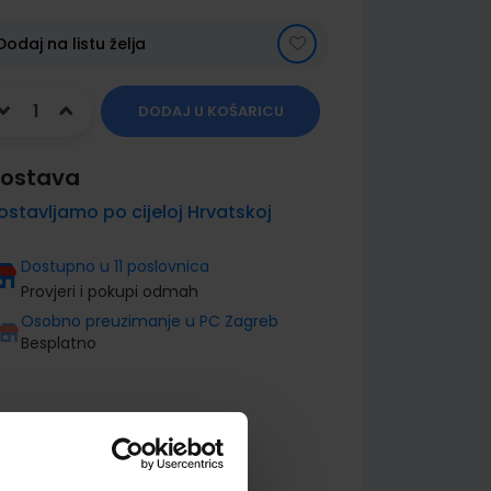
Dodaj na listu želja
DODAJ U KOŠARICU
ostava
ostavljamo po cijeloj Hrvatskoj
Dostupno u 11 poslovnica
Provjeri i pokupi odmah
Osobno preuzimanje u PC Zagreb
Besplatno