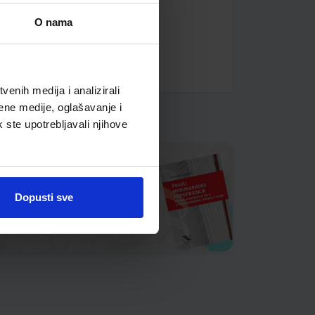
O nama
enih medija i analizirali
ene medije, oglašavanje i
k ste upotrebljavali njihove
Dopusti sve