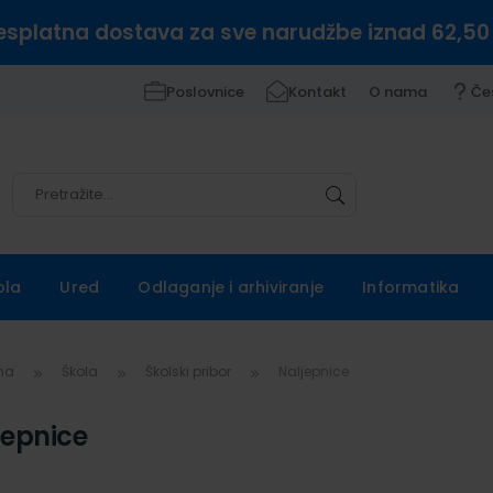
esplatna dostava za sve narudžbe iznad 62,50
Poslovnice
Kontakt
O nama
Če
Pretražite
Pretražite
ola
Ured
Odlaganje i arhiviranje
Informatika
vna
Škola
Školski pribor
Naljepnice
jepnice