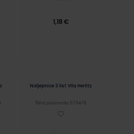
1,18 €
a
Naljepnice 3 list VIla Herlitz
9
Šifra proizvoda 573470