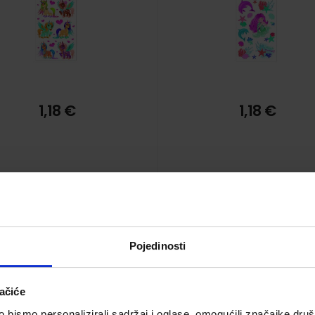
1,18 €
1,18 €
Pojedinosti
Naljepnice 3 list Šuma
Naljepnice 3 lista
Herlitz
Dinosauri Herlitz
ačiće
Šifra proizvoda 573471
Šifra proizvoda 57347
bismo personalizirali sadržaj i oglase, omogućili značajke društv