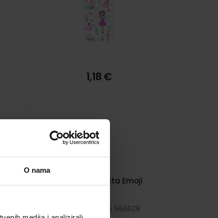
1,18 €
O nama
Naljepnice 3 lista Emoji
Herlitz
3
Šifra proizvoda 566628
enih medija i analizirali