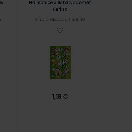
av
Naljepnice 3 lista Nogomet
Herlitz
5
Šifra proizvoda 566630
1,18 €