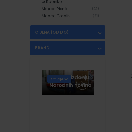
udžbenike
Maped Picnik
(23)
Maped Creativ
(21)
CIJENA (OD DO)
€
€
BRAND
HERLITZ
(28)
JANET
(1)
Knjige u izdanju
JANPROM
(1)
Izdvojeno
Narodnih novina
KINGSTONE
(2)
LIVAN
(1)
PELIKAN
(1)