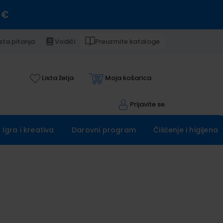
 €
sta pitanja
Vodiči
Preuzmite kataloge
Lista želja
Moja košarica
Prijavite se
Igra i kreativa
Darovni program
Čišćenje i higijena