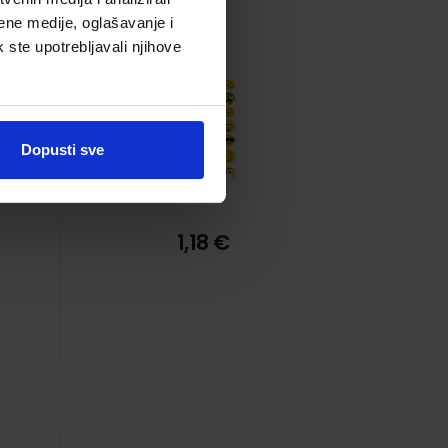
ene medije, oglašavanje i
k ste upotrebljavali njihove
Dopusti sve
1,18 €