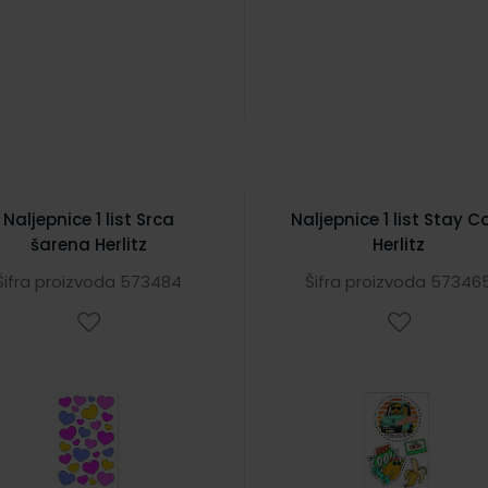
Naljepnice 1 list Srca
Naljepnice 1 list Stay C
šarena Herlitz
Herlitz
Šifra proizvoda 573484
Šifra proizvoda 57346