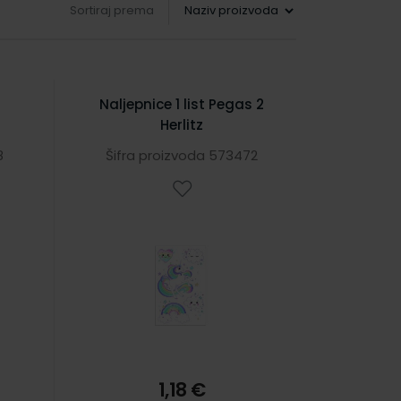
Sortiraj prema
Naljepnice 1 list Pegas 2
Herlitz
8
Šifra proizvoda 573472
1,18 €