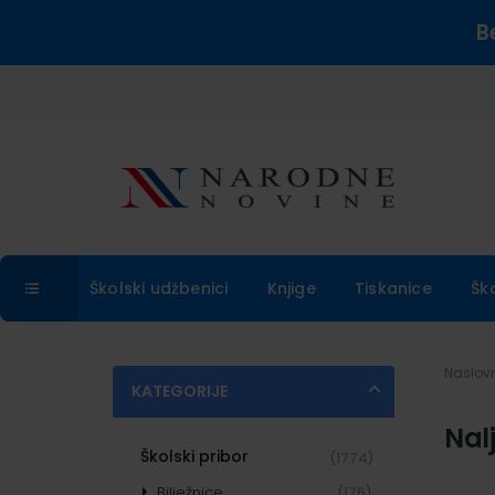
B
Školski udžbenici
Knjige
Tiskanice
Šk
Naslo
KATEGORIJE
Nal
Školski pribor
(1774)
Bilježnice
(176)