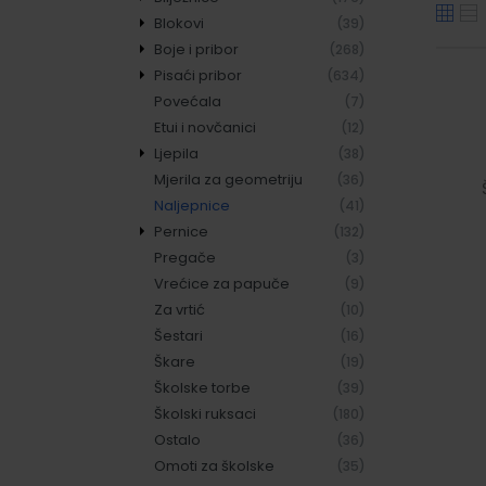
Blokovi
Bilježnice meki uvez -
(39)
(53)
Boje i pribor
crte
Blokovi kolegij
(268)
(15)
Pisaći pribor
Bilježnice meki uvez -
Blokovi ostali
Boje drvene
(634)
(125)
(17)
(13)
Povećala
čiste
Blokovi za bilješke
Boje vodene
Flomasteri
(206)
(14)
(7)
(7)
Etui i novčanici
Bilježnice meki uvez -
Kistovi
Mine grafitne
(44)
(34)
(12)
(18)
Ljepila
kocke
Tempere
Nalivpera, tinte,
(76)
(38)
(18)
Mjerila za geometriju
Bilježnice tvrdi uvez
Uljne i voštane
brisači
Ljepila specijalna
(36)
(19)
(21)
(5)
Naljepnice
Školski obrasci
Olovke grafitne
Ljepila univerzalna
(45)
(77)
(41)
(3)
Pernice
Olovke kemijske
Ljepila za papir
(109)
(132)
(30)
Pregače
Olovke tehničke
Pernice bez pribora
(44)
(73)
(3)
Vrećice za papuče
Korekturna sredstva
Pernice sa priborom
(59)
(17)
(9)
Za vrtić
Gumice za brisanje
(63)
(10)
Šestari
Ostalo
(29)
(16)
Škare
Šiljila
(53)
(19)
Školske torbe
(39)
Školski ruksaci
(180)
Ostalo
(36)
Omoti za školske
(35)