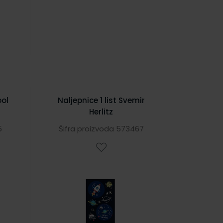
ool
Naljepnice 1 list Svemir
Herlitz
5
Šifra proizvoda 573467