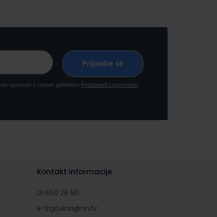
a ste upoznati s našom politikom
Privatnosti i sigurnosti
Kontakt informacije
01 650 28 80
e-trgovina@nn.hr