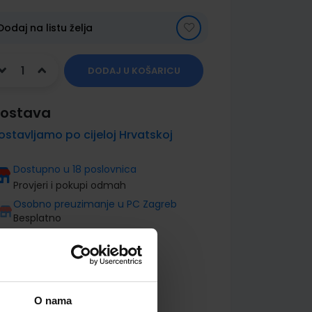
Dodaj na listu želja
DODAJ U KOŠARICU
ostava
ostavljamo po cijeloj Hrvatskoj
Dostupno u 18 poslovnica
Provjeri i pokupi odmah
Osobno preuzimanje u PC Zagreb
Besplatno
O nama