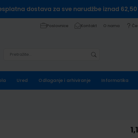
esplatna dostava za sve narudžbe iznad 62,50
Poslovnice
Kontakt
O nama
Če
Pretražite
Pretražite
ola
Ured
Odlaganje i arhiviranje
Informatika
1,