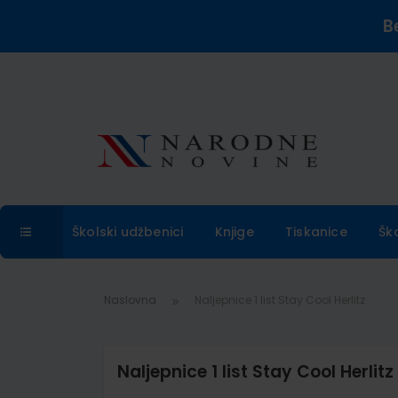
B
Školski udžbenici
Knjige
Tiskanice
Šk
Naslovna
Naljepnice 1 list Stay Cool Herlitz
Naljepnice 1 list Stay Cool Herlitz