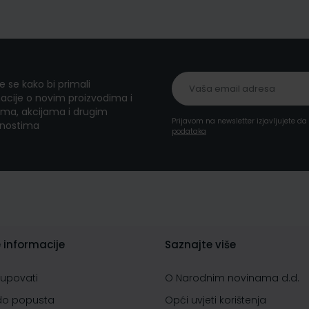
te se kako bi primali
acije o novim proizvodima i
ma, akcijama i drugim
Prijavom na newsletter izjavljujete d
nostima
podataka
 informacije
Saznajte više
kupovati
O Narodnim novinama d.d.
do popusta
Opći uvjeti korištenja