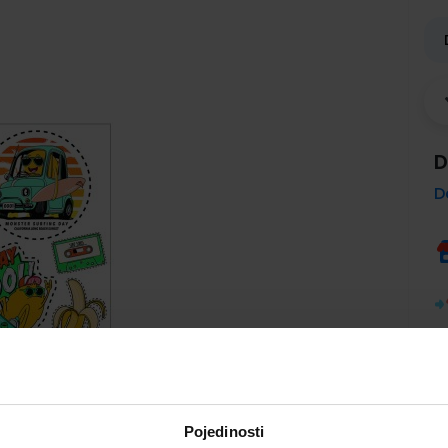
D
D
Pojedinosti