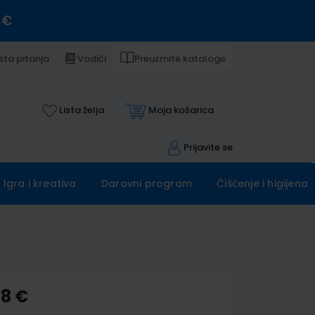
 €
sta pitanja
Vodiči
Preuzmite kataloge
Lista želja
Moja košarica
Prijavite se
Igra i kreativa
Darovni program
Čišćenje i higijena
18 €