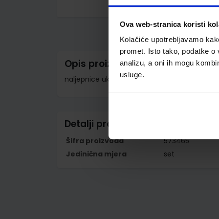
Skip
to
Ova web-stranica koristi kol
the
beginning
Kolačiće upotrebljavamo kako 
of
the
promet. Isto tako, podatke o 
images
Opis proizvoda
analizu, a oni ih mogu kombini
gallery
usluge.
naljepnice ukrasne; 1 list
Detalji proizvoda
Šifra proizvoda
573465
Jedinična mjera
set