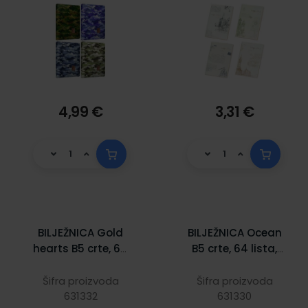
4,99 €
3,31 €
BILJEŽNICA Gold
BILJEŽNICA Ocean
hearts B5 crte, 64
B5 crte, 64 lista,
lista, pvc korice,
pvc korice, 150089
150091
Šifra proizvoda
Šifra proizvoda
631332
631330