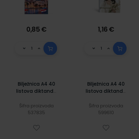
0,85 €
1,16 €
Bilježnica A4 40
Bilježnica A4 40
listova diktando
listova diktando
one color pastel
Pop icons
Šifra proizvoda
Šifra proizvoda
537835
599610