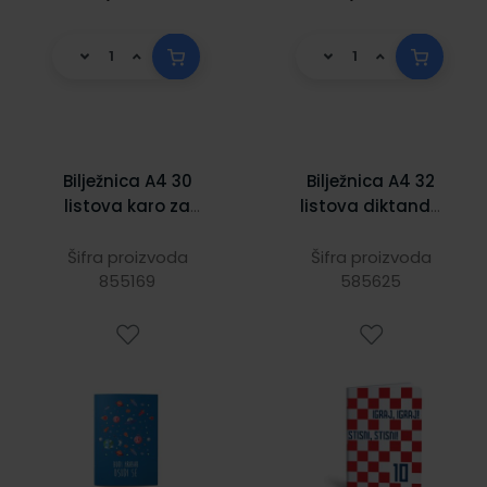
Bilježnica A4 30
Bilježnica A4 32
listova karo za
listova diktando
djecu s posebnim
Igraj moja
potrebama
Hrvatska
Šifra proizvoda
Šifra proizvoda
855169
585625