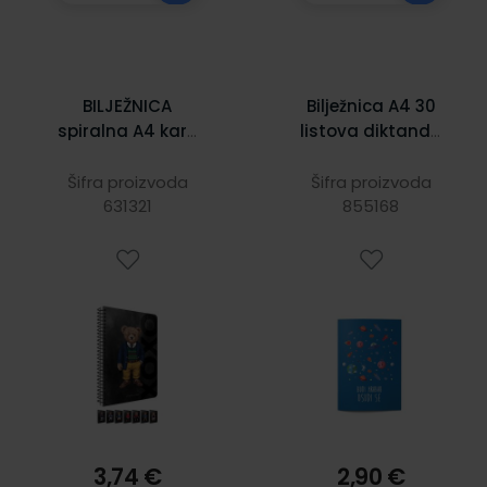
BILJEŽNICA
Bilježnica A4 30
spiralna A4 karo
listova diktando
XoXo, tvrdi uvez,
za djecu s
80 listova, 70 gr
posebnim
Šifra proizvoda
Šifra proizvoda
papir 7469
631321
potrebama
855168
3,74 €
2,90 €