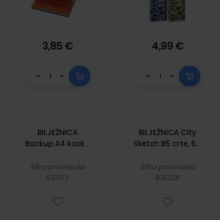
3,85 €
4,99 €
BILJEŽNICA
BILJEŽNICA City
Backup A4 kocke,
Sketch B5 crte, 64
tvrdi uvez, 96
lista, pvc korice
listova, 80 gr
150085
Šifra proizvoda
Šifra proizvoda
papir 5177
631317
631328