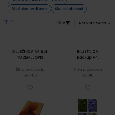
Bilježnice tvrdi uvez
Školski obrasci
Filter
BILJEŽNICA A4 96L
BILJEŽNICA
TU ZEMLJOPIS
Backup A4
diktando, tvrdi
uvez, 96 listova,
Šifra proizvoda
Šifra proizvoda
587451
80 gr papir 5176
631316