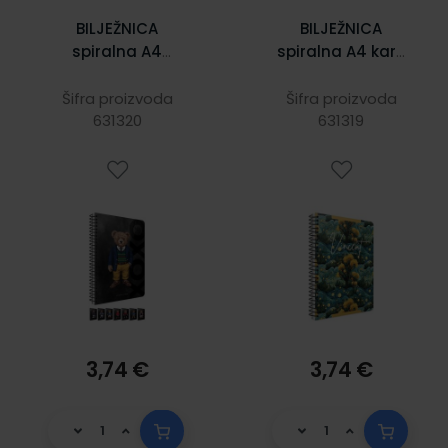
BILJEŽNICA
BILJEŽNICA
spiralna A4
spiralna A4 karo
diktando XoXo,
Vincent, tvrdi
tvrdi uvez, 80
uvez, 80 listova,
Šifra proizvoda
Šifra proizvoda
listova, 70 gr
631320
70 gr papir 7707
631319
papir 7468
3,74 €
3,74 €