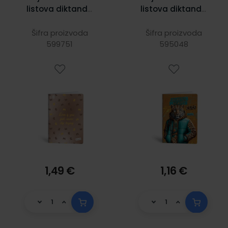
listova diktando
listova diktando
Elegance
Fashion animals
Šifra proizvoda
Šifra proizvoda
599751
595048
1,49 €
1,16 €