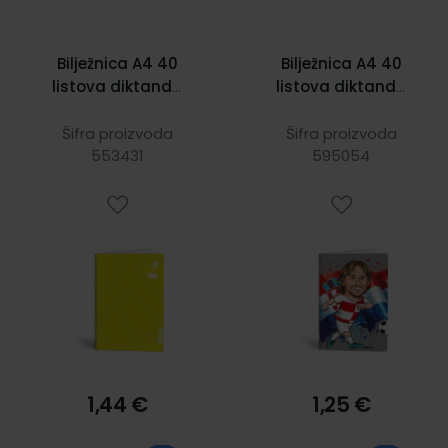
Bilježnica A4 40
Bilježnica A4 40
listova diktando
listova diktando
fluo Lipa Mill
Football icons
Šifra proizvoda
Šifra proizvoda
553431
595054
1,44 €
1,25 €