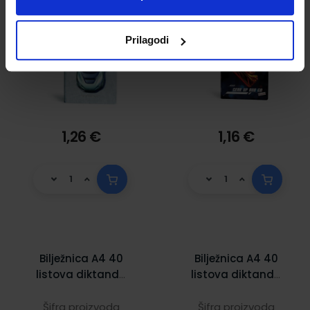
Prilagodi
1,26 €
1,16 €
Bilježnica A4 40
Bilježnica A4 40
listova diktando
listova diktando
Chupa chups
Coca -Cola
Šifra proizvoda
Šifra proizvoda