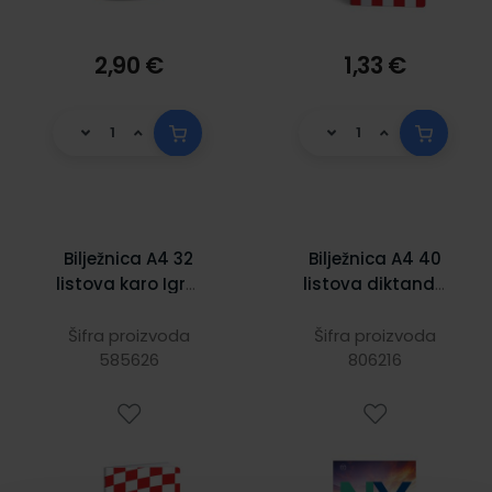
2,90 €
1,33 €
Bilježnica A4 32
Bilježnica A4 40
listova karo Igraj
listova diktando
moja Hrvatska
100 gr. C-13
Šifra proizvoda
Šifra proizvoda
585626
806216