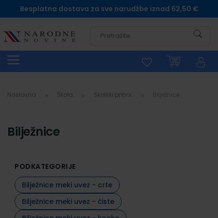
Besplatna dostava za sve narudžbe iznad 62,50 €
Pretra
Naslovna
Škola
Školski pribor
Bilježnice
Bilježnice
PODKATEGORIJE
Bilježnice meki uvez - crte
Bilježnice meki uvez - čiste
Bilježnice meki uvez - kocke