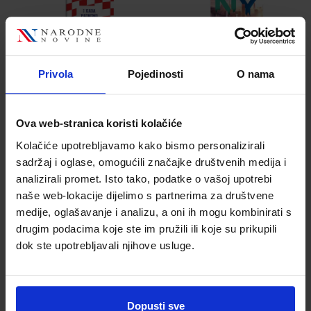
Privola
Pojedinosti
O nama
1,33 €
1,80 €
Ova web-stranica koristi kolačiće
Kolačiće upotrebljavamo kako bismo personalizirali
sadržaj i oglase, omogućili značajke društvenih medija i
analizirali promet. Isto tako, podatke o vašoj upotrebi
naše web-lokacije dijelimo s partnerima za društvene
Bilježnica A4 40
Bilježnica A4 40
medije, oglašavanje i analizu, a oni ih mogu kombinirati s
listova diktando
listova diktando
drugim podacima koje ste im pružili ili koje su prikupili
automobili Rimac
Born to ride
dok ste upotrebljavali njihove usluge.
Šifra proizvoda
Šifra proizvoda
553384
599605
Dopusti sve