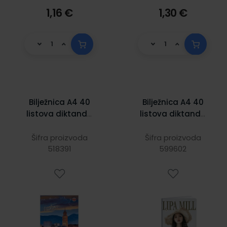
1,16 €
1,30 €
Bilježnica A4 40
Bilježnica A4 40
listova diktando
listova diktando
lak Cro Lipa Mill
Magazin
Šifra proizvoda
Šifra proizvoda
518391
599602