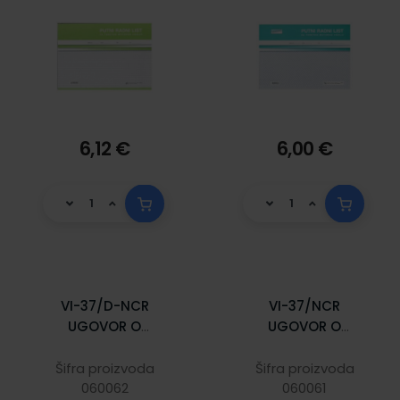
6,12 €
6,00 €
VI-37/D-NCR
VI-37/NCR
UGOVOR O
UGOVOR O
DAROVANJU
KUPOPRODAJI
MOTORNOG
MOTORNOG
Šifra proizvoda
Šifra proizvoda
VOZILA; Komplet 3
060062
VOZILA; Komplet 3
060061