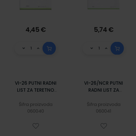
4,45 €
5,74 €
VI-26 PUTNI RADNI
VI-26/NCR PUTNI
LIST ZA TERETNO
RADNI LIST ZA
MOTORNO VOZILO;
TERETNO
Blok 2 x 50 listova,
MOTORNO VOZILO;
Šifra proizvoda
Šifra proizvoda
29,7 x 21 cm
060040
Blok 2 x 50 listova,
060041
29,7 x 21 cm