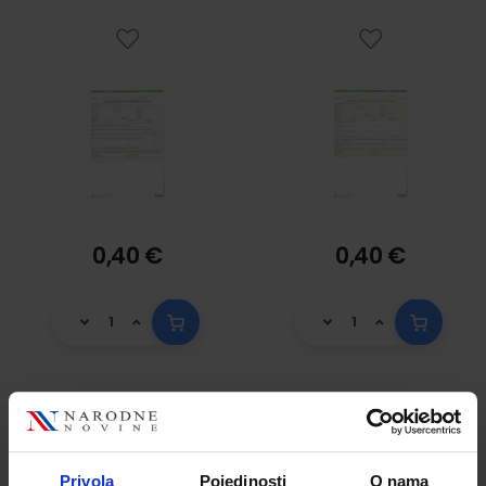
lista, 21 x 29,7 cm
lista, 21 x 29,7 cm
0,40 €
0,40 €
VI-38/NCR Ugovor
VI-42
o kupoprodaji
ZDRAVSTVENI
Privola
Pojedinosti
O nama