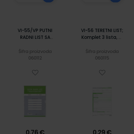
VI-55/VP PUTNI
VI-56 TERETNI LIST;
RADNI LIST SA
Komplet 3 lista, 21
FOLIJOM; Knjižica
x 29,7 cm
s PVC omotom,
Šifra proizvoda
Šifra proizvoda
14,5 x 20,5 cm
060112
060115
0,76 €
0,29 €