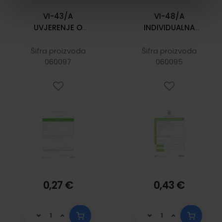
VI-43/A
VI-48/A
UVJERENJE O
INDIVIDUALNA
ZDRAVSTVENOJ
KONTROLNA
SPOSOBNOSTI
KNJIŽICA; Knjižica
Šifra proizvoda
Šifra proizvoda
VOZAČA; List, 21 x
060097
10 stranica, 13,5 x
060095
29,7 cm
20,5 cm
0,27 €
0,43 €