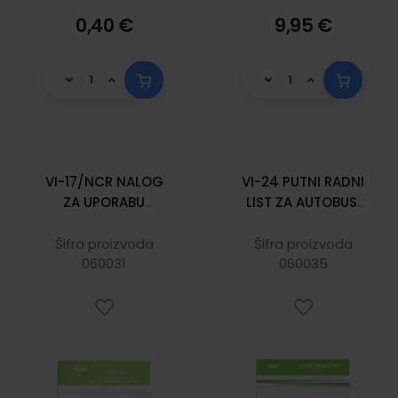
0,40 €
9,95 €
VI-17/NCR NALOG
VI-24 PUTNI RADNI
ZA UPORABU
LIST ZA AUTOBUS;
VOZILA ZA
Blok 2 x 50 listova,
SPECIJALNE
29,7 x 21 cm
Šifra proizvoda
Šifra proizvoda
POTREBE U
060031
060035
ZDRAVSTVU - HITNI
PRIJEVOZ
(Obrazac SAN -
5); Blok 3 x 50
listova, 21 x 14,8
cm