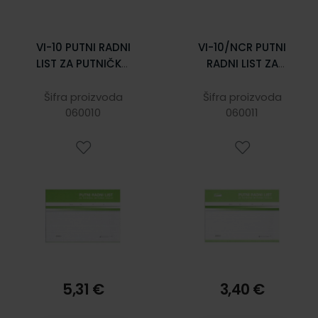
VI-10 PUTNI RADNI
VI-10/NCR PUTNI
LIST ZA PUTNIČKO
RADNI LIST ZA
MOTORNO VOZILO;
PUTNIČKO
Blok 2 x 50 listova,
MOTORNO VOZILO
Šifra proizvoda
Šifra proizvoda
29,7 x 21 cm
060010
NA NCR-u; Blok 2 x
060011
25 listova, 29,7 x
21 cm
5,31 €
3,40 €