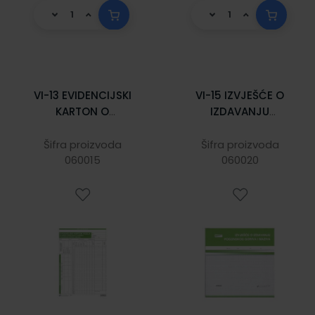
VI-13 EVIDENCIJSKI
VI-15 IZVJEŠĆE O
KARTON O
IZDAVANJU
IZDAVANJU I
POGONSKOG
UTROŠKU
GORIVA I MAZIVA;
Šifra proizvoda
Šifra proizvoda
POGONSKOG
060015
Blok 2 x 50 listova,
060020
GORIVA I MAZIVA
27 x 27 cm
ZA VOZILO; Karton,
21 x 29,7 cm