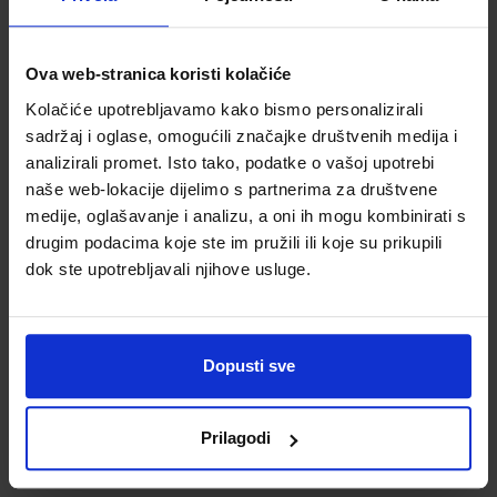
brodice
KARTON ZA
VOZAČE
Šifra proizvoda
Šifra proizvoda
060063
MOTORNIH VOZILA;
060065
Ova web-stranica koristi kolačiće
Karton, 16,5 x 21,5
Kolačiće upotrebljavamo kako bismo personalizirali
cm, 2 x presavijen
sadržaj i oglase, omogućili značajke društvenih medija i
analizirali promet. Isto tako, podatke o vašoj upotrebi
naše web-lokacije dijelimo s partnerima za društvene
medije, oglašavanje i analizu, a oni ih mogu kombinirati s
drugim podacima koje ste im pružili ili koje su prikupili
dok ste upotrebljavali njihove usluge.
0,34 €
0,40 €
Dopusti sve
Prilagodi