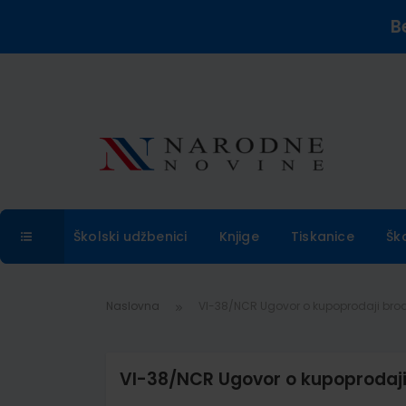
B
Školski udžbenici
Knjige
Tiskanice
Šk
Naslovna
VI-38/NCR Ugovor o kupoprodaji bro
VI-38/NCR Ugovor o kupoprodaji