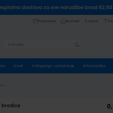
esplatna dostava za sve narudžbe iznad 62,50
Poslovnice
Kontakt
O nama
Če
Pretražite
Pretražite
ola
Ured
Odlaganje i arhiviranje
Informatika
dice
 brodice
0