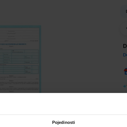
D
D
Pojedinosti