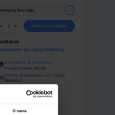
Dodaj na listu želja
DODAJ U KOŠARICU
ostava
ostavljamo po cijeloj Hrvatskoj
Dostupno u 32 poslovnica
Provjeri i pokupi odmah
Osobno preuzimanje u PC Zagreb
Besplatno
O nama