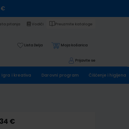
 €
sta pitanja
Vodiči
Preuzmite kataloge
Lista želja
Moja košarica
Prijavite se
Igra i kreativa
Darovni program
Čišćenje i higijena
,34 €