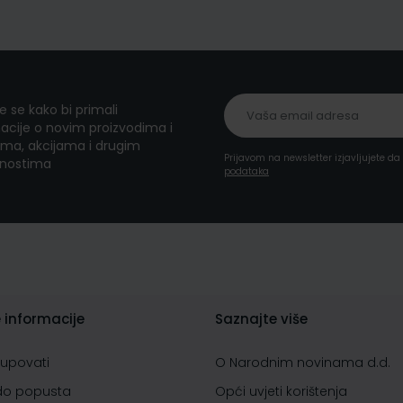
te se kako bi primali
acije o novim proizvodima i
ma, akcijama i drugim
Prijavom na newsletter izjavljujete d
nostima
podataka
 informacije
Saznajte više
kupovati
O Narodnim novinama d.d.
do popusta
Opći uvjeti korištenja