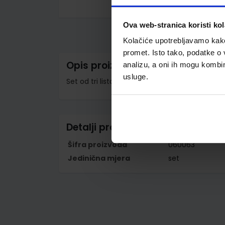
Skip
to
Ova web-stranica koristi kol
the
beginning
Kolačiće upotrebljavamo kako 
of
the
promet. Isto tako, podatke o 
images
Opis proizvoda
analizu, a oni ih mogu kombini
gallery
usluge.
Set od tri lista, 21x29,7 cm
Detalji proizvoda
Šifra proizvoda
060063
Jedinična mjera
set