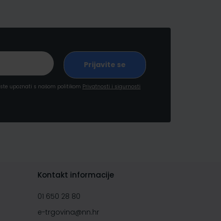
a ste upoznati s našom politikom
Privatnosti i sigurnosti
Kontakt informacije
01 650 28 80
e-trgovina@nn.hr