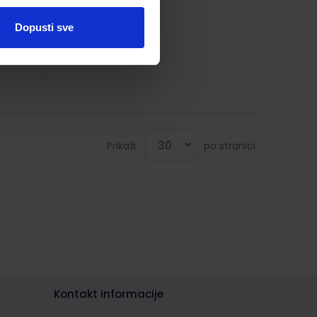
Dopusti sve
Prikaži
po stranici
Kontakt informacije