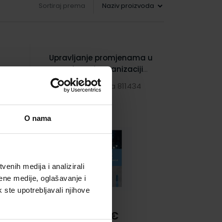
Sortiraj prema
Upravljanje promjenama u
ga,
poslovnoj organizaciji
ć
digitalnog doba
4
Šifra proizvoda 811434
O nama
enih medija i analizirali
ene medije, oglašavanje i
k ste upotrebljavali njihove
31,85 €