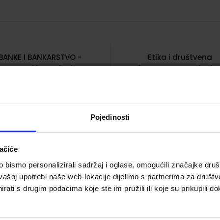
BANKE I BANKARSTVO -
Etika i društvena
Izazovi i trendovi
odgovornost marketin
autorica Andrea Luči
Šifra proizvoda 811508
Šifra proizvoda 81145
Pojedinosti
ačiće
bismo personalizirali sadržaj i oglase, omogućili značajke društv
vašoj upotrebi naše web-lokacije dijelimo s partnerima za društv
rati s drugim podacima koje ste im pružili ili koje su prikupili do
41,00 €
29,20 €