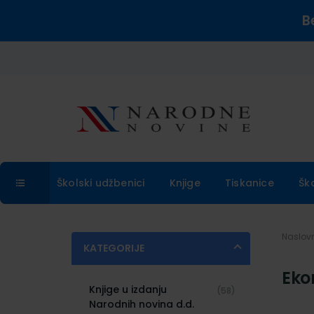
B
Školski udžbenici
Knjige
Tiskanice
Šk
Naslo
KATEGORIJE
Eko
Knjige u izdanju
(58)
Narodnih novina d.d.