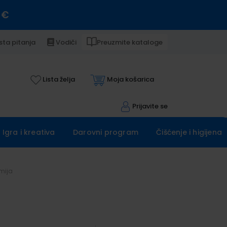
 €
sta pitanja
Vodiči
Preuzmite kataloge
Lista želja
Moja košarica
Prijavite se
Igra i kreativa
Darovni program
Čišćenje i higijena
mija