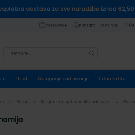
esplatna dostava za sve narudžbe iznad 62,50
Poslovnice
Kontakt
O nama
Če
Pretražite
Pretražite
ola
Ured
Odlaganje i arhiviranje
Informatika
vna
Knjige
Knjige u izdanju Narodnih novina d.d.
Ekono
nomija