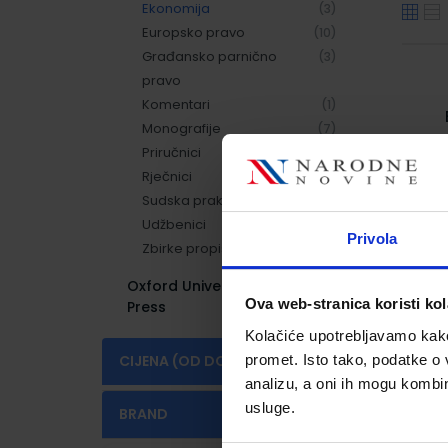
Ekonomija
(3)
Europsko pravo
(10)
Građansko parnično
(3)
pravo
Komentari
(1)
Monografije
(7)
Priručnici
(4)
Rječnici
(2)
Sudska praksa
(1)
Udžbenici
(13)
Privola
Zbirke propisa
(14)
Oxford University
(159)
Ova web-stranica koristi kol
Press
Kolačiće upotrebljavamo kako 
promet. Isto tako, podatke o 
CIJENA (OD DO)
analizu, a oni ih mogu kombini
€
€
usluge.
BRAND