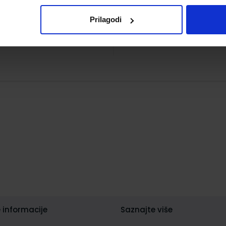
Prilagodi
 informacije
Saznajte više