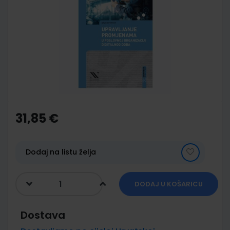
end
of
the
images
gallery
Skip
to
the
31,85 €
beginning
of
the
images
Dodaj na listu želja
gallery
DODAJ U KOŠARICU
Dostava