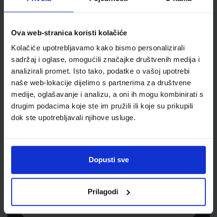
Jedinična mjera
kom
Ova web-stranica koristi kolačiće
Kolačiće upotrebljavamo kako bismo personalizirali
sadržaj i oglase, omogućili značajke društvenih medija i
analizirali promet. Isto tako, podatke o vašoj upotrebi
naše web-lokacije dijelimo s partnerima za društvene
medije, oglašavanje i analizu, a oni ih mogu kombinirati s
drugim podacima koje ste im pružili ili koje su prikupili
dok ste upotrebljavali njihove usluge.
Newsletter prijava
Prijavite se kako bi primali informacije o novim
Dopusti sve
proizvodima i uslugama, akcijama i drugim
pogodnostima
Prilagodi