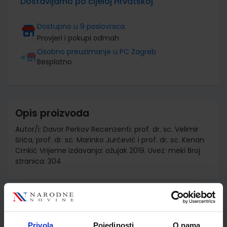
Dostavljamo po cijeloj Hrvatskoj
Dostupno u 9 poslovnica
Provjeri i pokupi odmah
Osobno preuzimanje u PC Zagreb
Besplatno
Opis proizvoda
Autor/i: Davor Perkov Recenzenti: prof. dr. sc. Velimir
Srića, prof. dr. sc. Marinko Jurčević i prof. dr. sc. Kenan
Crnkić Vrijeme izdavanja: ožujak 2019. Uvez: meki Broj
stranica: 304
Detalji proizvoda
Šifra proizvoda
811434
Privola
Pojedinosti
O nama