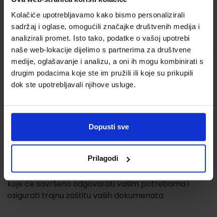
Kolačiće upotrebljavamo kako bismo personalizirali
sadržaj i oglase, omogućili značajke društvenih medija i
analizirali promet. Isto tako, podatke o vašoj upotrebi
naše web-lokacije dijelimo s partnerima za društvene
medije, oglašavanje i analizu, a oni ih mogu kombinirati s
drugim podacima koje ste im pružili ili koje su prikupili
Folije za uvez predstavljaju neophodan dodatak za
dok ste upotrebljavali njihove usluge.
zaštitu i poboljšanje izgleda vaših dokumenata.
Dostupne su folije za spiralni uvez i dolaze u
veličinama koje odgovaraju A4 i A3 vrsti papira. Ove
folije pružaju izvrsnu zaštitu od oštećenja, vlage i
Dopusti sve
prašine, čuvajući vaše dokumente sigurnima i
očuvanima. Bez obzira želite li zaštititi prezentacije,
Prilagodi
projekte ili druge materijale, folije za spiralni uvez
pružaju trajnost i praktičnost. Odaberite folije za uvez
koje će savršeno odgovarati vašim potrebama i
osigurati trajnu zaštitu vaših dokumenata.