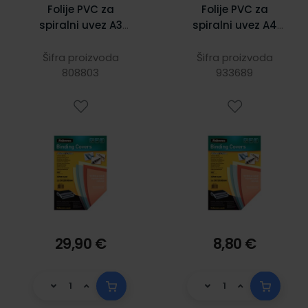
Folije PVC za
Folije PVC za
spiralni uvez A3
spiralni uvez A4
200 mic 100/1
150 mic 100/1,
prozirna, Fellowes
Fellowes
Šifra proizvoda
Šifra proizvoda
808803
933689
29,90 €
8,80 €