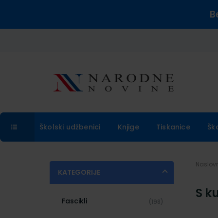
B
Školski udžbenici
Knjige
Tiskanice
Šk
Naslo
KATEGORIJE
S k
Fascikli
(198)