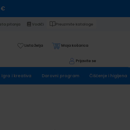
 €
sta pitanja
Vodiči
Preuzmite kataloge
Lista želja
Moja košarica
Prijavite se
Igra i kreativa
Darovni program
Čišćenje i higijena