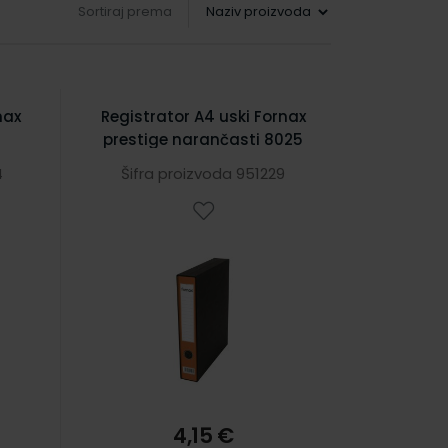
Sortiraj prema
nax
Registrator A4 uski Fornax
prestige narančasti 8025
4
Šifra proizvoda 951229
4,15 €