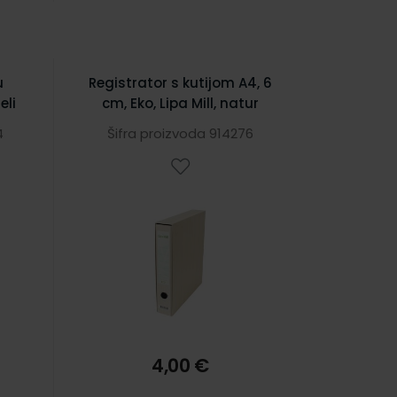
u
Registrator s kutijom A4, 6
eli
cm, Eko, Lipa Mill, natur
4
Šifra proizvoda 914276
4,00 €