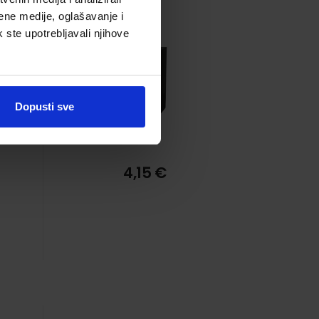
ene medije, oglašavanje i
k ste upotrebljavali njihove
Dopusti sve
4,15 €