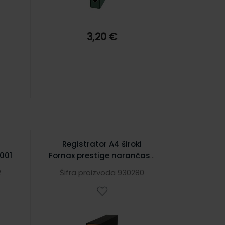
3,20 €
Registrator A4 široki
8001
Fornax prestige narančasti
8005
2
Šifra proizvoda 930280