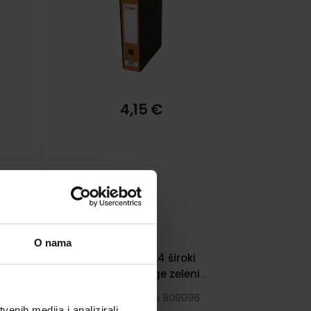
4,15 €
O nama
Registrator A4 široki
ni
Fornax prestige zeleni
8004
5
Šifra proizvoda 809096
enih medija i analizirali