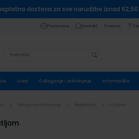
esplatna dostava za sve narudžbe iznad 62,50
Poslovnice
Kontakt
O nama
Če
Pretražite
Pretražite
ola
Ured
Odlaganje i arhiviranje
Informatika
vna
Odlaganje i arhiviranje
Registratori
S kutijom
utijom