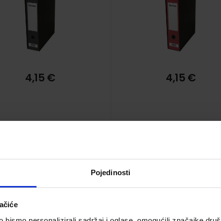
4,15 €
4,15 €
Pojedinosti
Registrator A4 široki
Registrator A4 široki
rnax prestige plavi 8000
Fornax prestige srebr
ačiće
402215
Šifra proizvoda 952719
Šifra proizvoda 97787
bismo personalizirali sadržaj i oglase, omogućili značajke društv