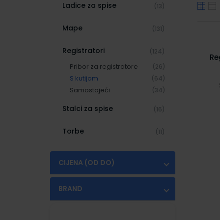
Ladice za spise
(13)
Mape
(131)
Registratori
(124)
Re
Pribor za registratore
(26)
S kutijom
(64)
Samostojeći
(34)
Stalci za spise
(16)
Torbe
(11)
CIJENA (OD DO)
€
€
BRAND
FORNAX
(13)