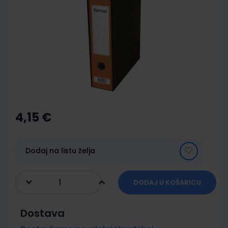
end
of
the
images
gallery
Skip
to
the
4,15 €
beginning
of
the
images
Dodaj na listu želja
gallery
DODAJ U KOŠARICU
Dostava