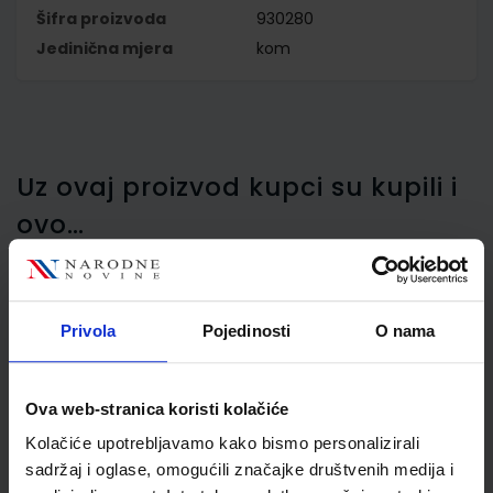
Šifra proizvoda
930280
Jedinična mjera
kom
Uz ovaj proizvod kupci su kupili i
ovo…
Privola
Pojedinosti
O nama
Pregrada kartonska
235x105 mm Donau, set
100 komada
Ova web-stranica koristi kolačiće
Kolačiće upotrebljavamo kako bismo personalizirali
sadržaj i oglase, omogućili značajke društvenih medija i