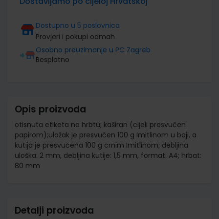
Dostavljamo po cijeloj Hrvatskoj
Dostupno u 5 poslovnica
Provjeri i pokupi odmah
Osobno preuzimanje u PC Zagreb
Besplatno
Opis proizvoda
otisnuta etiketa na hrbtu; kaširan (cijeli presvučen
papirom);uložak je presvučen 100 g Imitlinom u boji, a
kutija je presvučena 100 g crnim Imitlinom; debljina
uloška: 2 mm, debljina kutije: 1,5 mm, format: A4; hrbat:
80 mm
Detalji proizvoda