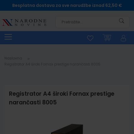
Besplatna dostava za sve narudžbe iznad 62,50 €
Pretra
Naslovna
Registrator A4 široki Fornax prestige narančasti 8005
Registrator A4 široki Fornax prestige
narančasti 8005
Skip
to
the