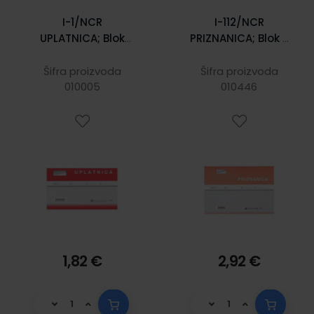
I-1/NCR
I-112/NCR
UPLATNICA; Blok
PRIZNANICA; Blok 2
150 listova, 16,5 x
x 50 listova, 21 x
10 cm
14,8 cm
Šifra proizvoda
Šifra proizvoda
010005
010446
1,82 €
2,92 €