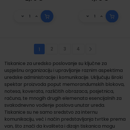
Stranica
2
3
4
Trenutno pregledavate stranicu
Stranica
Stranica
Stranica
Stranica
Sljedeća
1
Tiskanice za uredsko poslovanje su ključne za
uspješnu organizaciju i upravljanje raznim aspektima
uredske administracije i komunikacije. Uključuju široki
spektar proizvoda poput memorandumskih blokova,
notesa, koverata, različitih obrazaca, posjetnica,
računa, te mnogih drugih elemenata esencijalnih za
svakodnevno vođenje poslova unutar ureda.
Tiskanice su ne samo sredstvo za internu
komunikaciju, već i način predstavljanja tvrtke prema
van, što znači da kvaliteta i dizajn tiskanica mogu