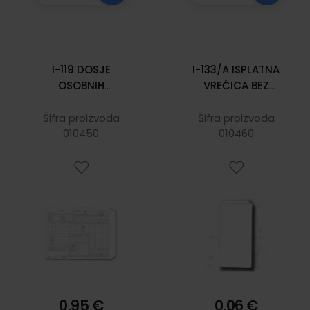
I-119 DOSJE
I-133/A ISPLATNA
OSOBNIH
VREĆICA BEZ
PODATAKA;
TISKA; Vrećica, 12 x
Vrećica, 31 x 25 cm
20 x 0,7 cm
Šifra proizvoda
Šifra proizvoda
010450
010460
0,95 €
0,06 €