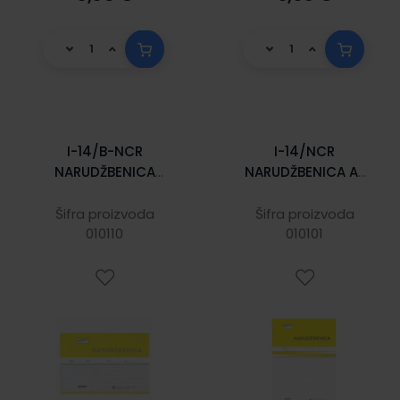
I-14/B-NCR
I-14/NCR
NARUDŽBENICA
NARUDŽBENICA A-
(BEZ IZJAVE) A-5;
4; Blok 100 listova,
Blok 100 listova, 21
21 x 29,7 cm
Šifra proizvoda
Šifra proizvoda
x 14,8 cm
010110
010101