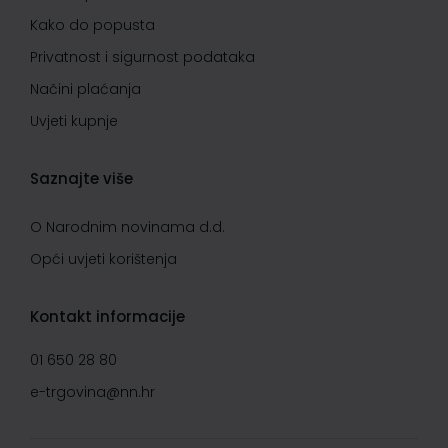
Kako do popusta
Privatnost i sigurnost podataka
Načini plaćanja
Uvjeti kupnje
Saznajte više
O Narodnim novinama d.d.
Opći uvjeti korištenja
Kontakt informacije
01 650 28 80
e-trgovina@nn.hr