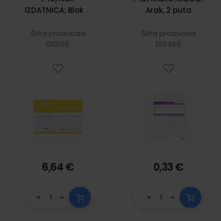
IZDATNICA; Blok 4
Arak, 2 puta
x 50 listova, 21 x
savijeno 21 x 29,7
14,8 cm
cm
Šifra proizvoda
Šifra proizvoda
010155
010495
6,64 €
0,33 €