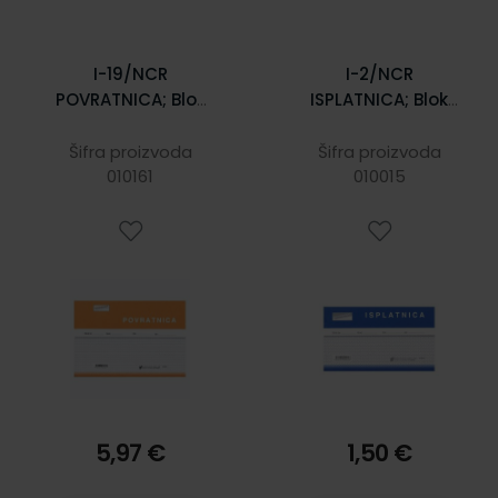
I-19/NCR
I-2/NCR
POVRATNICA; Blok
ISPLATNICA; Blok
3 x 50 listova, 21 x
100 listova, 16,5 x
14,8 cm
10 cm
Šifra proizvoda
Šifra proizvoda
010161
010015
5,97 €
1,50 €