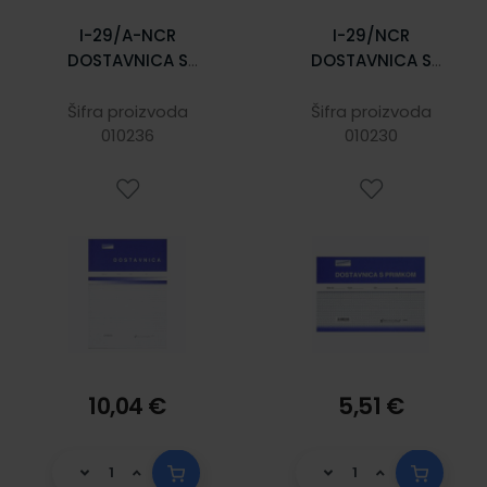
I-29/A-NCR
I-29/NCR
DOSTAVNICA S
DOSTAVNICA S
PRIMKOM A-4; Blok
PRIMKOM; Blok 3 x
3 x 50 listova, 21 x
50 listova, 21 x
Šifra proizvoda
Šifra proizvoda
29,7 cm
010236
14,8 cm
010230
10,04 €
5,51 €