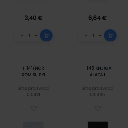
3,40 €
6,64 €
I-141/NCR
I-145 KNJIGA
KOMISIJSKI
ALATA I
ZAPISNIK O
INVENTARSKIH
PRIMITKU ROBE;
PREDMETA; Knjiga
Šifra proizvoda
Šifra proizvoda
Blok 100 listova, 21
010481
80 stranica, 14,8 x
010485
x 29,7 cm
21 cm