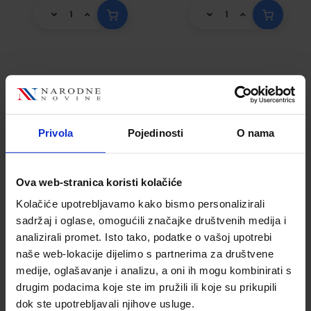
I-20/NCR
I-21/NCR
POVRATNICA; Blok
OTPREMNICA; Blok
4 x 50 listova, 21 x
5 x 40 listova, 21 x
Privola
Pojedinosti
O nama
14,8 cm
14,8 cm
Šifra proizvoda
Šifra proizvoda
010162
010180
Ova web-stranica koristi kolačiće
Kolačiće upotrebljavamo kako bismo personalizirali
sadržaj i oglase, omogućili značajke društvenih medija i
analizirali promet. Isto tako, podatke o vašoj upotrebi
naše web-lokacije dijelimo s partnerima za društvene
medije, oglašavanje i analizu, a oni ih mogu kombinirati s
drugim podacima koje ste im pružili ili koje su prikupili
dok ste upotrebljavali njihove usluge.