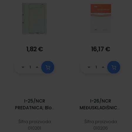
1,82 €
16,17 €
I-25/NCR
I-26/NCR
PREDATNICA; Blok
MEĐUSKLADIŠNICA;
4 x 25 listova, 21 x
Blok 5 x 25 listova,
14,8 cm
21 x 14,8 cm
Šifra proizvoda
Šifra proizvoda
010201
010206