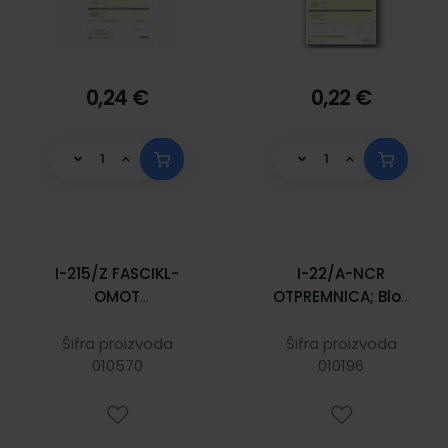
0,24 €
0,22 €
I-215/Z FASCIKL-
I-22/A-NCR
OMOT
OTPREMNICA; Blok
ZAKLJUČENOG
6 x 40 listova, 21 x
POSLA S
29,7 cm
Šifra proizvoda
Šifra proizvoda
INOZEMSTVOM
010570
010196
(IZVOZ) Komad,
24 x 31 cm