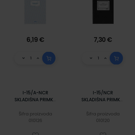
6,19 €
7,30 €
I-15/A-NCR
I-15/NCR
SKLADIŠNA PRIMKA
SKLADIŠNA PRIMKA;
A-4; Blok 3 x 50
Blok 3 x 50 listova,
listova, 21 x 29,7
21 x 14,8 cm
Šifra proizvoda
Šifra proizvoda
010126
cm
010120