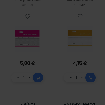
010135
010145
5,80 €
4,15 €
I-18/NCR
I-181 RADNI NALOG;