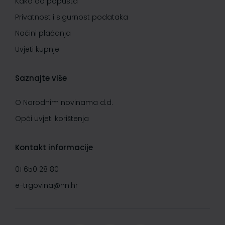
Kako do popusta
Privatnost i sigurnost podataka
Načini plaćanja
Uvjeti kupnje
Saznajte više
O Narodnim novinama d.d.
Opći uvjeti korištenja
Kontakt informacije
01 650 28 80
e-trgovina@nn.hr