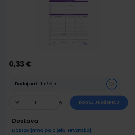
of
the
images
gallery
Skip
to
the
0,33 €
beginning
of
the
images
Dodaj na listu želja
gallery
DODAJ U KOŠARICU
Dostava
Dostavljamo po cijeloj Hrvatskoj