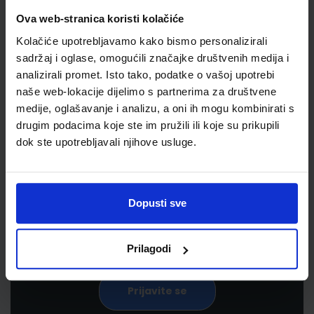
Ova web-stranica koristi kolačiće
Kolačiće upotrebljavamo kako bismo personalizirali
sadržaj i oglase, omogućili značajke društvenih medija i
analizirali promet. Isto tako, podatke o vašoj upotrebi
naše web-lokacije dijelimo s partnerima za društvene
medije, oglašavanje i analizu, a oni ih mogu kombinirati s
drugim podacima koje ste im pružili ili koje su prikupili
Newsletter prijava
dok ste upotrebljavali njihove usluge.
Prijavite se kako bi primali informacije o novim
proizvodima i uslugama, akcijama i drugim
pogodnostima
Dopusti sve
Prilagodi