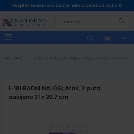
Besplatna dostava za sve narudžbe iznad 62,50 €
Pretra
Naslovna
I-181 RADNI NALOG; Arak, 2 puta savijeno 21 x 29,7 cm
I-181 RADNI NALOG; Arak, 2 puta
savijeno 21 x 29,7 cm
Skip
to
the
end