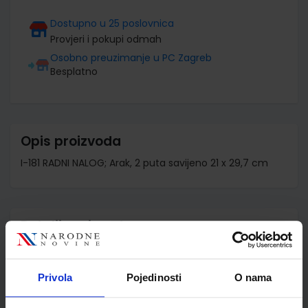
Dostupno u 25 poslovnica
Provjeri i pokupi odmah
Osobno preuzimanje u PC Zagreb
Besplatno
Opis proizvoda
I-181 RADNI NALOG; Arak, 2 puta savijeno 21 x 29,7 cm
Detalji proizvoda
Šifra proizvoda
010495
Jedinična mjera
ar A4
Privola
Pojedinosti
O nama