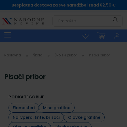
Besplatna dostava za sve narudžbe iznad 62,50 €
Pretra
Naslovna
Škola
Školski pribor
Pisaći pribor
Pisaći pribor
PODKATEGORIJE
Flomasteri
Mine grafitne
Nalivpera, tinte, brisači
Olovke grafitne
Olovke kemijske
Olovke tehničke