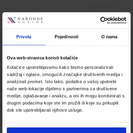
Privola
Pojedinosti
O nama
0,80 €
6,50 €
Ova web-stranica koristi kolačiće
Kolačiće upotrebljavamo kako bismo personalizirali
sadržaj i oglase, omogućili značajke društvenih medija i
analizirali promet. Isto tako, podatke o vašoj upotrebi
naše web-lokacije dijelimo s partnerima za društvene
medije, oglašavanje i analizu, a oni ih mogu kombinirati s
Flomaster
Flomaster
drugim podacima koje ste im pružili ili koje su prikupili
Schneider, Deco
Schneider, Deco
dok ste upotrebljavali njihove usluge.
Marker Maxx 260,
Marker Maxx 260,
tekuća kreda, 2-15
tekuća kreda, 2-15
Šifra proizvoda
Šifra proizvoda
mm, crni
511043
mm, narančasti
941370