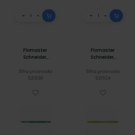
Flomaster
Flomaster
Schneider,
Schneider,
fineliner Line-Up,
fineliner Line-Up,
0,4 mm, indigo
0,4 mm, limun
Šifra proizvoda
Šifra proizvoda
521530
plava
521524
zeleni