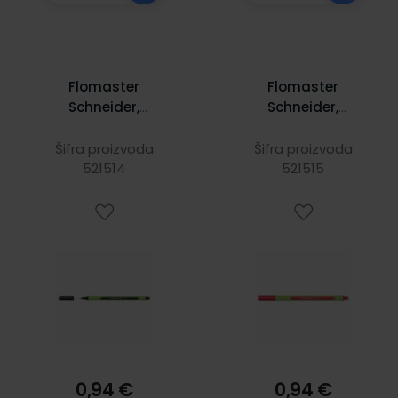
Flomaster
Flomaster
Schneider,
Schneider,
fineliner Line-Up,
fineliner Line-Up,
0,4 mm, crni
0,4 mm, crveni
Šifra proizvoda
Šifra proizvoda
521514
521515
0,94 €
0,94 €