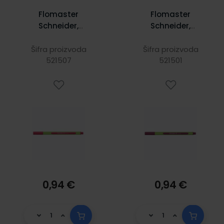
Flomaster
Flomaster
Schneider,
Schneider,
fineliner Line-Up,
fineliner Line-Up,
0,4 mm, boja
0,4 mm, bordo
Šifra proizvoda
Šifra proizvoda
ciklame
521507
521501
0,94 €
0,94 €