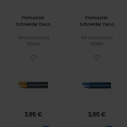
Flomaster
Flomaster
Schneider Deco
Schneider Deco
Marker Maxx 265
Marker Maxx 265
tekuća kreda 2-3
tekuća kreda 2-3
Šifra proizvoda
Šifra proizvoda
mm narančasti
511042
mm plavi S126510
510801
S126506
3,95 €
3,95 €