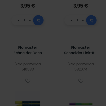
3,95 €
3,95 €
Flomaster
Flomaster
Schneider Deco
Schneider Link-It, 1
Marker Maxx 265
mm, ljubičasti
tekuća kreda 2-3
Šifra proizvoda
Šifra proizvoda
mm žuti S126505
510583
582074