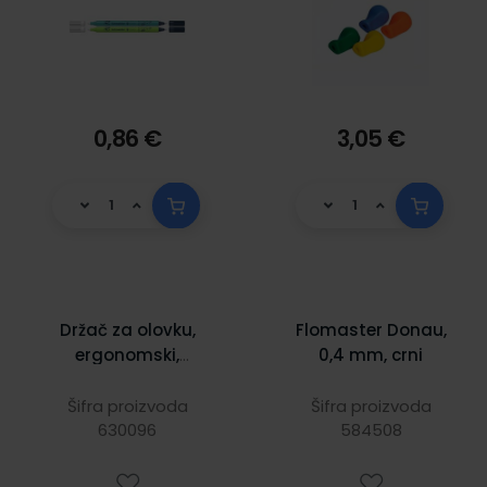
0,86 €
3,05 €
Držač za olovku,
Flomaster Donau,
ergonomski,
0,4 mm, crni
Maped, sortirane
boje 3/1 blister
Šifra proizvoda
Šifra proizvoda
630096
584508