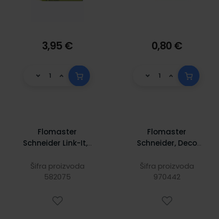
3,95 €
0,80 €
Flomaster
Flomaster
Schneider Link-It, 1
Schneider, Deco
mm, rozi
Marker Maxx 260,
tekuća kreda, 2-15
Šifra proizvoda
Šifra proizvoda
582075
mm, bijeli
970442