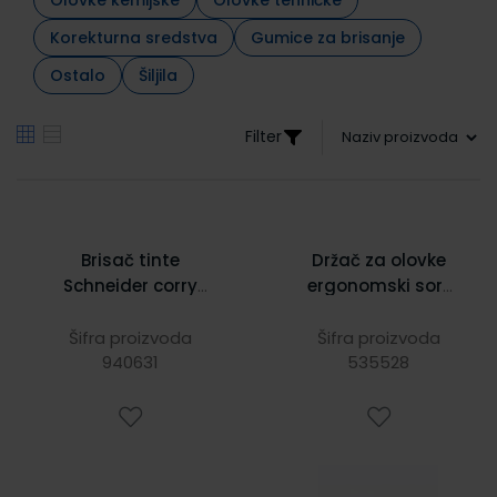
Korekturna sredstva
Gumice za brisanje
Ostalo
Šiljila
Filter
Brisač tinte
Držač za olovke
Schneider corry
ergonomski sort
S6940
boje 52 15599
Šifra proizvoda
Šifra proizvoda
940631
535528