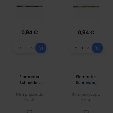
0,94 €
0,94 €
Flomaster
Flomaster
Schneider,
Schneider,
fineliner Line-Up,
fineliner Line-Up,
0,4 mm,
0,4 mm, neon
Šifra proizvoda
Šifra proizvoda
narančasti
521519
narančasti
521511