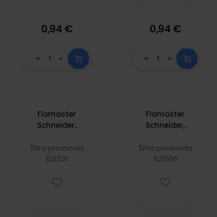
0,94 €
0,94 €
Flomaster
Flomaster
Schneider,
Schneider,
fineliner Line-Up,
fineliner Line-Up,
0,4 mm, ljubičasti
0,4 mm,
Šifra proizvoda
Šifra proizvoda
521521
maslinasto zeleni
521506