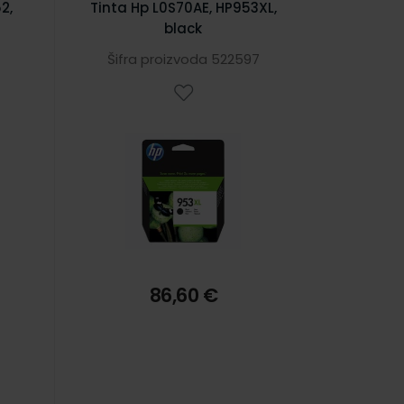
2,
Tinta Hp L0S70AE, HP953XL,
black
7
Šifra proizvoda 522597
86,60 €