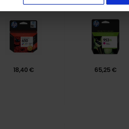
18,40 €
65,25 €