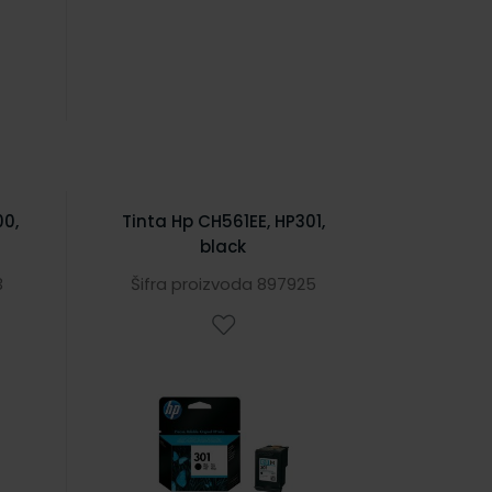
00,
Tinta Hp CH561EE, HP301,
black
3
Šifra proizvoda 897925