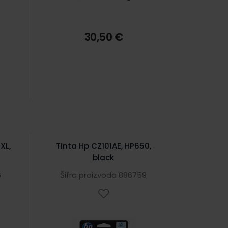
30,50 €
XL,
Tinta Hp CZ101AE, HP650,
black
6
Šifra proizvoda 886759