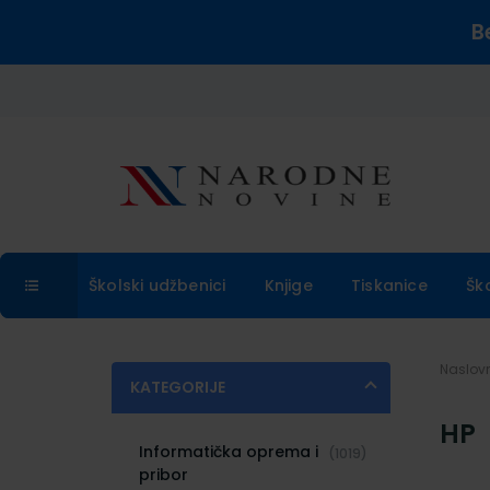
B
Školski udžbenici
Knjige
Tiskanice
Šk
Naslo
KATEGORIJE
HP
Informatička oprema i
(1019)
pribor