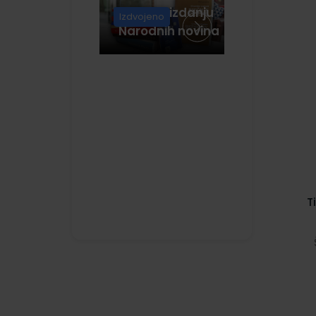
Knjige u izdanju
Izdvojeno
Narodnih novina
T