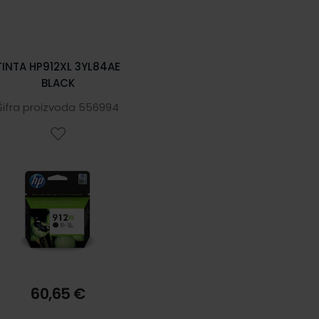
TINTA HP912XL 3YL84AE
BLACK
Šifra proizvoda 556994
60,65 €