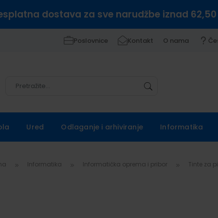
esplatna dostava za sve narudžbe iznad 62,50
Poslovnice
Kontakt
O nama
Če
Pretražite
Pretražite
ola
Ured
Odlaganje i arhiviranje
Informatika
vna
Informatika
Informatička oprema i pribor
Tinte za 