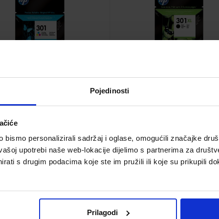
37,45 €
70,00 €
Pojedinosti
ačiće
bismo personalizirali sadržaj i oglase, omogućili značajke društv
vašoj upotrebi naše web-lokacije dijelimo s partnerima za društv
rati s drugim podacima koje ste im pružili ili koje su prikupili do
inta Hp CZ102AE, HP650,
Tinta Hp F6U17AE, HP953
tricolor
magenta
Šifra proizvoda 886758
Šifra proizvoda 52259
Prilagodi