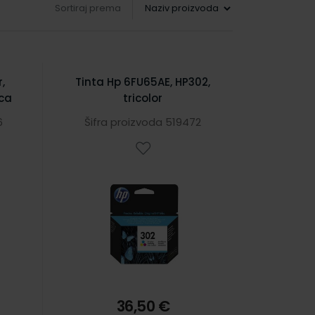
Sortiraj prema
,
Tinta Hp 6FU65AE, HP302,
ica
tricolor
6
Šifra proizvoda 519472
36,50 €