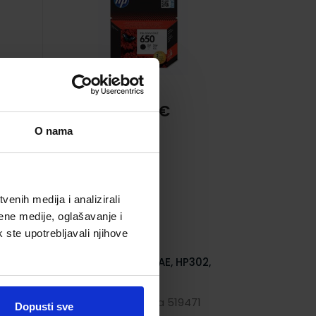
20,20 €
O nama
enih medija i analizirali
ene medije, oglašavanje i
k ste upotrebljavali njihove
XL,
Tinta Hp F6U66AE, HP302,
black
6
Šifra proizvoda 519471
Dopusti sve