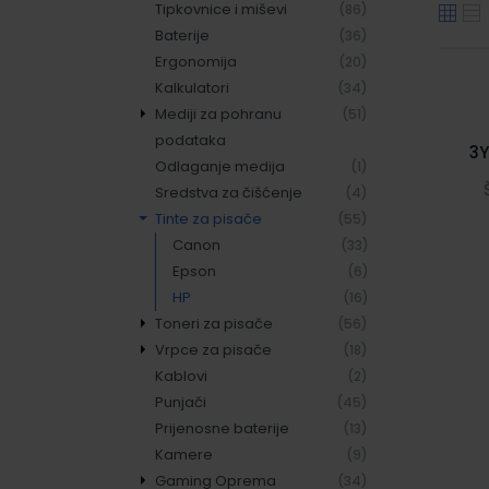
Tipkovnice i miševi
(86)
Baterije
(36)
Ergonomija
(20)
Kalkulatori
(34)
Mediji za pohranu
(51)
podataka
3Y
Odlaganje medija
CD mediji
(4)
(1)
Sredstva za čišćenje
DVD mediji
(4)
(9)
Tinte za pisače
USB memorije
(55)
(16)
Memorijske kartice i
Canon
(33)
(18)
čitači
Epson
(6)
HP
(16)
Toneri za pisače
(56)
Vrpce za pisače
Canon
(29)
(18)
Kablovi
HP
Originalne vrpce
(20)
(10)
(2)
Punjači
Karbon film role
Tintni valjci za
(45)
(3)
(1)
Prijenosne baterije
Lexmark
kalkulatore
(13)
(2)
Kamere
Ostali
Zamjenske vrpce
(9)
(5)
(2)
Gaming Oprema
Zamjenski toneri
(34)
(2)