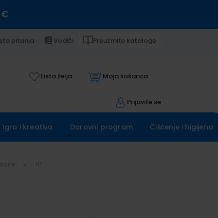
 €
sta pitanja
Vodiči
Preuzmite kataloge
Lista želja
Moja košarica
Prijavite se
Igra i kreativa
Darovni program
Čišćenje i higijena
pisače
HP