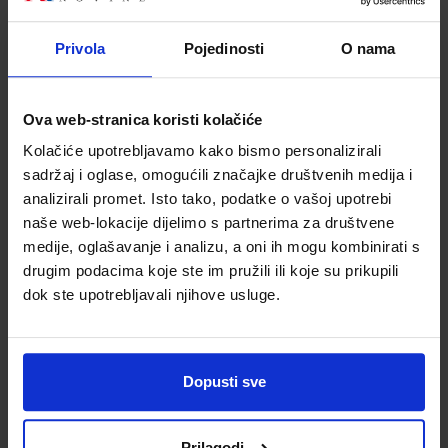
228,70 €
135,10 €
Privola
Pojedinosti
O nama
Ova web-stranica koristi kolačiće
Kolačiće upotrebljavamo kako bismo personalizirali
sadržaj i oglase, omogućili značajke društvenih medija i
BIT FORCE stol s
analizirali promet. Isto tako, podatke o vašoj upotrebi
električnim
naše web-lokacije dijelimo s partnerima za društvene
podešavanjem
medije, oglašavanje i analizu, a oni ih mogu kombinirati s
visine-dvostruki
Šifra proizvoda
drugim podacima koje ste im pružili ili koje su prikupili
3233734152869
motor MASTER
dok ste upotrebljavali njihove usluge.
PRO XL DM-14-8
Dopusti sve
Prilagodi