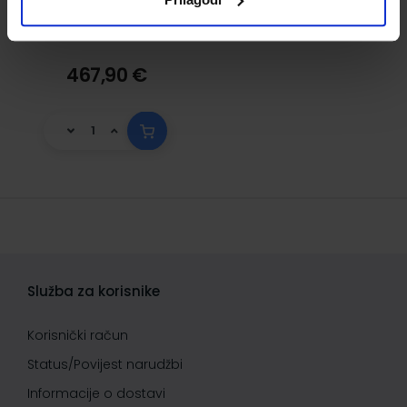
467,90 €
Služba za korisnike
Korisnički račun
Status/Povijest narudžbi
Informacije o dostavi