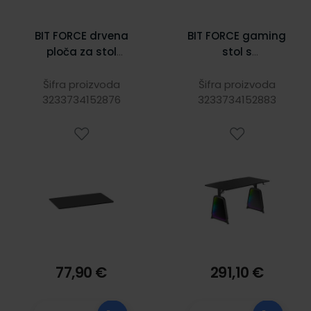
BIT FORCE drvena
BIT FORCE gaming
ploča za stol
stol s
BOARD DB-14-8 i
beskonačnim RGB
za noge MASTER
osvjetljenjem
Šifra proizvoda
Šifra proizvoda
PRO XL DM-14-8,
3233734152876
NEXUS XL GD-14-7
3233734152883
Crna
77,90 €
291,10 €