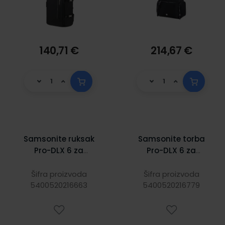
140,71 €
214,67 €
Samsonite ruksak
Samsonite torba
Pro-DLX 6 za
Pro-DLX 6 za
prijenosnike do
prijenosnike do
15.6", 21/26 L,
15.6", 16/23 L,
Šifra proizvoda
Šifra proizvoda
5400520216663
kameno sivi
5400520216779
zelena