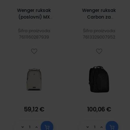
Wenger ruksak
Wenger ruksak
(poslovni) MX
Carbon za
Professional za
prijenosnike do
prijenosnike do
17", crni
Šifra proizvoda
Šifra proizvoda
7611160287939
16", bež
7613329007952
59,12 €
100,06 €