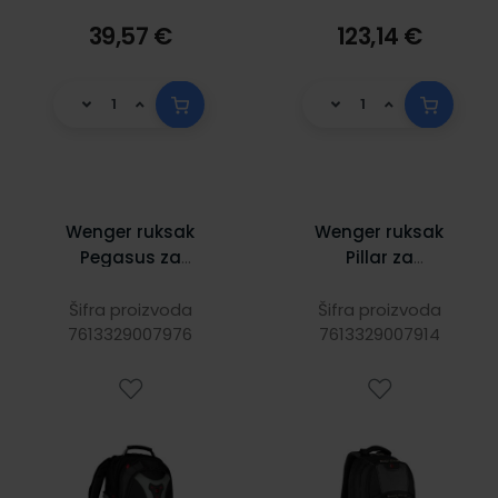
39,57 €
123,14 €
Wenger ruksak
Wenger ruksak
Pegasus za
Pillar za
prijenosnike do
prijenosnike do
17", crni
16", crni
Šifra proizvoda
Šifra proizvoda
7613329007976
7613329007914