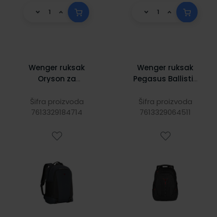
Wenger ruksak
Wenger ruksak
Oryson za
Pegasus Ballistic
prijenosnike do
Deluxe za
16", 25 L, sivi
prijenosnike do
Šifra proizvoda
Šifra proizvoda
7613329184714
7613329064511
16", crni