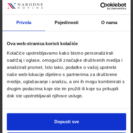
64,65 €
35,31 €
Privola
Pojedinosti
O nama
Ova web-stranica koristi kolačiće
Kolačiće upotrebljavamo kako bismo personalizirali
sadržaj i oglase, omogućili značajke društvenih medija i
analizirali promet. Isto tako, podatke o vašoj upotrebi
Wenger ruksak
Wenger ruksak
naše web-lokacije dijelimo s partnerima za društvene
Fuse za
Gigabyte za
medije, oglašavanje i analizu, a oni ih mogu kombinirati s
prijenosnike do
MacBook Pro 15",
drugim podacima koje ste im pružili ili koje su prikupili
15.6", crni
crni
Šifra proizvoda
Šifra proizvoda
dok ste upotrebljavali njihove usluge.
7613329007884
7613329007853
Dopusti sve