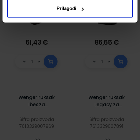
Prilagodi
61,43 €
86,65 €
Wenger ruksak
Wenger ruksak
Ibex za
Legacy za
prijenosnike do
prijenosnike do
17", plavi
16", crni
Šifra proizvoda
Šifra proizvoda
7613329007969
7613329007891