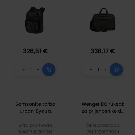
326,51 €
338,17 €
Samsonite torba
Wenger BQ ruksak
Urban-Eye za
za prijenosnike do
prijenosnike do
16", crna
15.6", 18 L, crna
Šifra proizvoda
Šifra proizvoda
5400520267061
7613329153024