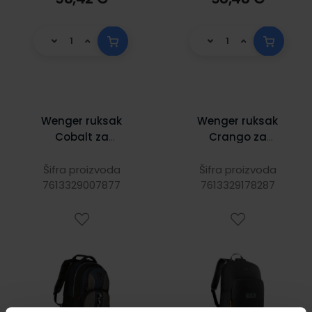
Wenger ruksak
Wenger ruksak
Cobalt za
Crango za
prijenosnike do
prijenosnike do
16", crni
16", crni
Šifra proizvoda
Šifra proizvoda
7613329007877
7613329178287