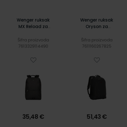
Wenger ruksak
Wenger ruksak
MX Reload za
Oryson za
prijenosnike do
prijenosnike do
14", sivi
16", 25 L, crni
Šifra proizvoda
Šifra proizvoda
7613329114490
7611160267825
35,48 €
51,43 €