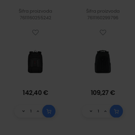
Carbon Pro za
Black Series za
prijenosnike do
prijenosnike do
Šifra proizvoda
Šifra proizvoda
7611160255242
16", crni
7611160299796
16", crni
142,40 €
109,27 €