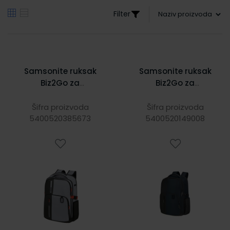
Filter
Samsonite ruksak
Samsonite ruksak
Biz2Go za
Biz2Go za
prijenosnike do
prijenosnike do
15,6", 22,5 L, sivi
15.6", 30/35 L, plavi
Šifra proizvoda
Šifra proizvoda
5400520385673
5400520149008