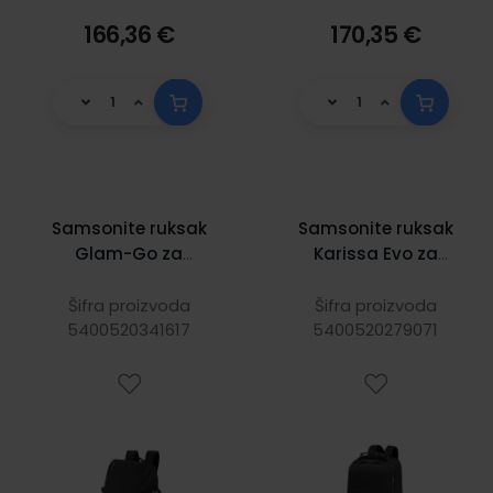
166,36 €
170,35 €
Samsonite ruksak
Samsonite ruksak
Glam-Go za
Karissa Evo za
prijenosnike do
prijenosnike do
14", 15,5 L, crni
15.6", crni
Šifra proizvoda
Šifra proizvoda
5400520341617
5400520279071