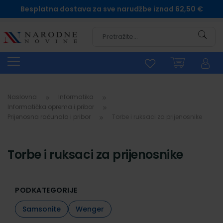
Besplatna dostava za sve narudžbe iznad 62,50 €
Pretra
Naslovna
Informatika
Informatička oprema i pribor
Prijenosna računala i pribor
Torbe i ruksaci za prijenosnike
Torbe i ruksaci za prijenosnike
PODKATEGORIJE
Samsonite
Wenger