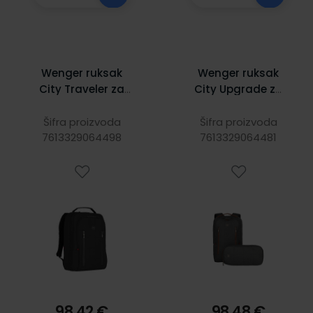
Wenger ruksak
Wenger ruksak
City Traveler za
City Upgrade za
prijenosnike do
prijenosnike do 16"
16", crni
sa dodatnom
Šifra proizvoda
Šifra proizvoda
7613329064498
7613329064481
torbom, sivi
98,42 €
98,48 €