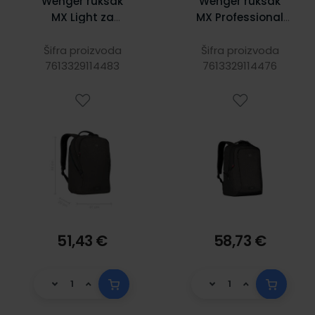
Wenger ruksak
Wenger ruksak
MX Light za
MX Professional
prijenosnike 16", 21
za prijenosnike do
L, crni
16" sivo
Šifra proizvoda
Šifra proizvoda
7613329114483
7613329114476
51,43 €
58,73 €