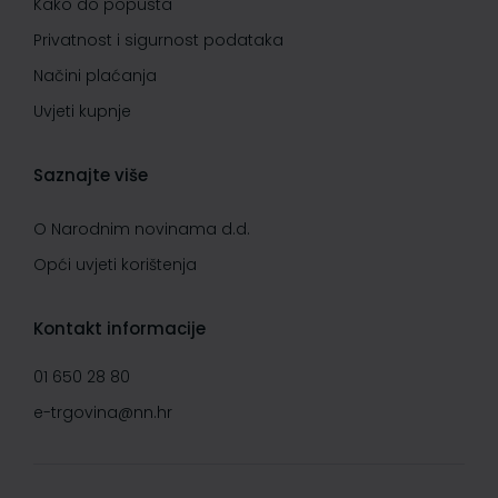
Kako do popusta
Privatnost i sigurnost podataka
Načini plaćanja
Uvjeti kupnje
Saznajte više
O Narodnim novinama d.d.
Opći uvjeti korištenja
Kontakt informacije
01 650 28 80
e-trgovina@nn.hr