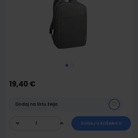
end
of
the
images
gallery
Skip
to
the
19,40 €
beginning
of
the
images
Dodaj na listu želja
gallery
DODAJ U KOŠARICU