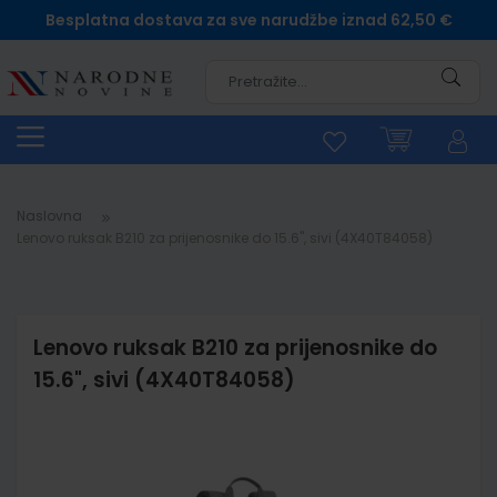
Besplatna dostava za sve narudžbe iznad 62,50 €
Pretra
Naslovna
Lenovo ruksak B210 za prijenosnike do 15.6", sivi (4X40T84058)
Lenovo ruksak B210 za prijenosnike do
15.6", sivi (4X40T84058)
Skip
to
the