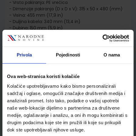
- Vrsta pakiranja: PE vrećica
- Dimenzije pakiranja (D x D x V): 315 x 50 x 480 (mm)
- Visina: 455 mm (17,9 in)
- Duljina kabela: 340 mm (13,4 in)
- Dubina: 150 mm (5,9 in)
- Posebne/dodane značajke: poliesterska tkanina od
snježne pređe, džep za brzi pristup, podstavljena
unutrašnjost, podesiva naramenica
- Jamstveni rok: 1 godina -
Privola
Pojedinosti
O nama
- Materijal vanjske tkanine: poliester
- Podstavljeni pretinac za prijenosno računalo: Da
- Širina: 340 mm
Ova web-stranica koristi kolačiće
Kolačiće upotrebljavamo kako bismo personalizirali
sadržaj i oglase, omogućili značajke društvenih medija i
Detalji proizvoda
analizirali promet. Isto tako, podatke o vašoj upotrebi
naše web-lokacije dijelimo s partnerima za društvene
Šifra proizvoda
193386076858
medije, oglašavanje i analizu, a oni ih mogu kombinirati s
Garancija
12 mjeseci
drugim podacima koje ste im pružili ili koje su prikupili
dok ste upotrebljavali njihove usluge.