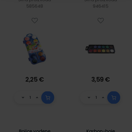
585648
017251100000
946415
2,25 €
3,59 €
Bojice vodene
Karbon-boje