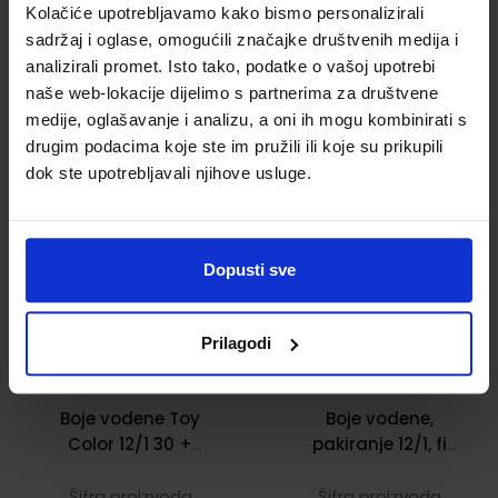
Kolačiće upotrebljavamo kako bismo personalizirali
sadržaj i oglase, omogućili značajke društvenih medija i
analizirali promet. Isto tako, podatke o vašoj upotrebi
naše web-lokacije dijelimo s partnerima za društvene
medije, oglašavanje i analizu, a oni ih mogu kombinirati s
drugim podacima koje ste im pružili ili koje su prikupili
dok ste upotrebljavali njihove usluge.
6,50 €
4,00 €
Dopusti sve
Prilagodi
Boje vodene Toy
Boje vodene,
Color 12/1 30 +
pakiranje 12/1, fi
kist 704
30 mm, crna pvc
kutija,
Šifra proizvoda
Šifra proizvoda