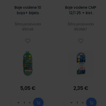
Boje vodene 10
Boje vodene CMP
boja+ bijela
12/1 25 + kist
tempera, fi 28
110A12B
mm Toz
Šifra proizvoda
Šifra proizvoda
951149
803987
5,05 €
2,35 €