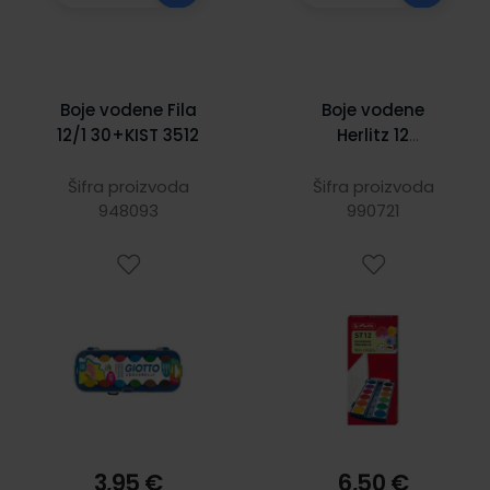
Boje vodene Fila
Boje vodene
12/1 30+KIST 3512
Herlitz 12
boja+bijela
tempera
Šifra proizvoda
Šifra proizvoda
948093
990721
3,95 €
6,50 €