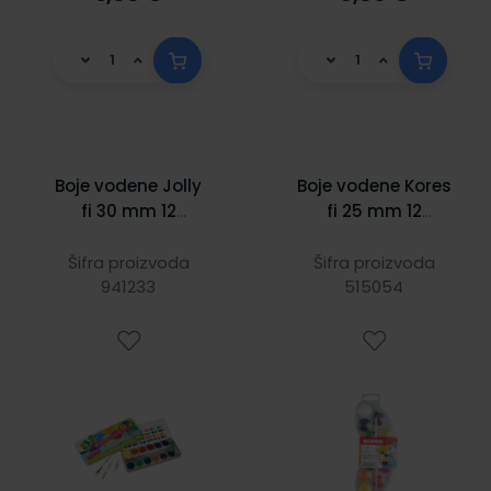
Boje vodene Jolly
Boje vodene Kores
fi 30 mm 12
fi 25 mm 12
boja+2
boja+kist u
kista+bijela
plastičnoj kutiji
Šifra proizvoda
Šifra proizvoda
tempera u
941233
KOR30101
515054
metalnoj kutiji