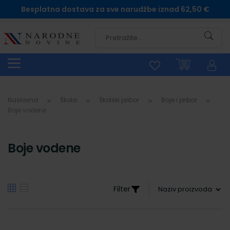
Besplatna dostava za sve narudžbe iznad 62,50 €
Pretra
Naslovna
Škola
Školski pribor
Boje i pribor
Boje vodene
Boje vodene
Filter