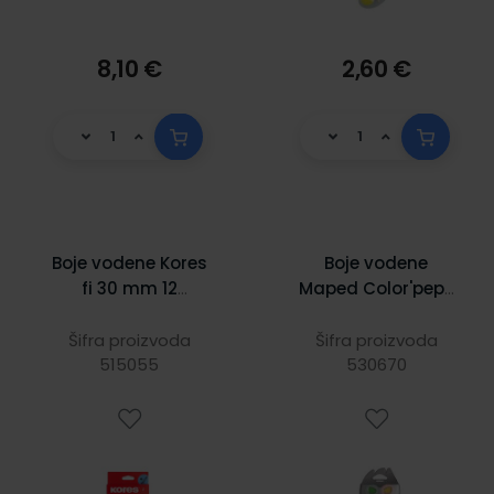
8,10 €
2,60 €
Boje vodene Kores
Boje vodene
fi 30 mm 12
Maped Color'peps
boja+kist u
fi 30 mm 12
plastičnoj kutiji
boja+kist u
Šifra proizvoda
Šifra proizvoda
KOR30102
515055
plastičnoj kutiji
530670
MAP811520