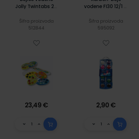
Jolly Twintabs 24
vodene FI30 12/1 +
boje s dva kista u
kist
PVC kutiji J9335-
Šifra proizvoda
Šifra proizvoda
512844
0006
595092
23,49 €
2,90 €