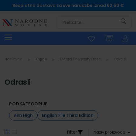
Besplatna dostava za sve narudžbe iznad 62,50 €
Pretra
Naslovna
Knjige
Oxford University Press
Odrasli
Odrasli
PODKATEGORIJE
Aim High
English File Third Edition
Filter