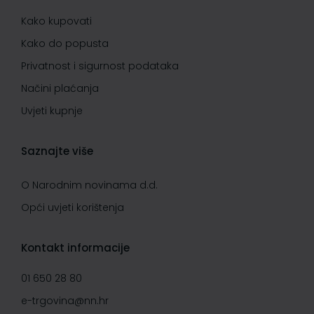
Kako kupovati
Kako do popusta
Privatnost i sigurnost podataka
Načini plaćanja
Uvjeti kupnje
Saznajte više
O Narodnim novinama d.d.
Opći uvjeti korištenja
Kontakt informacije
01 650 28 80
e-trgovina@nn.hr