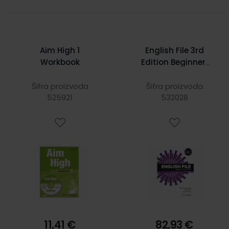
Aim High 1
English File 3rd
Workbook
Edition Beginner:
Teacher's Book &
TST ASS CD-ROM
Šifra proizvoda
Šifra proizvoda
525921
532028
PK
11,41 €
82,93 €