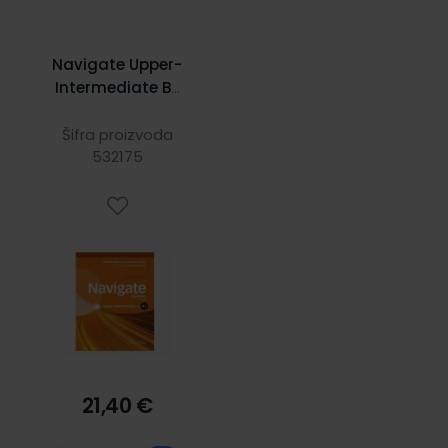
Navigate Upper-
Intermediate B2
Workbook with CD
(with key)
Šifra proizvoda
532175
21,40 €