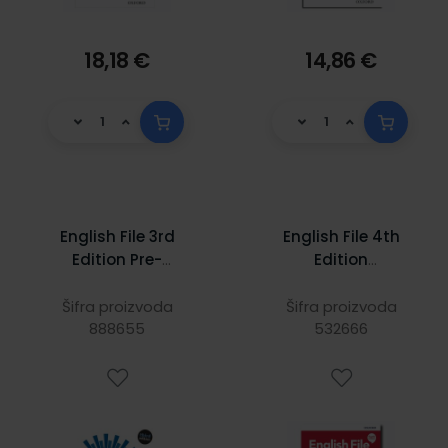
18,18 €
14,86 €
English File 3rd
English File 4th
Edition Pre-
Edition
Intermediate:
Elementary
Workbook with
WB/KEY
Šifra proizvoda
Šifra proizvoda
888655
key
532666