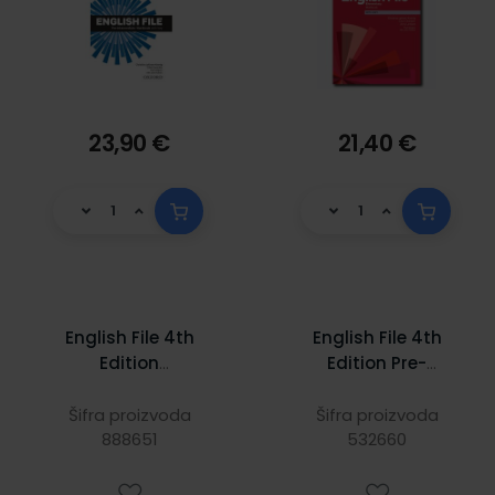
23,90 €
21,40 €
English File 4th
English File 4th
Edition
Edition Pre-
Intermediate:
Intermediate
Workbook with
WB/KEY
Šifra proizvoda
Šifra proizvoda
888651
key
532660