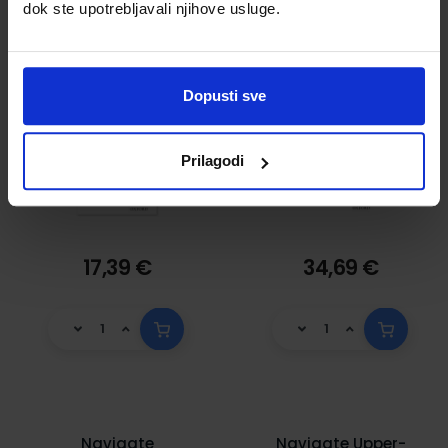
dok ste upotrebljavali njihove usluge.
532084
888653
Dopusti sve
Prilagodi
17,39 €
34,69 €
Navigate
Navigate Upper-