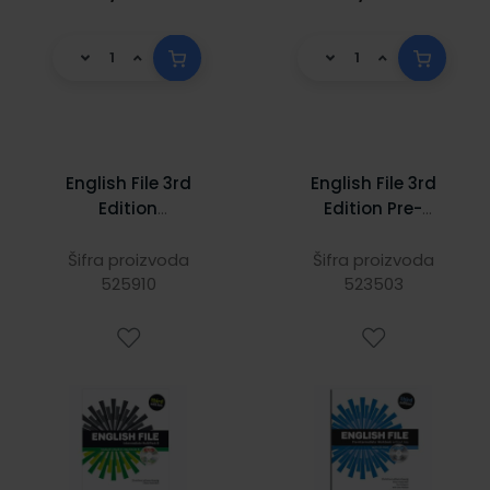
English File 3rd
English File 3rd
Edition
Edition Pre-
Intermediate:
Intermediate:
Multipack B
Workbook and
Šifra proizvoda
Šifra proizvoda
525910
iChecker Pack
523503