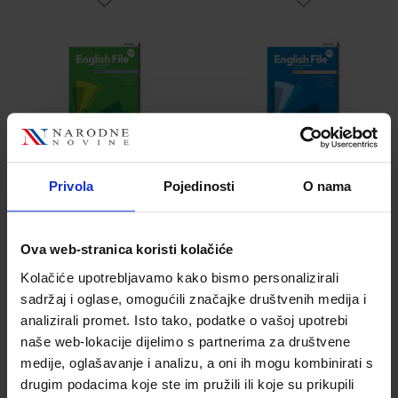
21,40 €
21,40 €
Privola
Pojedinosti
O nama
Ova web-stranica koristi kolačiće
Kolačiće upotrebljavamo kako bismo personalizirali
sadržaj i oglase, omogućili značajke društvenih medija i
analizirali promet. Isto tako, podatke o vašoj upotrebi
English File third
English File third
naše web-lokacije dijelimo s partnerima za društvene
edition Advanced
edition: Upper-
medije, oglašavanje i analizu, a oni ih mogu kombinirati s
Workbook with
intermediate;
drugim podacima koje ste im pružili ili koje su prikupili
Key
Students Book
Šifra proizvoda
Šifra proizvoda