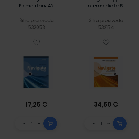
Elementary A2
Intermediate B2
Workbook with CD
Student's Book
(with key)
with DVD-ROM,
Šifra proizvoda
Šifra proizvoda
532053
532174
OOSP
17,25 €
34,50 €