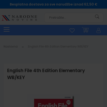
Besplatna dostava za sve narudžbe iznad 62,50 €
Pretra
Naslovna
English File 4th Edition Elementary WB/KEY
English File 4th Edition Elementary
WB/KEY
Skip
to
the
end