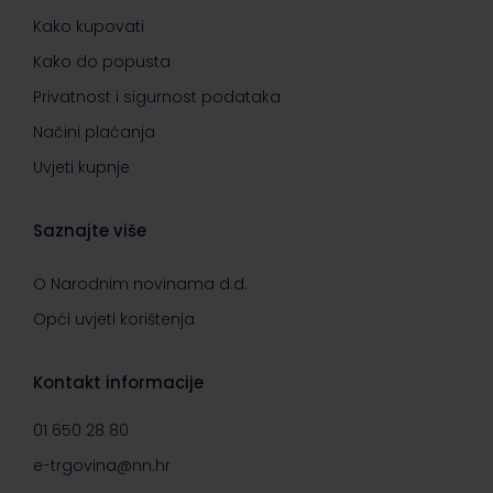
Kako kupovati
Kako do popusta
Privatnost i sigurnost podataka
Načini plaćanja
Uvjeti kupnje
Saznajte više
O Narodnim novinama d.d.
Opći uvjeti korištenja
Kontakt informacije
01 650 28 80
e-trgovina@nn.hr