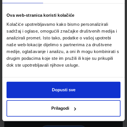
Ova web-stranica koristi kolačiće
Kolačiće upotrebljavamo kako bismo personalizirali
sadržaj i oglase, omogućili značajke društvenih medija i
analizirali promet. Isto tako, podatke o vašoj upotrebi
naše web-lokacije dijelimo s partnerima za društvene
medije, oglašavanje i analizu, a oni ih mogu kombinirati s
drugim podacima koje ste im pružili ili koje su prikupili
dok ste upotrebljavali njihove usluge.
Newsletter prijava
Prijavite se kako bi primali informacije o novim
Dopusti sve
proizvodima i uslugama, akcijama i drugim
pogodnostima
Prilagodi