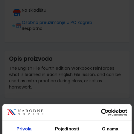
Na skladištu
Osobno preuzimanje u PC Zagreb
Besplatno
Opis proizvoda
The English File fourth edition Workbook reinforces
what is learned in each English File lesson, and can be
used as extra practice during class, or set as
homework.
Detalji proizvoda
Šifra proizvoda
532666
Privola
Pojedinosti
O nama
Jedinična mjera
kom