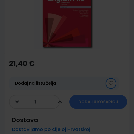
of
the
images
gallery
Skip
to
the
21,40 €
beginning
of
the
images
Dodaj na listu želja
gallery
DODAJ U KOŠARICU
Dostava
Dostavljamo po cijeloj Hrvatskoj